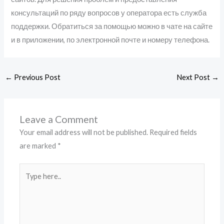
консультаций по ряду вопросов у оператора есть служба
поддержки. Обратиться за помощью можно в чате на сайте
и в приложении, по электронной почте и номеру телефона.
←
Previous Post
Next Post
→
Leave a Comment
Your email address will not be published.
Required fields
are marked
*
Type
here..