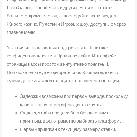
Push Gaming, Thunderkick и других. Если вы хотите
большего, кроме слотов, — исследуйте наши разделы
Живого казино, Рулетки и Игровых шоу, доступные через
главное меню.
Условия использования содержатся в Политике
конфиденциальности и Правилах сайта. Интерфейс
страницы кассы простой и интуитивно понятный.
Пользователю нужно выбрать способ оплаты, ввести
сумму депозита и подтвердить совершение операции.
Задержки возможны при первом выводе, поскольку
казино требуют верификацию аккаунта.
Однако, чтобы процесс был безопасным и
приятным, важно грамотно выбирать платформы.
Первый привязан к текущему размеру ставки,