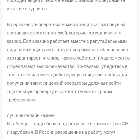
проводит акции с бесплатными ставками и бонусами за
участие в турнирах.
В серьезности оператора можно убедиться, взглянув на
поставщиков игр и платежей, которые сотрудничают с
казино. Если казино работает вместе с репутабельными
лидерами индустрии в сфере программного обеспечения –
это гарантирует, что игры казино работают плавно, честно
и предлагают высокое качество. Во-первых, убедитесь в
том, что казино имеет действующую лицензию, ведь для
получения таких лицензий операторы должны пройти
тщательную проверку и соответствовать строгим
требованиям.
лучшие онлайн казино
В таблице — виды бонусов, доступные в казино стран СНГ
и зарубежья. В России разрешение на работу могут