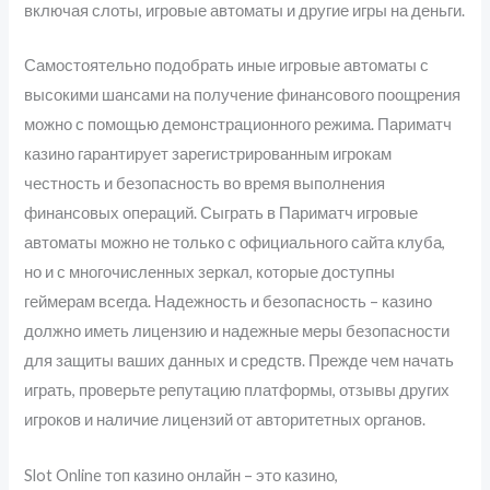
включая слоты, игровые автоматы и другие игры на деньги.
Самостоятельно подобрать иные игровые автоматы с
высокими шансами на получение финансового поощрения
можно с помощью демонстрационного режима. Париматч
казино гарантирует зарегистрированным игрокам
честность и безопасность во время выполнения
финансовых операций. Сыграть в Париматч игровые
автоматы можно не только с официального сайта клуба,
но и с многочисленных зеркал, которые доступны
геймерам всегда. Надежность и безопасность – казино
должно иметь лицензию и надежные меры безопасности
для защиты ваших данных и средств. Прежде чем начать
играть, проверьте репутацию платформы, отзывы других
игроков и наличие лицензий от авторитетных органов.
Slot Online топ казино онлайн – это казино,