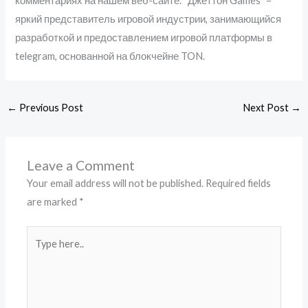
комментариях на нашем веб-сайте. “Джеттон Games” –
яркий представитель игровой индустрии, занимающийся
разработкой и предоставлением игровой платформы в
telegram, основанной на блокчейне TON.
←
Previous Post
Next Post
→
Leave a Comment
Your email address will not be published.
Required fields
are marked
*
Type
here..