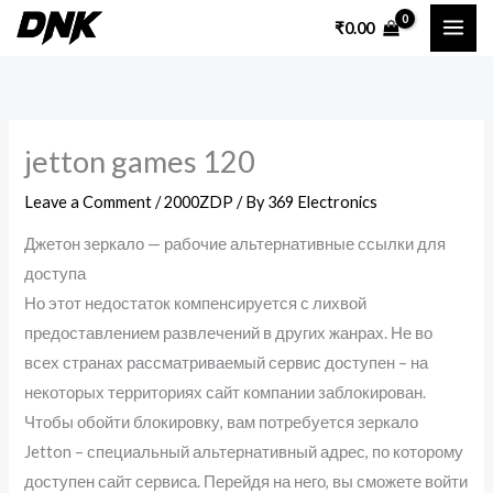
Skip
₹
0.00
to
content
jetton games 120
Leave a Comment
/
2000ZDP
/ By
369 Electronics
Джетон зеркало — рабочие альтернативные ссылки для
доступа
Но этот недостаток компенсируется с лихвой
предоставлением развлечений в других жанрах. Не во
всех странах рассматриваемый сервис доступен – на
некоторых территориях сайт компании заблокирован.
Чтобы обойти блокировку, вам потребуется зеркало
Jetton – специальный альтернативный адрес, по которому
доступен сайт сервиса. Перейдя на него, вы сможете войти