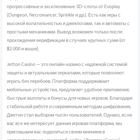
прогрессивные и эксклюзивные 3D-слоты от Evoplay
(Dungeon, Necromancer, Sprinkle и др.). Есть как игры с
высокой волатильностью и джекпотами, так и автоматы с
простыми механиками. Вывод возможен только после
прохождения верификации в случаях крупных сумм (от
$2,000 и выше).
Jetton Casino — это онлайн-казино с надёжной системой
защиты и актуальными зеркалами, которые позволяют
играть без перебоев. Платформа поддерживает
мобильные устройства, предлагает удобное приложение,
быстрые выплаты и бонусы для новых игроков. Благодаря
стабильной работе и современным методам шифрования,
Джетон стал выбором тысяч пользователей. Однако, если
вас все же интересует данная игровая платформа, мы
приглашаем вас поделиться своим мнением в