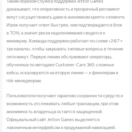
Таким образом служба поддержки Jetton Games
доказывает, что оперативность и прозрачный регламент
могут сосуществовать даже в анонимном крипто-сегменте.
Игрок получает ответ быстрее, чем подтверждается блок
в TON, а значит риски недопонимания сводятся к
минимуму. Команда поддержки работает по схеме «24/7 ×
три канала», чтобы закрывать типовые вопросы в течение
пяти минут. Первую линию обслуживают операторы,
обученные по методике Customer-Care 360; сложные
кейсы эскалируются на вторую линию — к финоперам и
risk-менеджерам.
Пользователи получают гарантию сохранности средств и
возможность отслеживать любые транзакции, при этом
анонимность владельца остается защищенной.
Официальный сайт Jetton Games выделяется
лаконичным интерфейсом и продуманной навигацией.