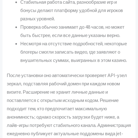
Стабильная работа сайта, разнообразие игр и
бонусы делают платформу удобной для игроков
разных уровней.
Проверка обычно занимает до 48 часов, но может
быть быстрее, если все данные указаны верно.
Несмотря на отсутствие подробностей, некоторые
блогеры смогли записать видео, где заявляют о
внушительных суммах, выигранных в этом казино.
После установки оно автоматически проверяет API-узел
зеркал, подставляя рабочий домен при каждом новом
визите. Расширение не хранит личные данные и
поставляется с открытым исходным кодом. Решение
подходит тем, кто предпочитает максимальную
анонимность; однако скорость загрузки будет ниже, а
лайв-игры потребуют стабильного канала. Администрация
ежедневно публикует актуальные поддомены вида jet-