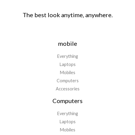
The best look anytime, anywhere.
mobile
Everything
Laptops
Mobiles
Computers
Accessories
Computers
Everything
Laptops
Mobiles