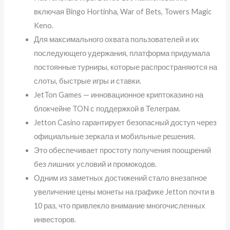
включая Bingo Hortinha, War of Bets, Towers Magic
Keno.
Для максимального охвата пользователей и их
последующего удержания, платформа придумала
постоянные турниры, которые распространяются на
слоты, быстрые игры и ставки.
JetTon Games — инновационное криптоказино на
блокчейне TON с поддержкой в Телеграм.
Jetton Casino гарантирует безопасный доступ через
официальные зеркала и мобильные решения.
Это обеспечивает простоту получения поощрений
без лишних условий и промокодов.
Одним из заметных достижений стало внезапное
увеличение цены монеты на графике Jetton почти в
10 раз, что привлекло внимание многочисленных
инвесторов.