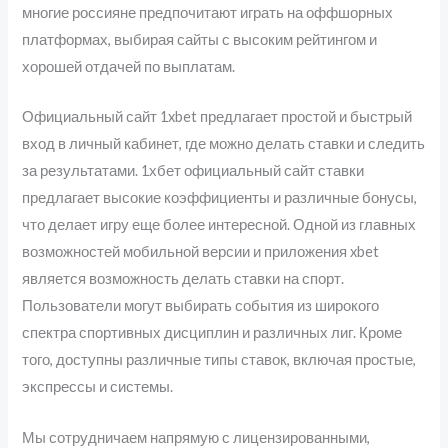
многие россияне предпочитают играть на оффшорных
платформах, выбирая сайты с высоким рейтингом и
хорошей отдачей по выплатам.
Официальный сайт 1xbet предлагает простой и быстрый
вход в личный кабинет, где можно делать ставки и следить
за результатами. 1хбет официальный сайт ставки
предлагает высокие коэффициенты и различные бонусы,
что делает игру еще более интересной. Одной из главных
возможностей мобильной версии и приложения xbet
является возможность делать ставки на спорт.
Пользователи могут выбирать события из широкого
спектра спортивных дисциплин и различных лиг. Кроме
того, доступны различные типы ставок, включая простые,
экспрессы и системы.
Мы сотрудничаем напрямую с лицензированными,