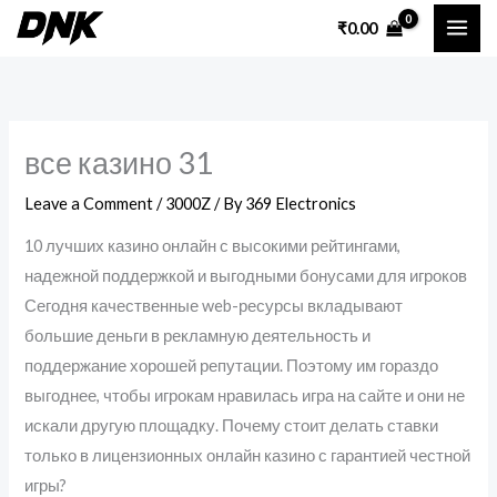
Skip
₹
0.00
to
content
все казино 31
Leave a Comment
/
3000Z
/ By
369 Electronics
10 лучших казино онлайн с высокими рейтингами,
надежной поддержкой и выгодными бонусами для игроков
Сегодня качественные web-ресурсы вкладывают
большие деньги в рекламную деятельность и
поддержание хорошей репутации. Поэтому им гораздо
выгоднее, чтобы игрокам нравилась игра на сайте и они не
искали другую площадку. Почему стоит делать ставки
только в лицензионных онлайн казино с гарантией честной
игры?