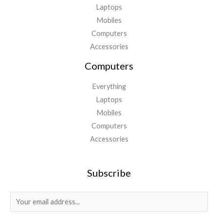
Laptops
Mobiles
Computers
Accessories
Computers
Everything
Laptops
Mobiles
Computers
Accessories
Subscribe
E
m