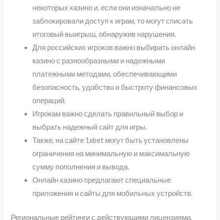
некоторых казино и, если они изначально не
заблокировали доступ к играм, то могут списать
итоговый выигрыш, обнаружив нарушения.
Для российских игроков важно выбирать онлайн
казино с разнообразными и надежными
платежными методами, обеспечивающими
безопасность, удобство и быстроту финансовых
операций.
Игрокам важно сделать правильный выбор и
выбрать надежный сайт для игры.
Также, на сайте 1xbet могут быть установлены
ограничения на минимальную и максимальную
сумму пополнения и вывода.
Онлайн казино предлагают специальные
приложения и сайты для мобильных устройств.
Региональные рейтинги с действующими лицензиями,