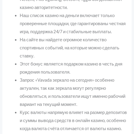
казино авторитетности.
Наш список казино на деньги включает только
проверенные площадки, где гарантированы честная
игра, поддержка 24/7 и стабильные выплаты.
На сайте вы найдете огромное количество
спортивных событий, на которые можно сделать
ставку.
Этот бонус является подарком казино в честь дня
рождения пользователя.
Запрос «Vavada зеркало на сегодня» особенно
актуален, так как зеркала могут регулярно
обновляться, и пользователи ищут именно рабочий
вариант на текущий момент.
Курс валюты напрямую влияет на размер депозитов
и суммы вывода средств в онлайн казино, особенно
когда валюта счёта отличается от валюты казино.