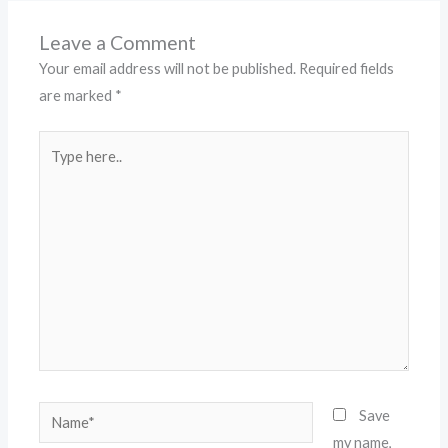
Leave a Comment
Your email address will not be published.
Required fields
are marked
*
Type
here..
Name*
Save
my name,