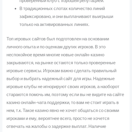
проверенный клуб с хорошей репутацией.
В традиционных слотах количество линий
зафиксировано, и они выплачивают выигрыши
только на активированных линиях.
Топ игровых сайтов был подготовлен на основании
личного опыта и по оценкам других игроков. В это
неспокойное время многие новые онлайн-казино
закрываются, на рынке остаются только проверенные
игровые сервисы. Игрокам важно сделать правильный
выбор и выбрать надежный сайт для игры. Надежные
игровые клубы не игнорируют своих игроков, а наоборот
стараются помочь им, поэтому если вы не видите на сайте
казино онлайн-чата поддержки, то вам не стоит играть в
нем, т.к. Такое казино явно не хочет общаться со своими
игроками и ему, вероятнее всего, просто не хочется
отвечать на жалобы о задержке выплат. Наличие