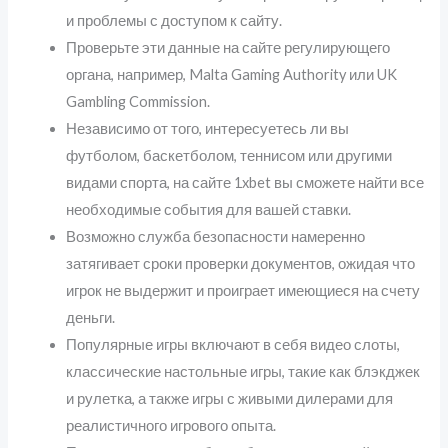
и проблемы с доступом к сайту.
Проверьте эти данные на сайте регулирующего
органа, например, Malta Gaming Authority или UK
Gambling Commission.
Независимо от того, интересуетесь ли вы
футболом, баскетболом, теннисом или другими
видами спорта, на сайте 1xbet вы сможете найти все
необходимые события для вашей ставки.
Возможно служба безопасности намеренно
затягивает сроки проверки документов, ожидая что
игрок не выдержит и проиграет имеющиеся на счету
деньги.
Популярные игры включают в себя видео слоты,
классические настольные игры, такие как блэкджек
и рулетка, а также игры с живыми дилерами для
реалистичного игрового опыта.