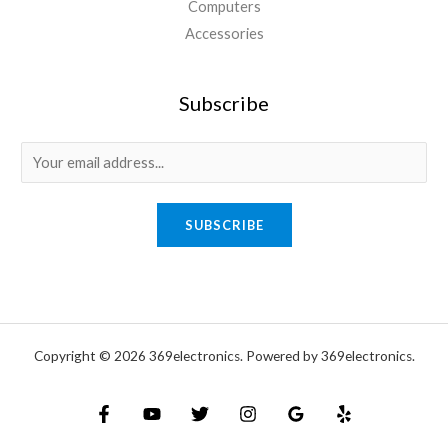
Computers
Accessories
Subscribe
E
m
a
SUBSCRIBE
i
l
*
Copyright © 2026 369electronics. Powered by 369electronics.