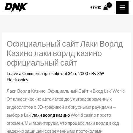
Skip
₹
0.00
to
content
Официальный сайт Лаки Ворлд
Казино лаки ворлд казино
официальный сайт
Leave a Comment
/
igrushki-opt34.ru 2000
/ By
369
Electronics
Лаки Ворлд Казино: Официальный Сайт и Вход Laki World
От классических автоматов до ультрасовременных
видеослотов с 3D-графикой и бонусными раундами —
выбор в Laki
лаки ворлд казино
World casino просто
огромен. Мы гарантируем, что процесс лаки ворлд вход
надежно защищен современными протоколами