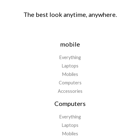
The best look anytime, anywhere.
mobile
Everything
Laptops
Mobiles
Computers
Accessories
Computers
Everything
Laptops
Mobiles