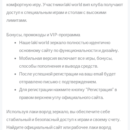
комфортную игру. Участники laki world вип клуба получают
доступ к специальным играм и столам с высокими
лимитами.
Бонусы, промокоды и VIP-программа
Наше laki world зеркало полностью идентично
основному сайту по функциональности и дизайну.
Мобильная версия включает все игры, бонусы,
способы пополнения и вывода средств.
После успешной регистрации на ваш email будет
отправлено письмо с подтверждением.
Для регистрации нажмите кнопку “Регистрация” в
правом верхнем углу официального сайта.
Используя лаки ворлд зеркало, вы обеспечите себе
стабильный и безопасный доступ к играм и своему счету.
Найдите официальный сайт или рабочее лаки ворлд