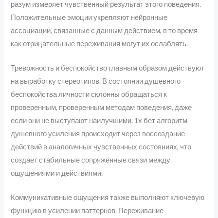
разум измеряет чувственный результат этого поведения.
Положительные эмоции укрепляют нейронные
ассоциации, связанные с данным действием, в то время
как отрицательные переживания могут их ослаблять.
Тревожность и беспокойство главным образом действуют
на выработку стереотипов. В состоянии душевного
беспокойства личности склонны обращаться к
проверенным, проверенным методам поведения, даже
если они не выступают наилучшими. 1х бет алгоритм
душевного усиления происходит через воссоздание
действий в аналогичных чувственных состояниях, что
создает стабильные сопряжённые связи между
ощущениями и действиями.
Коммуникативные ощущения также выполняют ключевую
функцию в усилении паттернов. Переживание