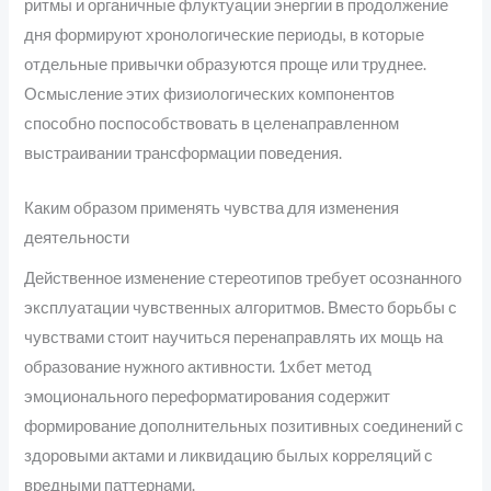
ритмы и органичные флуктуации энергии в продолжение
дня формируют хронологические периоды, в которые
отдельные привычки образуются проще или труднее.
Осмысление этих физиологических компонентов
способно поспособствовать в целенаправленном
выстраивании трансформации поведения.
Каким образом применять чувства для изменения
деятельности
Действенное изменение стереотипов требует осознанного
эксплуатации чувственных алгоритмов. Вместо борьбы с
чувствами стоит научиться перенаправлять их мощь на
образование нужного активности. 1хбет метод
эмоционального переформатирования содержит
формирование дополнительных позитивных соединений с
здоровыми актами и ликвидацию былых корреляций с
вредными паттернами.