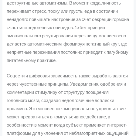
деструктивные автоматизмы. В момент когда личность
переживает стресс, тоску или грусть, еда в состоянии
ненадолго повышать настроение за счет секреции гормона
счастья и эндогенных опиоидов. 1хбет принцип
эмоционального регулирования через пищу молниеносно
делается автоматическим, формируя негативный круг, где
неприятные переживания постоянно приводят к пагубному
питательному практике.
Соцсети и цифровая зависимость также вырабатываются
через чувственные принципы. Уведомления, одобрения и
комментарии стимулируют структуру поощрения
головного мозга, создавая недолговечные всплески
допамина. Это мгновенное эмоциональное удовольствие
может превратиться в компульсивное действие, в
особенности в момент когда субъект применяет интернет-
платформы для уклонения от неблагоприятных ощущений