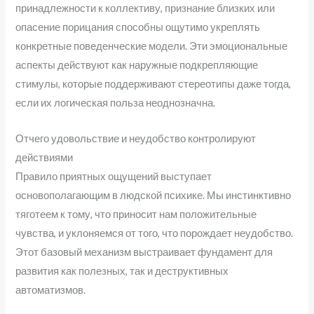
принадлежности к коллективу, признание близких или
опасение порицания способны ощутимо укреплять
конкретные поведенческие модели. Эти эмоциональные
аспекты действуют как наружные подкрепляющие
стимулы, которые поддерживают стереотипы даже тогда,
если их логическая польза неоднозначна.
Отчего удовольствие и неудобство контролируют
действиями
Правило приятных ощущений выступает
основополагающим в людской психике. Мы инстинктивно
тяготеем к тому, что приносит нам положительные
чувства, и уклоняемся от того, что порождает неудобство.
Этот базовый механизм выстраивает фундамент для
развития как полезных, так и деструктивных
автоматизмов.