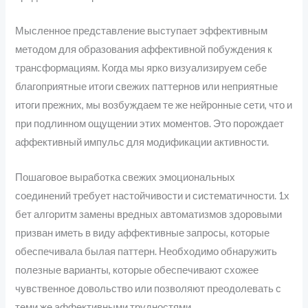
Мысленное представление выступает эффективным
методом для образования аффективной побуждения к
трансформациям. Когда мы ярко визуализируем себе
благоприятные итоги свежих паттернов или неприятные
итоги прежних, мы возбуждаем те же нейронные сети, что и
при подлинном ощущении этих моментов. Это порождает
аффективный импульс для модификации активности.
Пошаговое выработка свежих эмоциональных
соединений требует настойчивости и систематичности. 1х
бет алгоритм замены вредных автоматизмов здоровыми
призван иметь в виду аффективные запросы, которые
обеспечивала былая паттерн. Необходимо обнаружить
полезные варианты, которые обеспечивают схожее
чувственное довольство или позволяют преодолевать с
теми же аффективными трудностями.