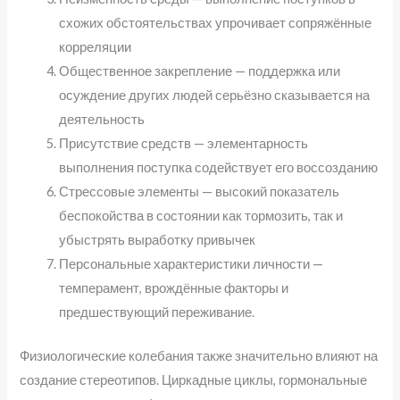
схожих обстоятельствах упрочивает сопряжённые
корреляции
Общественное закрепление — поддержка или
осуждение других людей серьёзно сказывается на
деятельность
Присутствие средств — элементарность
выполнения поступка содействует его воссозданию
Стрессовые элементы — высокий показатель
беспокойства в состоянии как тормозить, так и
убыстрять выработку привычек
Персональные характеристики личности —
темперамент, врождённые факторы и
предшествующий переживание.
Физиологические колебания также значительно влияют на
создание стереотипов. Циркадные циклы, гормональные