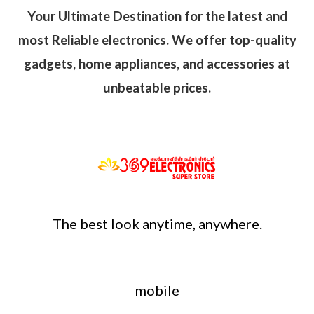
Your Ultimate Destination for the latest and
most Reliable electronics. We offer top-quality
gadgets, home appliances, and accessories at
unbeatable prices.
The best look anytime, anywhere.
mobile