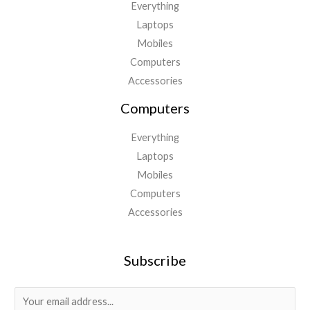
Everything
Laptops
Mobiles
Computers
Accessories
Computers
Everything
Laptops
Mobiles
Computers
Accessories
Subscribe
E