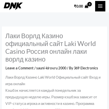
Skip
₹
0.00
to
content
Лаки Ворлд Казино
официальный сайт Laki World
Casino Россия онлайн лаки
ворлд казино
Leave a Comment
/
sauni-kirov.ru 2000
/ By
369 Electronics
Лаки Ворлд Казино Laki World Официальный сайт Вход и
игра онлайн
Кэшбэк начисляется каждый понедельник за
предыдущую неделю игры. Размер кэшбэка зависит от
VIP-статуса игрока и активности в казино. Программа