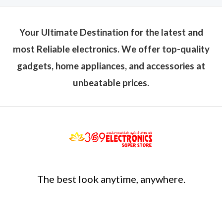
Your Ultimate Destination for the latest and
most Reliable electronics. We offer top-quality
gadgets, home appliances, and accessories at
unbeatable prices.
The best look anytime, anywhere.