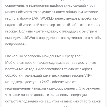
современным технологиям шифрования. Каждый игрок
может найти что-то по душе в нашем обширном каталоге
игр. Платформа LAKI WORLD зарекомендовала себя как
надежный и честный оператор, который заботится о своих
игроках. Если вы ищете надежную площадку с быстрым
выводом, Laki World определенно заслуживает того, чтобы
попробовать.
Насколько безопасны мои данные и средства?
Мобильная версия также поддерживает все доступные
платежные методы и обеспечивает такую же скорость
обработки транзакций, как и десктопная версия. VIP-
менеджеры доступны 24/7 и обеспечивают
индивидуальный подход к каждому клиенту. Это означает,
что ваши личные данные и финансовые операции
остаются под надежной защитой независимо от того, какой