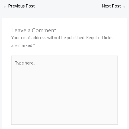
←
Previous Post
Next Post
→
Leave a Comment
Your email address will not be published.
Required fields
are marked
*
Type
here..