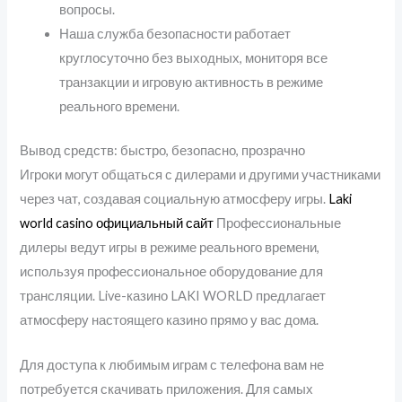
вопросы.
Наша служба безопасности работает
круглосуточно без выходных, мониторя все
транзакции и игровую активность в режиме
реального времени.
Вывод средств: быстро, безопасно, прозрачно
Игроки могут общаться с дилерами и другими участниками
через чат, создавая социальную атмосферу игры.
Laki
world casino официальный сайт
Профессиональные
дилеры ведут игры в режиме реального времени,
используя профессиональное оборудование для
трансляции. Live-казино LAKI WORLD предлагает
атмосферу настоящего казино прямо у вас дома.
Для доступа к любимым играм с телефона вам не
потребуется скачивать приложения. Для самых