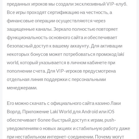
преданных игроков мы создали эксклюзивный VIP-клуб.
Все игры проходят сертификацию на честность, а
финансовые операции осуществляются через
защищенные каналы. Зеркало полностью повторяет
функциональность основного сайта и обеспечивает
безопасный доступ к вашему аккаунту. Для активации
некоторых бонусов может потребоваться промокод laki
world, который указывается в личном кабинете при
пополнении счета. Для VIP-игроков предусмотрена
отдельная линия поддержки с персональными
менеджерами.
Его можно скачать с официального сайта казино Лаки
Ворлд. Приложение Laki World для Android или iOS
обеспечивает более быстрый доступ к играм, push-
уведомлениям о новых акциях и стабильную работу даже
при нестабильном интернет-соединении. Почему могут