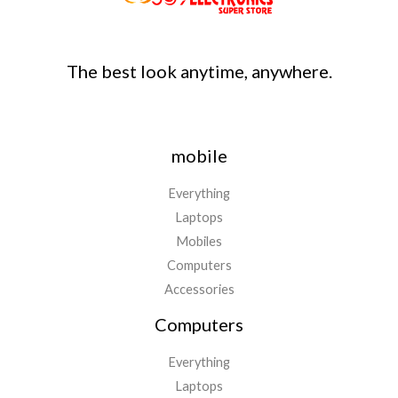
The best look anytime, anywhere.
mobile
Everything
Laptops
Mobiles
Computers
Accessories
Computers
Everything
Laptops