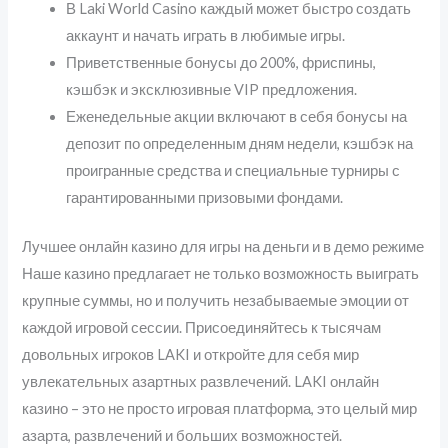
В Laki World Casino каждый может быстро создать
аккаунт и начать играть в любимые игры.
Приветственные бонусы до 200%, фриспины,
кэшбэк и эксклюзивные VIP предложения.
Еженедельные акции включают в себя бонусы на
депозит по определенным дням недели, кэшбэк на
проигранные средства и специальные турниры с
гарантированными призовыми фондами.
Лучшее онлайн казино для игры на деньги и в демо режиме
Наше казино предлагает не только возможность выиграть
крупные суммы, но и получить незабываемые эмоции от
каждой игровой сессии. Присоединяйтесь к тысячам
довольных игроков LAKI и откройте для себя мир
увлекательных азартных развлечений. LAKI онлайн
казино – это не просто игровая платформа, это целый мир
азарта, развлечений и больших возможностей.