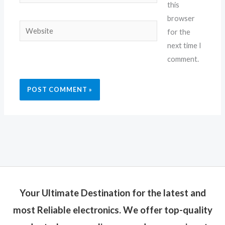
this
browser
Website
for the
next time I
comment.
Your Ultimate Destination for the latest and
most Reliable electronics. We offer top-quality