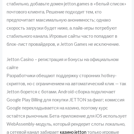
стабильно, добавьте домен jetton.games в «белый список»
почтового клиента. Решение подходит тем, кто
предпочитает максимальную анонимность; однако
скорость загрузки будет ниже, а лайв-игры потребуют
стабильного канала. Игровые сайты часто попадают в
блок-лист провайдеров, и Jetton Games не исключение.
Jetton Casino – регистрация и бонусы на официальном
сайте
Разработчики обещают поддержку сторонних hotkey-
скриптов, но с ограничением на автоматический клик — так
Jetton борется с ботами. Android-сборка подключает
Google Play Billing для покупки JETTON за фиат; комиссия
Google перекладывается на казино, поэтому курс
остаётся рыночным. Бета-приложение для iOS использует
WebAssembly-модуль, который рендерит слоты локально,
а сетевой канал забирает
казино jetton
только игровые