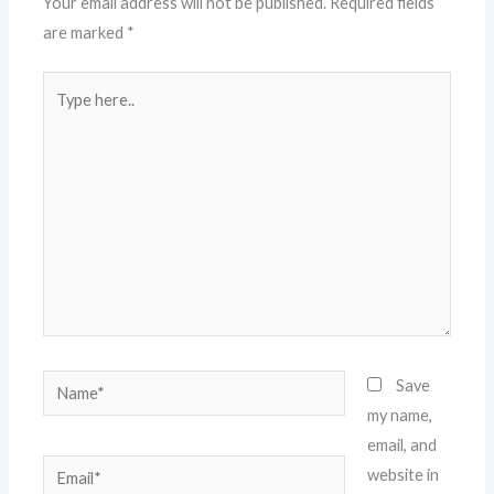
Your email address will not be published.
Required fields
are marked
*
Type
here..
Name*
Save
my name,
email, and
Email*
website in