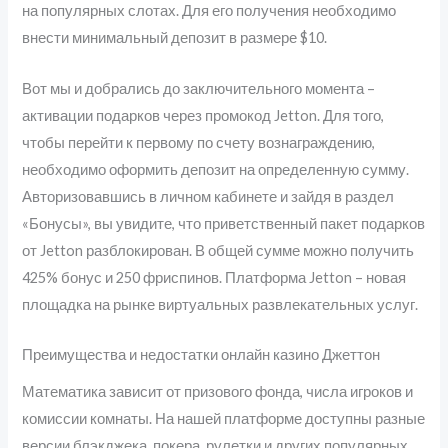
на популярных слотах. Для его получения необходимо
внести минимальный депозит в размере $10.
Вот мы и добрались до заключительного момента –
активации подарков через промокод Jetton. Для того,
чтобы перейти к первому по счету вознаграждению,
необходимо оформить депозит на определенную сумму.
Авторизовавшись в личном кабинете и зайдя в раздел
«Бонусы», вы увидите, что приветственный пакет подарков
от Jetton разблокирован. В общей сумме можно получить
425% бонус и 250 фриспинов. Платформа Jetton – новая
площадка на рынке виртуальных развлекательных услуг.
Преимущества и недостатки онлайн казино Джеттон
Математика зависит от призового фонда, числа игроков и
комиссии комнаты. На нашей платформе доступны разные
версии блэкджека, покера, рулетки и других популярных