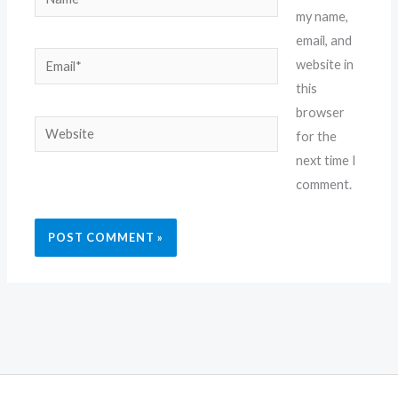
my name,
email, and
Email*
website in
this
browser
Website
for the
next time I
comment.