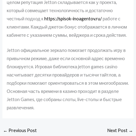
целом репутация Jetton складывается как у проекта,
который совмещает технологичность и достаточно
честный подход к
https://spisok-inoagentov.ru/
работе с
клиентами. Каждый джетон бонус отображается в личном
кабинете с указанием суммы, вейджера и срока действия.
Jetton официальное зеркало помогает продолжать игру в
привычном режиме, даже если основной адрес временно
блокируется. Игровая библиотека jetton games casino
насчитывает десятки провайдеров и тысячи тайтлов, а
подборки помогают ориентироваться в этом многообразии.
Основная часть времени в казино проходит в разделе
Jetton Games, где собраны слоты, live-столы и быстрые
развлечения.
←
Previous Post
Next Post
→