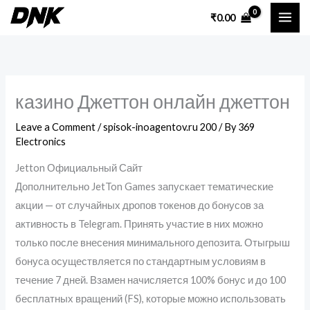
Skip
₹
0.00
to
content
казино Джеттон онлайн джеттон
Leave a Comment
/
spisok-inoagentov.ru 200
/ By
369
Electronics
Jetton Официальный Сайт
Дополнительно JetTon Games запускает тематические
акции — от случайных дропов токенов до бонусов за
активность в Telegram. Принять участие в них можно
только после внесения минимального депозита. Отыгрыш
бонуса осуществляется по стандартным условиям в
течение 7 дней. Взамен начисляется 100% бонус и до 100
бесплатных вращений (FS), которые можно использовать