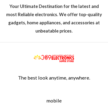
Your Ultimate Destination for the latest and
most Reliable electronics. We offer top-quality
gadgets, home appliances, and accessories at
unbeatable prices.
The best look anytime, anywhere.
mobile