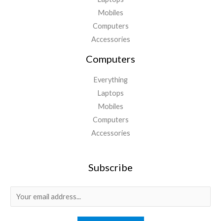
Mobiles
Computers
Accessories
Computers
Everything
Laptops
Mobiles
Computers
Accessories
Subscribe
E
m
a