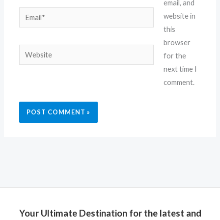
email, and
Email*
website in
this
browser
Website
for the
next time I
comment.
Your Ultimate Destination for the latest and