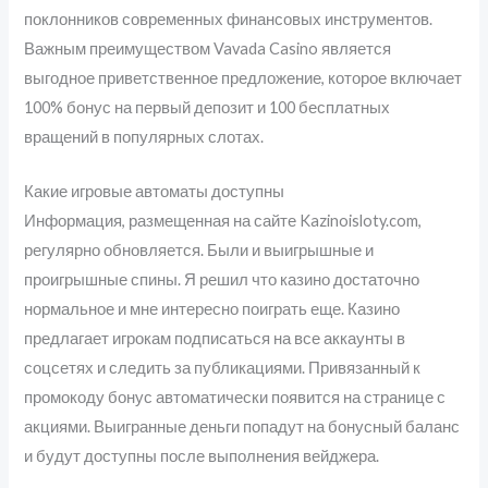
поклонников современных финансовых инструментов.
Важным преимуществом Vavada Casino является
выгодное приветственное предложение, которое включает
100% бонус на первый депозит и 100 бесплатных
вращений в популярных слотах.
Какие игровые автоматы доступны
Информация, размещенная на сайте Kazinoisloty.com,
регулярно обновляется. Были и выигрышные и
проигрышные спины. Я решил что казино достаточно
нормальное и мне интересно поиграть еще. Казино
предлагает игрокам подписаться на все аккаунты в
соцсетях и следить за публикациями. Привязанный к
промокоду бонус автоматически появится на странице с
акциями. Выигранные деньги попадут на бонусный баланс
и будут доступны после выполнения вейджера.