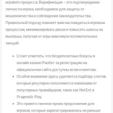
игрового процесса. Верификация – это подтверждение
личности игрока, необходимое для защиты от
мошенничества и соблюдения законодательства.
Правильный подход поможет вам наслаждаться игровым
процессом, минимизировать риски и повысить шансы на
выигрыш, получая от игры максимум положительных
эмоций.
Стоит отметить, что бездепозитные бонусы в
онлайн казино Риобет за регистрацию на
официальном сайте доступны всем клиентам.
Особое внимание здесь уделяется подбору слотов,
которые регулярно пополняются новинками от
популярных провайдеров, таких как NetEnt и
Pragmatic Play.
Это приветственное промо предложение для
игроков, которые зарегистрировались не раньше