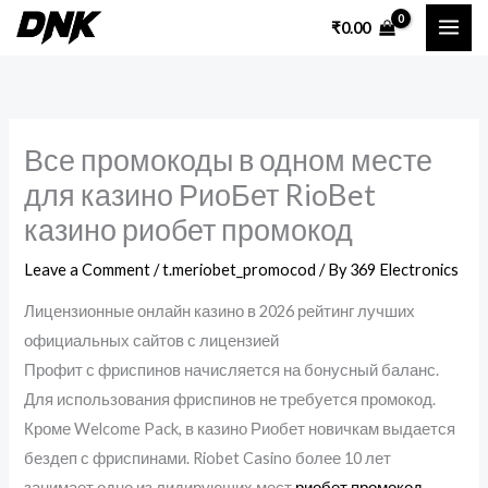
Skip
₹
0.00
to
content
Все промокоды в одном месте
для казино РиоБет RioBet
казино риобет промокод
Leave a Comment
/
t.meriobet_promocod
/ By
369 Electronics
Лицензионные онлайн казино в 2026 рейтинг лучших
официальных сайтов с лицензией
Профит с фриспинов начисляется на бонусный баланс.
Для использования фриспинов не требуется промокод.
Кроме Welcome Pack, в казино Риобет новичкам выдается
бездеп с фриспинами. Riobet Casino более 10 лет
занимает одно из лидирующих мест
риобет промокод