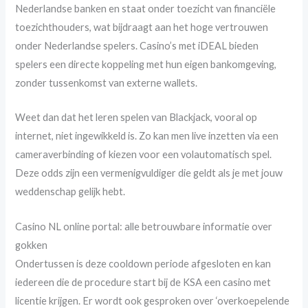
Nederlandse banken en staat onder toezicht van financiële
toezichthouders, wat bijdraagt aan het hoge vertrouwen
onder Nederlandse spelers. Casino’s met iDEAL bieden
spelers een directe koppeling met hun eigen bankomgeving,
zonder tussenkomst van externe wallets.
Weet dan dat het leren spelen van Blackjack, vooral op
internet, niet ingewikkeld is. Zo kan men live inzetten via een
cameraverbinding of kiezen voor een volautomatisch spel.
Deze odds zijn een vermenigvuldiger die geldt als je met jouw
weddenschap gelijk hebt.
Casino NL online portal: alle betrouwbare informatie over
gokken
Ondertussen is deze cooldown periode afgesloten en kan
iedereen die de procedure start bij de KSA een casino met
licentie krijgen. Er wordt ook gesproken over ‘overkoepelende