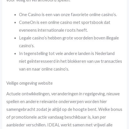
One Casino is een van onze favoriete online casino’s.
ComeOn is een online casino met sportsbook dat
eveneens internationale roots heeft.
Legale casino’s hebben grote voordelen boven illegale
casino’s.
In tegenstelling tot vele andere landen is Nederland
niet geïnteresseerd in het blokkeren van uw transacties
van en naar online casino’s.
Veilige omgeving website
Actuele ontwikkelingen, veranderingen in regelgeving, nieuwe
spellen en andere relevante onderwerpen worden hier
samengebracht zodat je altijd op de hoogte bent. Welke bonus
of promotionele actie vandaag beschikbaar is, kan per
aanbieder verschillen. IDEAL werkt samen met vrijwel alle