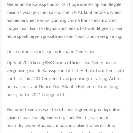
Nederlandse Kansspelautoriteit hoge boetes op aan illegale
casino’s waar je in het casino met iDEAL kunt betalen. Alleen
aanbieders met een vergunning van de Kansspelautoriteit
mogen hun diensten legaal aanbieden. Let wel, dit geldt alleen
als je speelt bij een goksite met een Nederlandse vergunning.
Deze online casino’s zijn nu legaal in Nederland
Op 8 juli 2025 kreeg 888 Casino officieel een Nederlandse
vergunning van de Kansspelautoriteit. Het platform heeft zijn
roots al sinds 2013 en geniet van jarenlange ervaring. Achter
het casino staat Noord Zuid Alliantie B.V., een relatief jong
bedrijf dat in 2021 is opgericht.
Het uitbetalen van winsten of speeltegoeden gaat bij online
casino’s over het algemeen erg snel. Hier bij Casino.nl
besteden we veel aandacht aan betaalmethodes die door