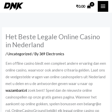
Skip
₹
0.00
to
content
Het Beste Legale Online Casino
in Nederland
/
Uncategorized
/ By
369 Electronics
Een offline casino biedt een compleet andere ervaring dan een
online casino, waarvoor ook andere critearia gelden. Laat ons
de veelgestelde vragen van online casinospelers uit Nederland
met u delen en u de antwoorden geven waar u naar op
wazambanl.nl
zoek bent! Speel dan de nieuwste online
casinospellen op onze gratis games pagina. Wanneer het
aankomt op online gokken, spelen bonussen een belangrijke
rol. OnlineCasinoGround bekijkt elk legaal online casino op