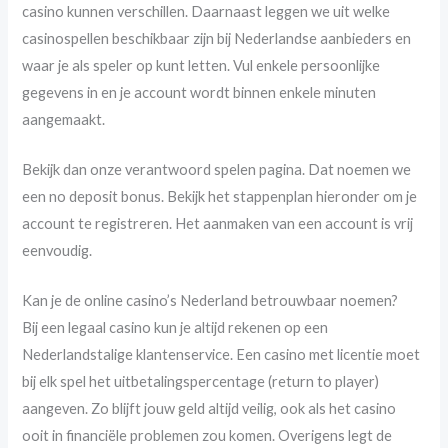
casino kunnen verschillen. Daarnaast leggen we uit welke
casinospellen beschikbaar zijn bij Nederlandse aanbieders en
waar je als speler op kunt letten. Vul enkele persoonlijke
gegevens in en je account wordt binnen enkele minuten
aangemaakt.
Bekijk dan onze verantwoord spelen pagina. Dat noemen we
een no deposit bonus. Bekijk het stappenplan hieronder om je
account te registreren. Het aanmaken van een account is vrij
eenvoudig.
Kan je de online casino’s Nederland betrouwbaar noemen?
Bij een legaal casino kun je altijd rekenen op een
Nederlandstalige klantenservice. Een casino met licentie moet
bij elk spel het uitbetalingspercentage (return to player)
aangeven. Zo blijft jouw geld altijd veilig, ook als het casino
ooit in financiële problemen zou komen. Overigens legt de