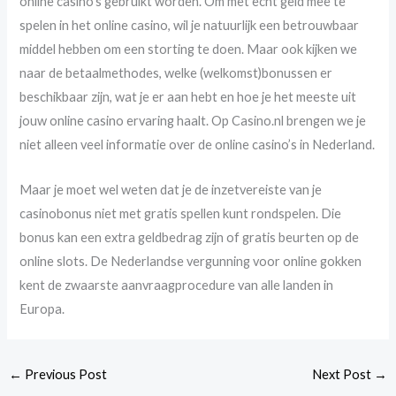
online casino’s gebruikt worden. Om met echt geld mee te
spelen in het online casino, wil je natuurlijk een betrouwbaar
middel hebben om een storting te doen. Maar ook kijken we
naar de betaalmethodes, welke (welkomst)bonussen er
beschikbaar zijn, wat je er aan hebt en hoe je het meeste uit
jouw online casino ervaring haalt. Op Casino.nl brengen we je
niet alleen veel informatie over de online casino’s in Nederland.
Maar je moet wel weten dat je de inzetvereiste van je
casinobonus niet met gratis spellen kunt rondspelen. Die
bonus kan een extra geldbedrag zijn of gratis beurten op de
online slots. De Nederlandse vergunning voor online gokken
kent de zwaarste aanvraagprocedure van alle landen in
Europa.
←
Previous Post
Next Post
→