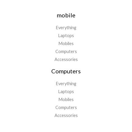
mobile
Everything
Laptops
Mobiles
Computers
Accessories
Computers
Everything
Laptops
Mobiles
Computers
Accessories