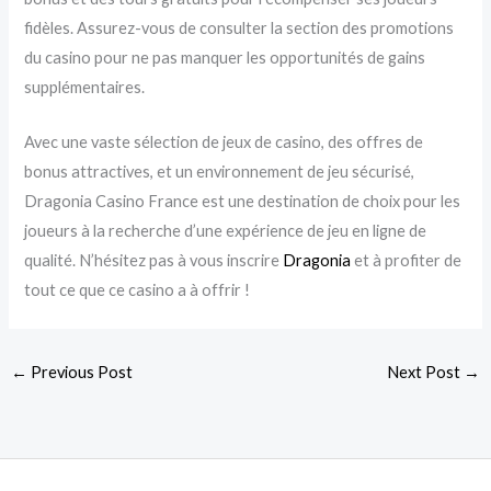
fidèles. Assurez-vous de consulter la section des promotions
du casino pour ne pas manquer les opportunités de gains
supplémentaires.
Avec une vaste sélection de jeux de casino, des offres de
bonus attractives, et un environnement de jeu sécurisé,
Dragonia Casino France est une destination de choix pour les
joueurs à la recherche d’une expérience de jeu en ligne de
qualité. N’hésitez pas à vous inscrire
Dragonia
et à profiter de
tout ce que ce casino a à offrir !
←
Previous Post
Next Post
→