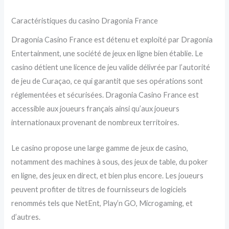
Caractéristiques du casino Dragonia France
Dragonia Casino France est détenu et exploité par Dragonia
Entertainment, une société de jeux en ligne bien établie. Le
casino détient une licence de jeu valide délivrée par l’autorité
de jeu de Curaçao, ce qui garantit que ses opérations sont
réglementées et sécurisées. Dragonia Casino France est
accessible aux joueurs français ainsi qu’aux joueurs
internationaux provenant de nombreux territoires.
Le casino propose une large gamme de jeux de casino,
notamment des machines à sous, des jeux de table, du poker
en ligne, des jeux en direct, et bien plus encore. Les joueurs
peuvent profiter de titres de fournisseurs de logiciels
renommés tels que NetEnt, Play’n GO, Microgaming, et
d’autres.