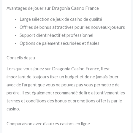
Avantages de jouer sur Dragonia Casino France
Large sélection de jeux de casino de qualité
Offres de bonus attractives pour les nouveaux joueurs
Support client réactif et professionnel
Options de paiement sécurisées et fiables
Conseils de jeu
Lorsque vous jouez sur Dragonia Casino France, il est
important de toujours fixer un budget et de ne jamais jouer
avec de l’argent que vous ne pouvez pas vous permettre de
perdre. Il est également recommandé de lire attentivement les
termes et conditions des bonus et promotions offerts par le
casino.
Comparaison avec d’autres casinos en ligne