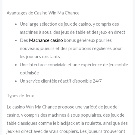
Avantages de Casino Win Ma Chance
Une large sélection de jeux de casino, y compris des
machines à sous, des jeux de table et des jeux en direct
Des
Machance casino
bonus généreux pour les
nouveaux joueurs et des promotions régulières pour
les joueurs existants
Une interface conviviale et une expérience de jeu mobile
optimisée
Un service clientèle réactif disponible 24/7
Types de Jeux
Le casino Win Ma Chance propose une variété de jeux de
casino, y compris des machines à sous populaires, des jeux de
table classiques comme le blackjack et la roulette, ainsi que des
jeux en direct avec de vrais croupiers. Les joueurs trouveront