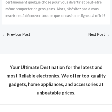
certainement quelque chose pour vous divertir et peut-être
même remporter de gros gains. Alors, n’hésitez pas à vous
inscrire et à découvrir tout ce que ce casino en ligne a à offrir!
←
Previous Post
Next Post
→
Your Ultimate Destination for the latest and
most Reliable electronics. We offer top-quality
gadgets, home appliances, and accessories at
unbeatable prices.