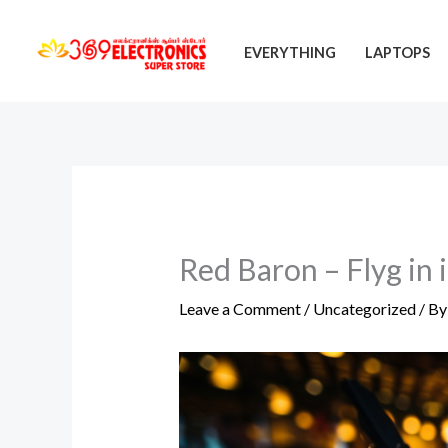
Skip
to
EVERYTHING
LAPTOPS
content
Red Baron – Flyg in i
Leave a Comment
/
Uncategorized
/ B