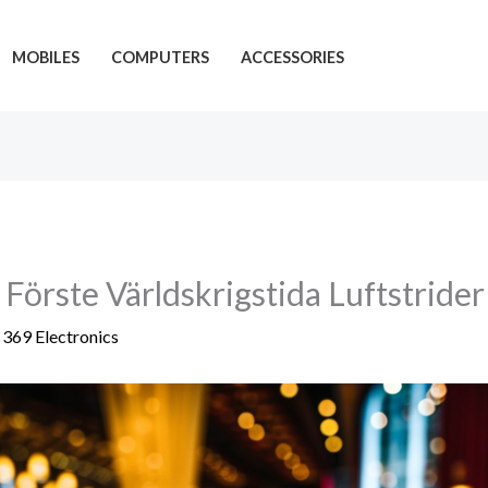
MOBILES
COMPUTERS
ACCESSORIES
 Förste Världskrigstida Luftstrider
y
369 Electronics