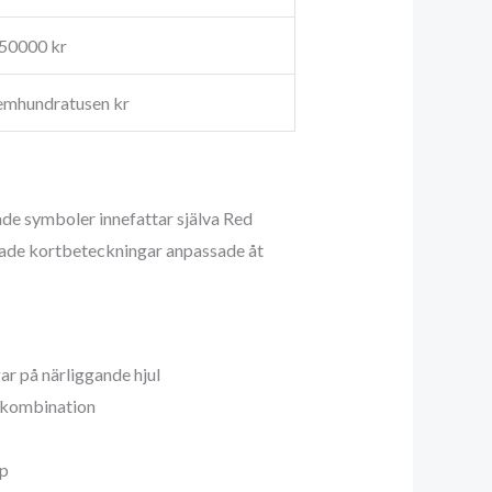
50000 kr
emhundratusen kr
ade symboler innefattar själva Red
gnade kortbeteckningar anpassade åt
r på närliggande hjul
g kombination
yp