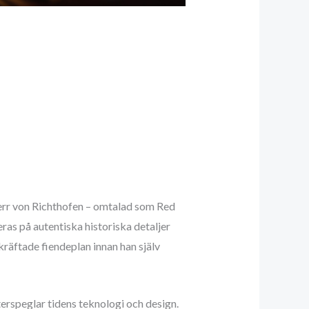
r Herr von Richthofen – omtalad som Red
as på autentiska historiska detaljer
kräftade fiendeplan innan han själv
terspeglar tidens teknologi och design.