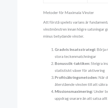
Metoder för Maximala Vinster
Att förstå spelets varians är fundamental
vinstmönstren innan högre satsningar gör
minus betydande vinster.
Gradvis Insatsstrategi:
Börja m
stora teckenmatchningar
Bonussök-taktiken:
Steigra in
statistiskt växer för aktivering
Profitsäkringsmetoden:
När du
återstående vinsten till att säkr
Missionsmaximering:
Under bon
uppdrag snarare än att satsa allt