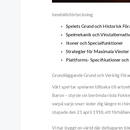
Innehållsförteckning
Spelets Grund och Historisk För
Spelmekanik och Vinstalternativ
Ikoner och Specialfunktioner
Strategier för Maximala Vinster
Plattforms- Specifikationer och 
Grundläggande Grund och Verklig Föra
Vårt spel tar spelaren tillbaka till art
Baron – styrde sin berömda röda Fokker
varpå varje snurr leder dig längre in i 
stupade den 21 april 1918, ett förhålla
Vi har byggt en värld där deltagaren bl