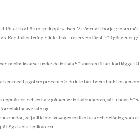
t för att förbättra spelupplevelsen. Vi råder att börja genom måttlig
s. Kapitalhantering blir kritisk – reservera lägst 100 gånger er gru
ed minimiinsatser under de initiala 50 snurren till att kartlägga t
satsen med tjugofem procent när du inte fått bonusfunktion genom
 uppnått en och en halv gånger av initialbudgeten, sätt undan 50
a fördelaktig avkastning
usrundor, välj alltid mellanvägen mellan fara och belöning som 
 på högsta multiplikatorer