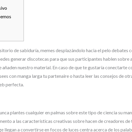
sivo
abemos
itorio de sabiduría, memes desplazándolo hacia el pelo debates co
edes generar discotecas para que sus participantes hablen sobre 
e añaden nuestro material.
En caso de que te gustaría conectarte c
ees con manga larga tu partenaire o hasta leer las consejos de ot
web perfecta.
nca plantes cualquier en palmas sobre este tipo de ciencia su man
nto a las características creativas sobre hacen de creadores de
 llegan a convertirse en focos de luces centra acerca de los palabr