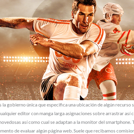
a gobierno única que especifica una ubicación de algún recurso sobr
alquier editor con manga larga asignaciones sobre arrastrar así­ c
novedosas así­ como cual se adaptan a la monitor del smartphone. 
 momento de evaluar algún página web. Suele que recibamos comisio