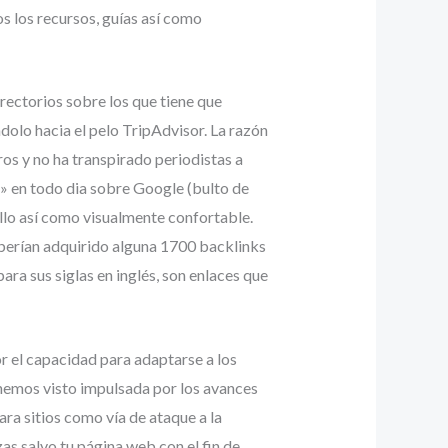
 los recursos, guías así­ como
rectorios sobre los que tiene que
dolo hacia el pelo TripAdvisor. La razón
ros y no ha transpirado periodistas a
s» en todo dia sobre Google (bulto de
lo así­ como visualmente confortable.
berían adquirido alguna 1700 backlinks
a sus siglas en inglés, son enlaces que
or el capacidad para adaptarse a los
 hemos visto impulsada por los avances
a sitios como ví­a de ataque a la
zas salvo tu página web con el fin de