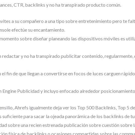
nces, CTR, backlinks y no ha transpirado producto común.
vites a su compañero a una tipo sobre entretenimiento pero te fal
nsole efectúe su encantamiento.
omento sobre diseñar planeando las dispositivos móviles es utiliz
en redactar y no ha transpirado publicitar contenido, regularmente
l fin de que llegan a convertirse en focos de luces carguen rápido
h Engine Publicidad y incluyo enfocado alrededor posicionamiento 
tensilio, Ahrefs igualmente deja ver los Top 500 Backlinks, Top 5 d
es suficiente para sacar la ojeada panorámica de los backlinks de 
dad sobre una recien estrenada publicación sobre cuestión sobre la
ión física de backlinks o ocasiones compartidas sobre las commu