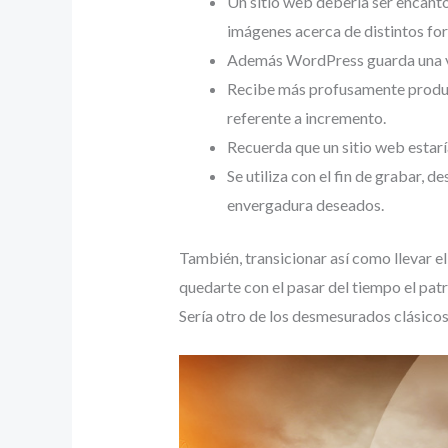
Un sitio web debería ser encanto 
imágenes acerca de distintos fo
Además WordPress guarda una ver
Recibe más profusamente product
referente a incremento.
Recuerda que un sitio web estarí
Se utiliza con el fin de grabar, 
envergadura deseados.
También, transicionar así­ como llevar el
quedarte con el pasar del tiempo el pa
Serí­a otro de los desmesurados clásico