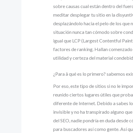
sobre causas cual están dentro del fue
meditar desplegar tu sitio en la disyun
desplazándolo hacia el pelo de los que 
situación nunca tan cómodo sobre condu
igual que LCP (Largest Contentful Paint)
factores de ranking. Hallan comenzado 
utilidad y certeza del material condebid
¿Para â qué es lo primero? sabemos exi
Por eso, este tipo de sitios si no le im
reunido ciertos lugares útiles que pro
diferente de Internet. Debido a sabes lo
invisible y no ha transpirado alguno que 
del SEO, nadie pondrí­a en duda desde c
para buscadores así­ como gente. Así que