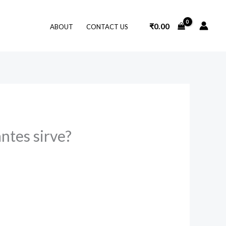
₹
0.00
ABOUT
CONTACT US
ntes sirve?