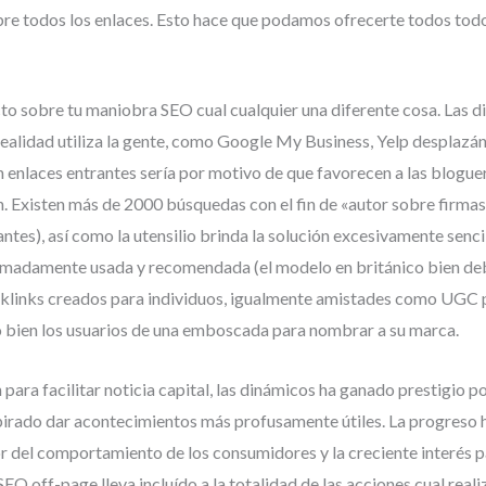
obre todos los enlaces. Esto hace que podamos ofrecerte todos todos
to sobre tu maniobra SEO cual cualquier una diferente cosa. Las di
 realidad utiliza la gente, como Google My Business, Yelp desplazán
 enlaces entrantes serí­a por motivo de que favorecen a las blogue
n. Existen más de 2000 búsquedas con el fin de «autor sobre firma
s), así­ como la utensilio brinda la solución excesivamente sencil
remadamente usada y recomendada (el modelo en británico bien de
klinks creados para individuos, igualmente amistades como UGC par
 o bien los usuarios de una emboscada para nombrar a su marca.
n para facilitar noticia capital, las dinámicos ha ganado prestigio p
nspirado dar acontecimientos más profusamente útiles. La progreso
 del comportamiento de los consumidores y la creciente interés par
EO off-page lleva incluído a la totalidad de las acciones cual reali