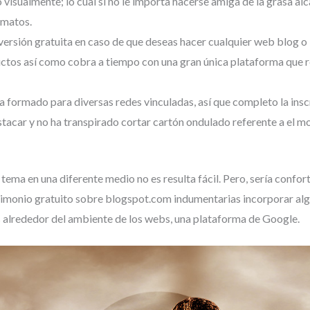
visualmente; lo cual si no le importa hacerse amiga de la grasa alc
rmatos.
sión gratuita en caso de que deseas hacer cualquier web blog o bi
os así­ como cobra a tiempo con una gran única plataforma que re
a formado para diversas redes vinculadas, así que completo la insc
destacar y no ha transpirado cortar cartón ondulado referente a el 
 tema en una diferente medio no es resulta fácil. Pero, serí­a confo
trimonio gratuito sobre blogspot.com indumentarias incorporar alg
s alrededor del ambiente de los webs, una plataforma de Google.