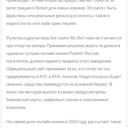
промокоды. По ним оператор предоставляет бонусы за
регистрацию в Riobet для новых игроков. Это могут быть
фриспины или реальные деньги для оплаты ставок в
видеослотах или лайв трансляциях.
Рулетка и другие игры live casino Rio Bet тоже не считаются
при открутке вагера. Принимая решение играть на деньги в
одном из лучших онлайн казино Риобет Россия,
посетитель должен принять правила этого заведения.
Официальный сайт принимает всех, кто готов честно
придерживаться KYC и AML политик. Когда отыгрыш будет
окончен, средства переведутся на основной баланс. В
качестве методов выплат в казино предусмотрены
банковские карты, цифровые токены и электронные
кошельки.
На самом деле онлайн казино в 2026 году рассылает такие