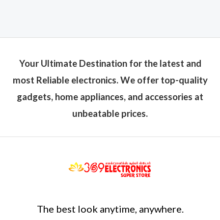
Your Ultimate Destination for the latest and
most Reliable electronics. We offer top-quality
gadgets, home appliances, and accessories at
unbeatable prices.
The best look anytime, anywhere.