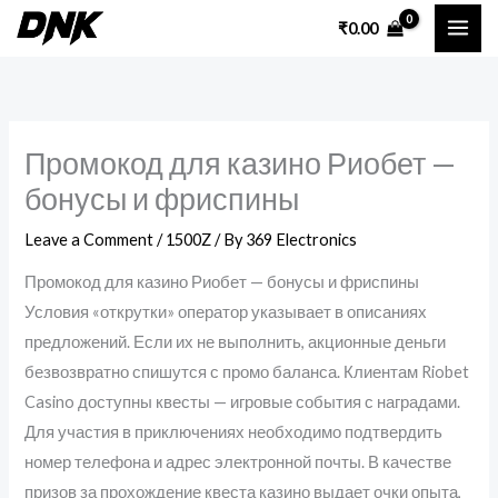
Skip
₹
0.00
to
content
Промокод для казино Риобет —
бонусы и фриспины
Leave a Comment
/
1500Z
/ By
369 Electronics
Промокод для казино Риобет — бонусы и фриспины
Условия «открутки» оператор указывает в описаниях
предложений. Если их не выполнить, акционные деньги
безвозвратно спишутся с промо баланса. Клиентам Riobet
Casino доступны квесты — игровые события с наградами.
Для участия в приключениях необходимо подтвердить
номер телефона и адрес электронной почты. В качестве
призов за прохождение квеста казино выдает очки опыта,