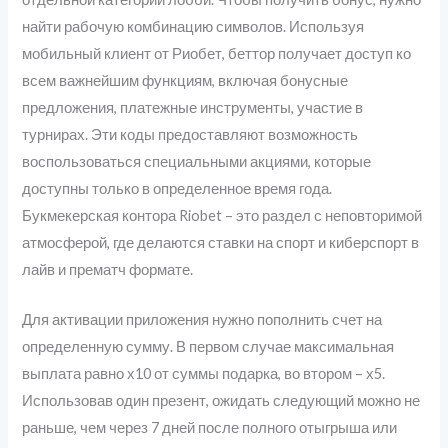
найти рабочую комбинацию символов. Используя
мобильный клиент от Риобет, беттор получает доступ ко
всем важнейшим функциям, включая бонусные
предложения, платежные инструменты, участие в
турнирах. Эти коды предоставляют возможность
воспользоваться специальными акциями, которые
доступны только в определенное время года.
Букмекерская контора Riobet – это раздел с неповторимой
атмосферой, где делаются ставки на спорт и киберспорт в
лайв и прематч формате.
Для активации приложения нужно пополнить счет на
определенную сумму. В первом случае максимальная
выплата равно х10 от суммы подарка, во втором – х5.
Использовав один презент, ожидать следующий можно не
раньше, чем через 7 дней после полного отыгрыша или