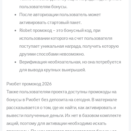
пользователям бонусы.
После авторизации пользователь может
активировать стартовый пакет.
Riobet промокод – это бонусный код, при
использовании которого на счет пользователя
поступает уникальная награда, получить которую
другими способами невозможно.
Верификация необязательная, но она потребуется
для вывода крупных выигрышей.
Риобет промокод 2026
Также пользователям проекта доступны промокоды на
бонусы в Риобет без депозита на сегодня. В материале
рассказывается о том, где их найти, как активировать и
вывести полученные деньги. Их нет в базовом комплекте
акций, поэтому для активации необходимо искать