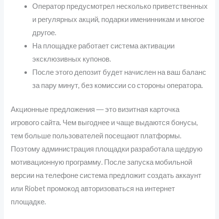
Оператор предусмотрел несколько приветственных
и регулярных акций, подарки именинникам и многое
другое.
На площадке работает система активации
эксклюзивных купонов.
После этого депозит будет начислен на ваш баланс
за пару минут, без комиссии со стороны оператора.
Акционные предложения ― это визитная карточка
игрового сайта. Чем выгоднее и чаще выдаются бонусы,
тем больше пользователей посещают платформы.
Поэтому администрация площадки разработала щедрую
мотивационную программу. После запуска мобильной
версии на телефоне система предложит создать аккаунт
или Riobet промокод авторизоваться на интернет
площадке.