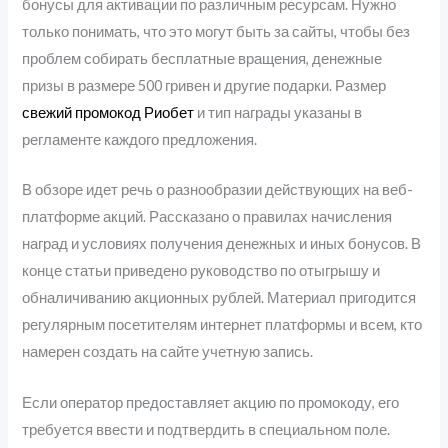
бонусы для активации по различным ресурсам. Нужно
только понимать, что это могут быть за сайты, чтобы без
проблем собирать бесплатные вращения, денежные
призы в размере 500 гривен и другие подарки. Размер
свежий промокод Риобет
и тип награды указаны в
регламенте каждого предложения.
В обзоре идет речь о разнообразии действующих на веб-
платформе акций. Рассказано о правилах начисления
наград и условиях получения денежных и иных бонусов. В
конце статьи приведено руководство по отыгрышу и
обналичиванию акционных рублей. Материал пригодится
регулярным посетителям интернет платформы и всем, кто
намерен создать на сайте учетную запись.
Если оператор предоставляет акцию по промокоду, его
требуется ввести и подтвердить в специальном поле.