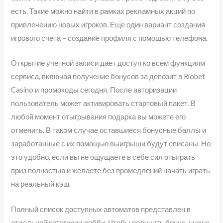
есть. Такие можно найти в рамках рекламных акций по
привлечению новых игроков. Еще один вариант создания
игрового счета – создание профиля с помощью телефона.
Открытие учетной записи дает доступ ко всем функциям
сервиса, включая получение бонусов за депозит в Riobet
Casino и промокоды сегодня. После авторизации
пользователь может активировать стартовый пакет. В
любой момент отыгрывания подарка вы можете его
отменить. В таком случае оставшиеся бонусные баллы и
заработанные с их помощью выигрыши будут списаны. Но
это удобно, если вы не ощущаете в себе сил отыграть
приз полностью и желаете без промедлений начать играть
на реальный кэш.
Полный список доступных автоматов представлен в
отдельной категории лобби. Чтобы получить бонус, нужно