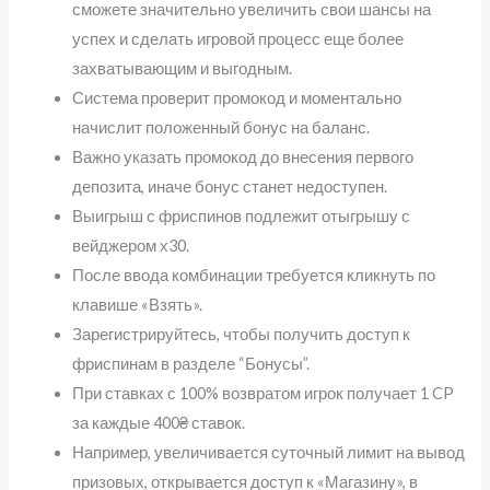
сможете значительно увеличить свои шансы на
успех и сделать игровой процесс еще более
захватывающим и выгодным.
Система проверит промокод и моментально
начислит положенный бонус на баланс.
Важно указать промокод до внесения первого
депозита, иначе бонус станет недоступен.
Выигрыш с фриспинов подлежит отыгрышу с
вейджером х30.
После ввода комбинации требуется кликнуть по
клавише «Взять».
Зарегистрируйтесь, чтобы получить доступ к
фриспинам в разделе “Бонусы”.
При ставках с 100% возвратом игрок получает 1 CP
за каждые 400₴ ставок.
Например, увеличивается суточный лимит на вывод
призовых, открывается доступ к «Магазину», в