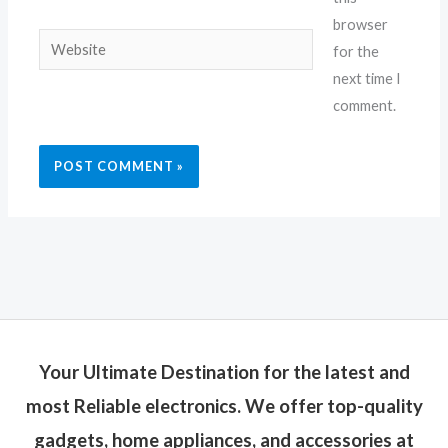
browser
Website
for the
next time I
comment.
Your Ultimate Destination for the latest and
most Reliable electronics. We offer top-quality
gadgets, home appliances, and accessories at