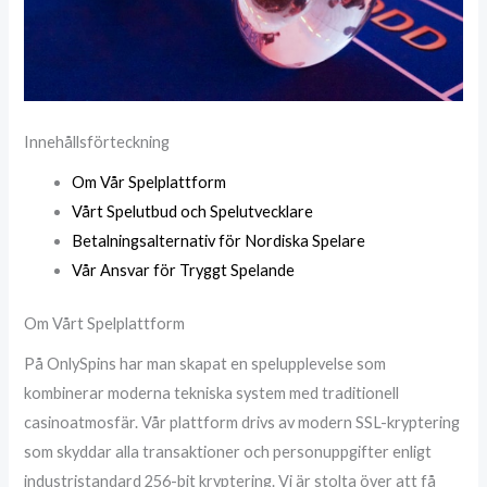
Innehållsförteckning
Om Vår Spelplattform
Vårt Spelutbud och Spelutvecklare
Betalningsalternativ för Nordiska Spelare
Vår Ansvar för Tryggt Spelande
Om Vårt Spelplattform
På OnlySpins har man skapat en spelupplevelse som
kombinerar moderna tekniska system med traditionell
casinoatmosfär. Vår plattform drivs av modern SSL-kryptering
som skyddar alla transaktioner och personuppgifter enligt
industristandard 256-bit kryptering. Vi är stolta över att få