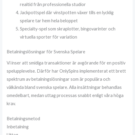
realtid från professionella studior
Jackpottspel där vinstpotten växer tills en lycklig
spelare tar hem hela beloppet
Specialty-spel som skraplotter, bingovarinter och
virtuella sporter för variation
Betalningslösningar för Svenska Spelare
Vi inser att smidiga transaktioner är avgörande för en positiv
spelupplevelse. Därför har OnlySpins implementerat ett brett
spektrum av betalningslösningar som är populära och
välkända bland svenska spelare. Alla insättningar behandlas
omedelbart, medan uttag processas snabbt enligt våra höga
krav.
Betalningsmetod
Inbetalning
Uttag