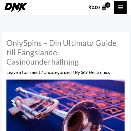
Skip
₹
0.00
to
content
OnlySpins – Din Ultimata Guide
till Fängslande
Casinounderhållning
Leave a Comment
/
Uncategorized
/ By
369 Electronics