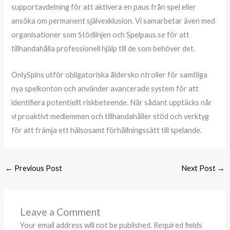
supportavdelning för att aktivera en paus från spel eller
ansöka om permanent självexklusion. Vi samarbetar även med
organisationer som Stödlinjen och Spelpaus.se för att
tillhandahålla professionell hjälp till de som behöver det.
OnlySpins utför obligatoriska åldersko ntroller för samtliga
nya spelkonton och använder avancerade system för att
identifiera potentiellt riskbeteende. När sådant upptäcks når
vi proaktivt medlemmen och tillhandahåller stöd och verktyg
för att främja ett hälsosamt förhållningssätt till spelande.
←
Previous Post
Next Post
→
Leave a Comment
Your email address will not be published.
Required fields