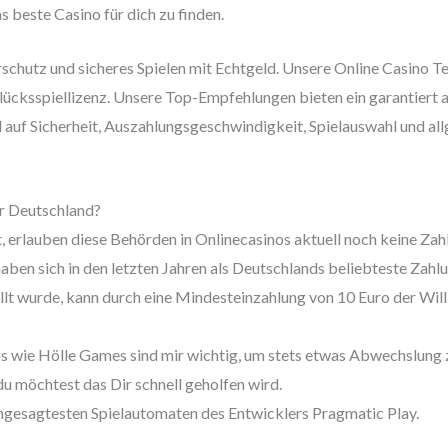
s beste Casino für dich zu finden.
erschutz und sicheres Spielen mit Echtgeld. Unsere Online Casino Te
 Glücksspiellizenz. Unsere Top-Empfehlungen bieten ein garantiert
 auf Sicherheit, Auszahlungsgeschwindigkeit, Spielauswahl und all
ür Deutschland?
 erlauben diese Behörden in Onlinecasinos aktuell noch keine Za
aben sich in den letzten Jahren als Deutschlands beliebteste Zahlu
lt wurde, kann durch eine Mindesteinzahlung von 10 Euro der W
s wie Hölle Games sind mir wichtig, um stets etwas Abwechslung 
u möchtest das Dir schnell geholfen wird.
angesagtesten Spielautomaten des Entwicklers Pragmatic Play.