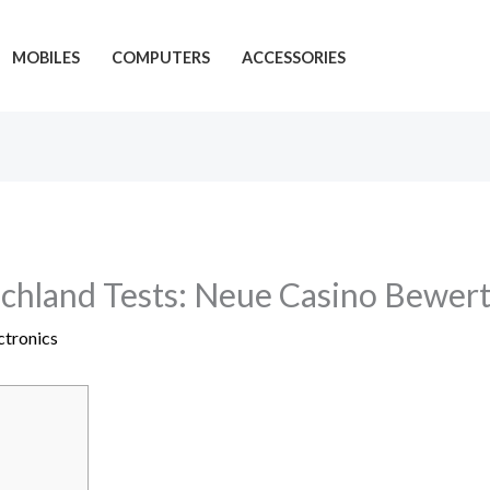
MOBILES
COMPUTERS
ACCESSORIES
schland Tests: Neue Casino Bewer
ctronics