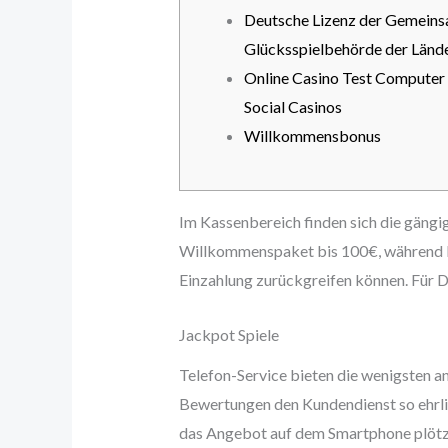
Deutsche Lizenz der Gemein
Glücksspielbehörde der Länd
Online Casino Test Computer 
Social Casinos
Willkommensbonus
Im Kassenbereich finden sich die gäng
Willkommenspaket bis 100€, während Be
Einzahlung zurückgreifen können. Für D
Jackpot Spiele
Telefon-Service bieten die wenigsten an
Bewertungen den Kundendienst so ehrlic
das Angebot auf dem Smartphone plötzlic