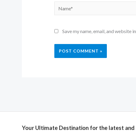
Name*
Save my name, email, and website in
Your Ultimate Destination for the latest and