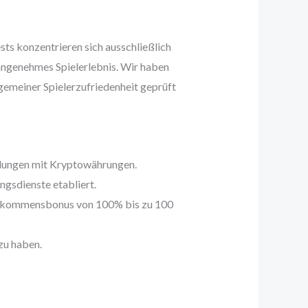
sts konzentrieren sich ausschließlich
 angenehmes Spielerlebnis. Wir haben
gemeiner Spielerzufriedenheit geprüft
hlungen mit Kryptowährungen.
ngsdienste etabliert.
illkommensbonus von 100% bis zu 100
zu haben.