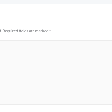
.
Required fields are marked
*