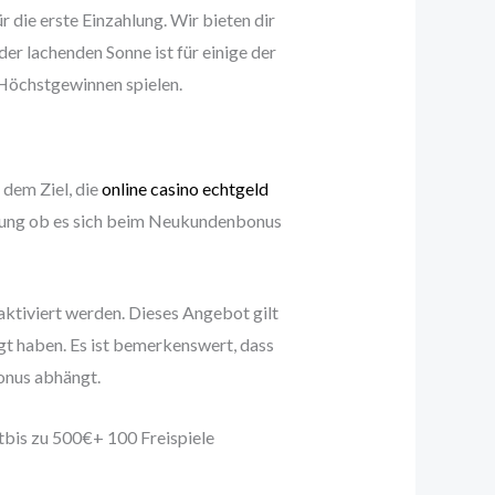
r die erste Einzahlung. Wir bieten dir
er lachenden Sonne ist für einige der
 Höchstgewinnen spielen.
dem Ziel, die
online casino echtgeld
hrung ob es sich beim Neukundenbonus
ktiviert werden. Dieses Angebot gilt
igt haben. Es ist bemerkenswert, dass
onus abhängt.
bis zu 500€+ 100 Freispiele