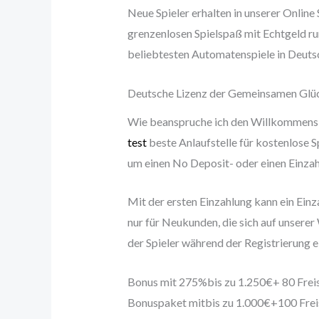
Neue Spieler erhalten in unserer Online 
grenzenlosen Spielspaß mit Echtgeld run
beliebtesten Automatenspiele in Deutsc
Deutsche Lizenz der Gemeinsamen Glüc
Wie beanspruche ich den Willkommensbo
test
beste Anlaufstelle für kostenlose 
um einen No Deposit- oder einen Einza
Mit der ersten Einzahlung kann ein Ei
nur für Neukunden, die sich auf unserer
der Spieler während der Registrierung
Bonus mit 275%bis zu 1.250€+ 80 Freis
Bonuspaket mitbis zu 1.000€+100 Frei