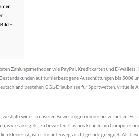
samen
er
Bild –
igsten Zahlungsmethoden wie PayPal, Kreditkarten und E-Wallets
standskunden auf turnierbezogene Ausschüttungen bis 500€ und 
eutschland bestehen GGL-Erlaubnisse für Sportwetten, virtuelle 
, weshalb wir es in unseren Bewertungen immer hervorheben. Es ist 
h, wie es nur geht, zu bewerten. Casinos können am Computer noc
h kleiner ist, ist es für unterwegs nicht gerade geeignet. All dies