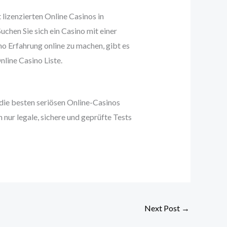
lizenzierten Online Casinos in
chen Sie sich ein Casino mit einer
o Erfahrung online zu machen, gibt es
line Casino Liste.
e die besten seriösen Online-Casinos
 nur legale, sichere und geprüfte Tests
Next Post
→