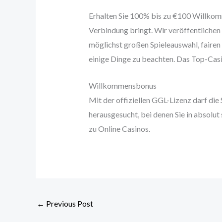
Erhalten Sie 100% bis zu €100 Willkomme
Verbindung bringt. Wir veröffentlichen 
möglichst großen Spieleauswahl, fairen
einige Dinge zu beachten. Das Top-Casi
Willkommensbonus
Mit der offiziellen GGL-Lizenz darf die 
herausgesucht, bei denen Sie in absolut
zu Online Casinos.
←
Previous Post