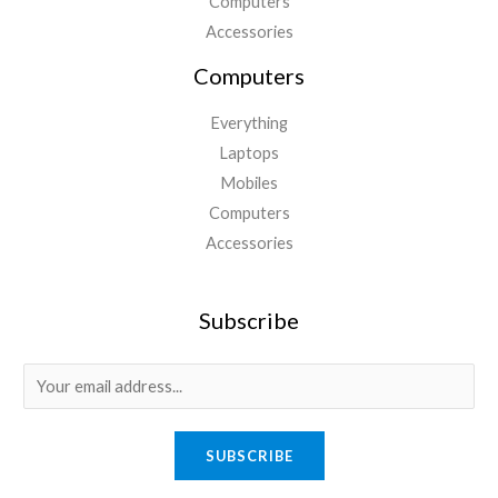
Computers
Accessories
Computers
Everything
Laptops
Mobiles
Computers
Accessories
Subscribe
E
m
a
SUBSCRIBE
i
l