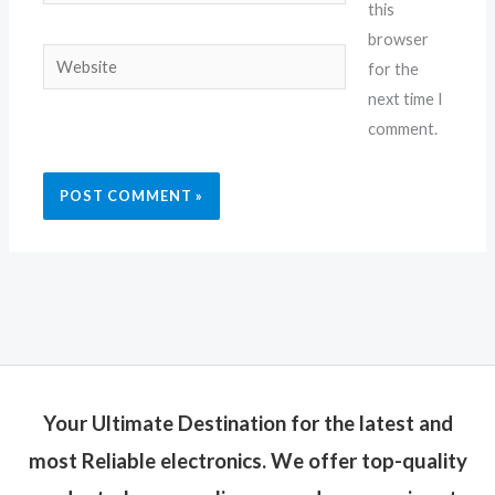
this
browser
Website
for the
next time I
comment.
Your Ultimate Destination for the latest and
most Reliable electronics. We offer top-quality