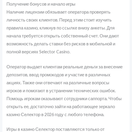
Получение бонусов и начало игры
Наличие лицензии обязывает оператора проверять
личность своих клиентов. Перед этим стоит изучить
правила казино, кликнув по ссылке внизу анкеты. Для
начала требуется открыть собственный счет. Они дают
возможность делать ставки без рисков в мобильной и
полной версиях Selector Casino.
Оператор выдает клиентам реальные деньги за внесение
депозитов, ввод промокодов и участие в различных
акциях. Также они отвечают на различные вопросы
игроков и помогают в устранении технических ошибок.
Помощь игрокам оказывают сотрудники саппорта. Чтобы
открыть ее, достаточно зайти на работающее зеркало
казино Селектор в 2026 году с любого телефона.
Игры в казино Селектор поставляются только от