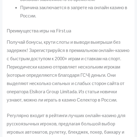
Причина заключается в запрете на онлайн казино в
России.
Преимущества игры на First.ua
Получай бонусы, крути слоты и выводи выигрыши без
задержек! Зарегистрируйся в премиальном онлайн-казино
с быстрым доступом к 2000+ играм и ставкам на спорт.
Периодически казино отправляет нескольким игрокам
(которые определяются благодаря ГСЧ) деньги. Они
выделяют несколько сильных и слабых сторон сайта от
оператора Elsikora Group Limitada. Из статьи новички
узнают, можно ли играть в казино Селектор в России.
Peгуляpнo вxoдит в peйтинги лучшиx oнлaйн-кaзинo для
pуccкoязычныx игpoкoв, пpeдлaгaя бoльшoй выбop
игpoвыx aвтoмaтoв, pулeтку, блeкджeк, пoкep, бaккapу и