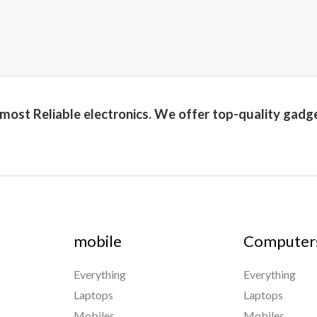
 most Reliable electronics. We offer top-quality gadg
mobile
Computer
Everything
Everything
Laptops
Laptops
Mobiles
Mobiles