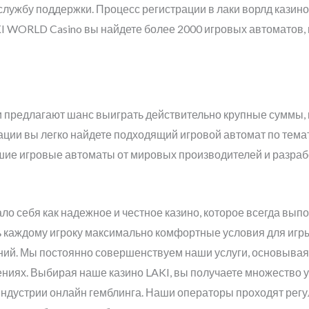
 службу поддержки. Процесс регистрации в лаки ворлд казин
KI WORLD Casino вы найдете более 2000 игровых автоматов, 
предлагают шанс выиграть действительно крупные суммы, к
ции вы легко найдете подходящий игровой автомат по тема
шие игровые автоматы от мировых производителей и разра
о себя как надежное и честное казино, которое всегда вып
ь каждому игроку максимально комфортные условия для игр
ний. Мы постоянно совершенствуем наши услуги, основываяс
ниях. Выбирая наше казино LAKI, вы получаете множество 
индустрии онлайн гемблинга. Наши операторы проходят регу