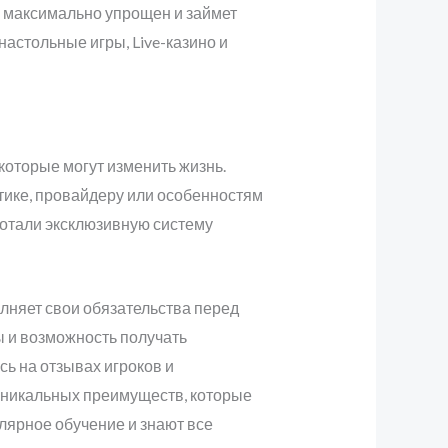
о максимально упрощен и займет
настольные игры, Live-казино и
оторые могут изменить жизнь.
тике, провайдеру или особенностям
ботали эксклюзивную систему
олняет свои обязательства перед
ы и возможность получать
ь на отзывах игроков и
уникальных преимуществ, которые
лярное обучение и знают все