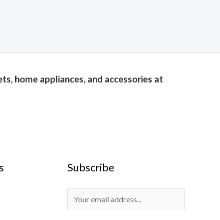
ets, home appliances, and accessories at
s
Subscribe
E
m