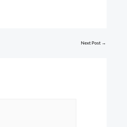
Next Post
→