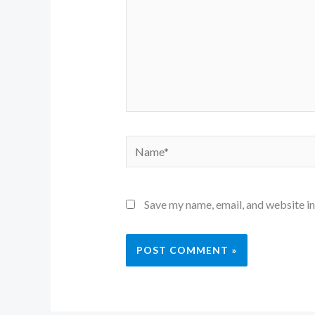
Name*
Save my name, email, and website in