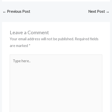
←
Previous Post
Next Post
→
Leave a Comment
Your email address will not be published.
Required fields
are marked
*
Type
here..