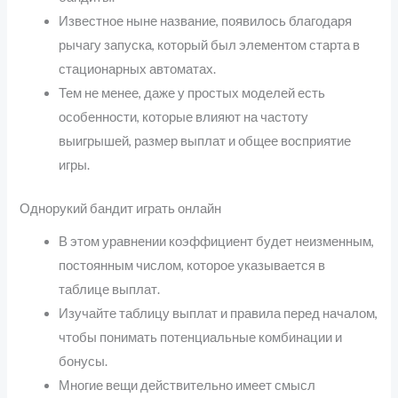
Известное ныне название, появилось благодаря
рычагу запуска, который был элементом старта в
стационарных автоматах.
Тем не менее, даже у простых моделей есть
особенности, которые влияют на частоту
выигрышей, размер выплат и общее восприятие
игры.
Однорукий бандит играть онлайн
В этом уравнении коэффициент будет неизменным,
постоянным числом, которое указывается в
таблице выплат.
Изучайте таблицу выплат и правила перед началом,
чтобы понимать потенциальные комбинации и
бонусы.
Многие вещи действительно имеет смысл