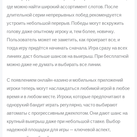
где можно найти широкий ассортимент слотов. После
длительной серии непрерывных побед рекомендуется
устроить небольшой перерыв. Победы могут вскружить
голову даже опытному игроку и, тем более, новичку.
Пользователь может не заметить, как проиграет все, и
тогда игру придётся начинать сначала. Игра сразу на всех
линиях даст больше шансов на выигрыш. При бесплатной
можно даже не думать и выбирать все линии.
С появлением онлайн-казино и мобильных приложений
игроки теперь могут наслаждаться любимой игрой в любое
время и в любом месте. Игроки, которые предпочитают в
однорукий бандит играть регулярно, часто выбирают
автоматы с прогрессивным джекпотом. Они дают шанс на
крупный выигрыш даже при небольшой ставке. Выбор
надежной площадки для игры — ключевой аспект,