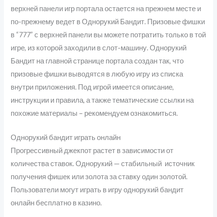
верхней панели игр портала остается на прежнем месте и
по-прежнему ведет в Однорукий Бандит. Призовые фишки
в “777” с верхней панели вы можете потратить только в той
игре, из которой заходили в слот-машину. Однорукий
Бандит на главной странице портала создан так, что
призовые фишки выводятся в любую игру из списка
внутри приложения. Под игрой имеется описание,
инструкции и правила, а также тематические ссылки на
похожие материалы – рекомендуем ознакомиться.
Однорукий бандит играть онлайн
Прогрессивный джекпот растет в зависимости от
количества ставок. Однорукий — стабильный источник
получения фишек или золота за ставку один золотой.
Пользователи могут играть в игру однорукий бандит
онлайн бесплатно в казино.