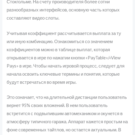
Стокгольме. На счету производителя более сотни
разнообразных интерфейсов, основную часть которых
составляют видео слоты.
Учитывая коэффициент рассчитывается выплата за ту
или иную комбинацию. Ознакомиться со значением
коэффициентов можно в таблице выплат, которая
открывается в игре по нажатии кнопки «PayTable»/«View
Pays» в игре. Чтобы начать игровой процесс, следует для
начала освоить ключевые термины и понятия, которые
будут встречаться во время игры.
Это означает, что на длительной дистанции пользователь
вернет 95% своих вложений. В нем пользователь
встретится с подвыпившим автомехаником и окунется в
атмосферу типичного гаража. Аппарат кажется простым на
фоне современных тайтлов, но остается актуальным. В