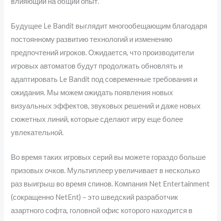
влияющий на общий опыт.
Будущее Le Bandit выглядит многообещающим благодаря
постоянному развитию технологий и изменению
предпочтений игроков. Ожидается, что производители
игровых автоматов будут продолжать обновлять и
адаптировать Le Bandit под современные требования и
ожидания. Мы можем ожидать появления новых
визуальных эффектов, звуковых решений и даже новых
сюжетных линий, которые сделают игру еще более
увлекательной.
Во время таких игровых серий вы можете гораздо больше
призовых очков. Мультиплеер увеличивает в несколько
раз выигрыш во время спинов. Компания Net Entertainment
(сокращенно NetEnt) – это шведский разработчик
азартного софта, головной офис которого находится в