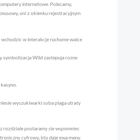
 komputery internetowe. Polecamy,
bonusowy, oni z okienku rejestracyjnym
c wchodzic w interakcje ruchome walce
y symbolizacja Wild zastepuja rozne
 kasyno.
iesie wyszukiwarki soba plaga utraty
z rozdziale postaramy sie wspomniec
troniczny cyfrowy, kto daje ewa menu