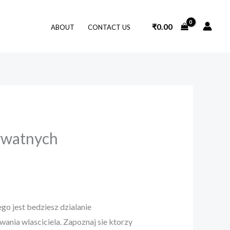
₹
0.00
ABOUT
CONTACT US
rywatnych
o jest bedziesz dzialanie
nia wlasciciela. Zapoznaj sie ktorzy