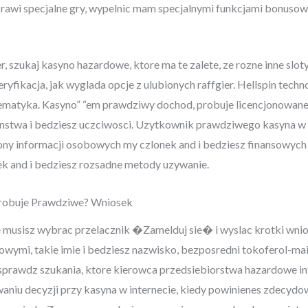
prawi specjalne gry, wypelnic mam specjalnymi funkcjami bonuso
r, szukaj kasyno hazardowe, ktore ma te zalete, ze rozne inne sloty
eryfikacja, jak wyglada opcje z ulubionych raffgier. Hellspin techn
ematyka. Kasyno” “em prawdziwy dochod, probuje licencjonowane
stwa i bedziesz uczciwosci. Uzytkownik prawdziwego kasyna w 
ny informacji osobowych my czlonek and i bedziesz finansowych 
ek and i bedziesz rozsadne metody uzywanie.
 Probuje Prawdziwe? Wniosek
 musisz wybrac przelacznik �Zamelduj sie� i wyslac krotki wnios
wymi, takie imie i bedziesz nazwisko, bezposredni tokoferol-mai
sprawdz szukania, ktore kierowca przedsiebiorstwa hazardowe in
aniu decyzji przy kasyna w internecie, kiedy powinienes zdecyd