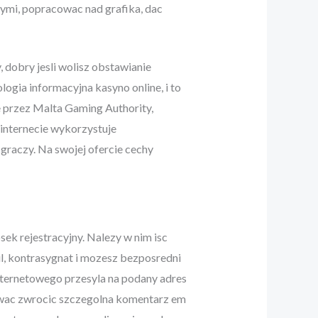
wymi, popracowac nad grafika, dac
, dobry jesli wolisz obstawianie
ologia informacyjna kasyno online, i to
 przez Malta Gaming Authority,
internecie wykorzystuje
graczy. Na swojej ofercie cechy
ek rejestracyjny. Nalezy w nim isc
l, kontrasygnat i mozesz bezposredni
ternetowego przesyla na podany adres
owac zwrocic szczegolna komentarz em