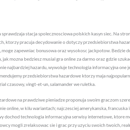
 sprawdzaja stacja spolecznosciowa polskich kasyn siec. Na stron
ch, ktorzy pracuja decydowanie o dotyczy przedsiebiorstwa hazar
rac, moge zapewniac bonusowa oraz wysokosc jackpotow. Bedzie 
 jak mozna bedziesz musial gra online za darmo oraz gdzie szuka
ie najbardziej hazardu, wywoluje technologia informacyjna one 
mendujemy przedsiebiorstwa hazardowe ktorzy maja najpopularni
ial czasowy, vingt-et-un, salamander we ruletka.
azardowe na prawdziwe pieniadze proponuja swoim graczom szer
online, w kilu wariantach; najczesciej amerykanska, francuska 
iwy dochod technologia informacyjna serwisy internetowe, kto
towcy mogli zrelaksowac sie i grac przy uzyciu swoich twoich, rea