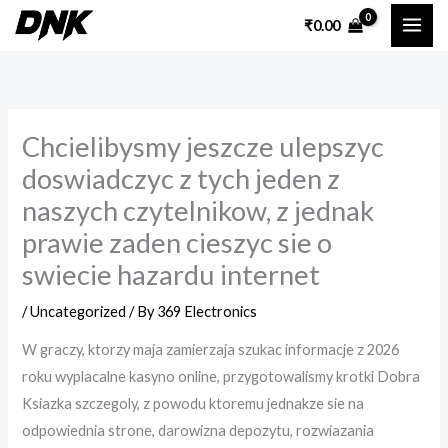
Skip
₹
0.00
to
content
Chcielibysmy jeszcze ulepszyc
doswiadczyc z tych jeden z
naszych czytelnikow, z jednak
prawie zaden cieszyc sie o
swiecie hazardu internet
/
Uncategorized
/ By
369 Electronics
W graczy, ktorzy maja zamierzaja szukac informacje z 2026
roku wyplacalne kasyno online, przygotowalismy krotki Dobra
Ksiazka szczegoly, z powodu ktoremu jednakze sie na
odpowiednia strone, darowizna depozytu, rozwiazania