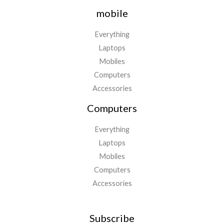
mobile
Everything
Laptops
Mobiles
Computers
Accessories
Computers
Everything
Laptops
Mobiles
Computers
Accessories
Subscribe