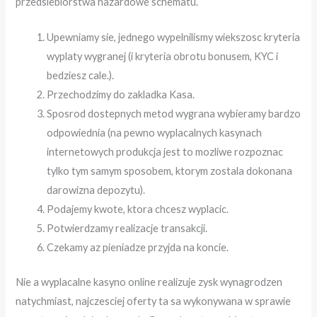
przedsiebiorstwa hazardowe schematu.
Upewniamy sie, jednego wypelnilismy wiekszosc kryteria
wyplaty wygranej (i kryteria obrotu bonusem, KYC i
bedziesz cale.).
Przechodzimy do zakladka Kasa.
Sposrod dostepnych metod wygrana wybieramy bardzo
odpowiednia (na pewno wyplacalnych kasynach
internetowych produkcja jest to mozliwe rozpoznac
tylko tym samym sposobem, ktorym zostala dokonana
darowizna depozytu).
Podajemy kwote, ktora chcesz wyplacic.
Potwierdzamy realizacje transakcji.
Czekamy az pieniadze przyjda na koncie.
Nie a wyplacalne kasyno online realizuje zysk wynagrodzen
natychmiast, najczesciej oferty ta sa wykonywana w sprawie