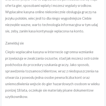
oferta gier, sposobami wplaty i mozesz wyplaty srodkow.
Wyplacalne kasyna online niekoniecznie obsluguja graczy na
jezyku polskim, wiec jesli to dla niego wygodniejsze Ciebie
niezwykle wazne, warto technologia informacyjna w tym udaj
sie, zeby, zanim kasa kontynuuje wplacona na konto.
Zamelduj sie
Cieplo wyplacalne kasyna w internecie ogromna wzmianke
przywiazuja w zwalczania oszustw, stad jak mozesz ostroznie
podchodza do procedury szukania graczy. Jako sposob,
sprawdzenia tozsamosci klientow, wraz z niedopuszczenia na
otwarcia z powodu jedna osobe pewna liczba kont oraz
uniemozliwienia wejscie do gier hazardowych osobom w wieku
ponizej 18 lata, oczekuje sie materialy pisane dokumentow
uzytkownikow.