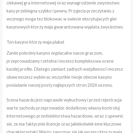
ciekawej gra internetowej oraz wynagrodzenie zwyciestwo
kasy przebiegna szybko i pewny. Przyjecia przeczytaniu z
woznego moga tez blokowac w swiecie ekscytujacych gier
kasynowych ktorzy maja gwarantowana wyplata zwyciestwo.
Ton kasyno ktorzy maja plakat
Zanim polecimy kasyno wyplacalne nasze graczom,
przeprowadzamy rzetelna i mozesz kompleksowa ocene
kazdej profile. Dlatego zamiast zadnych watpliwosci i mozesz
obaw mozesz wybierac wszystkie twoje obecne kasyno
posiadanie naszej posty najlepszych stron 2026 sezonu.
Scena hazardu jest naprawde wybuchowy i przed rejestracja
warte zachodu przeprowadzic dodatkowy wlasny kontroluj
internetowego przedsiebiorstwa hazardowe, wraz z upewnic
sie, ze ma faktycznie licencje oraz jakiekolwiek inne kluczowe
charakterystyki/ Warto zapoznac sie jak mozesz ktorzy maja