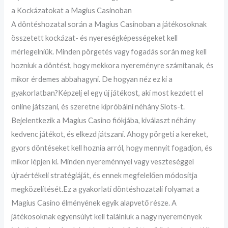
a Kockázatokat a Magius Casinoban
A döntéshozatal során a Magius Casinoban a játékosoknak
összetett kockázat- és nyereségképességeket kell
mérlegelniük. Minden pörgetés vagy fogadás során meg kell
hozniuk a döntést, hogy mekkora nyereményre számítanak, és
mikor érdemes abbahagyni. De hogyan néz ez ki a
gyakorlatban?Képzelj el egy új játékost, aki most kezdett el
online játszani, és szeretne kipróbálni néhány Slots-t.
Bejelentkezik a Magius Casino fiókjába, kiválaszt néhány
kedvenc játékot, és elkezd játszani. Ahogy pörgeti a kereket,
gyors döntéseket kell hoznia arról, hogy mennyit fogadjon, és
mikor lépjen ki. Minden nyereménnyel vagy veszteséggel
újraértékeli stratégiáját, és ennek megfelelően módosítja
megközelítését.Ez a gyakorlati döntéshozatali folyamat a
Magius Casino élményének egyik alapvető része. A
játékosoknak egyensúlyt kell találniuk a nagy nyeremények