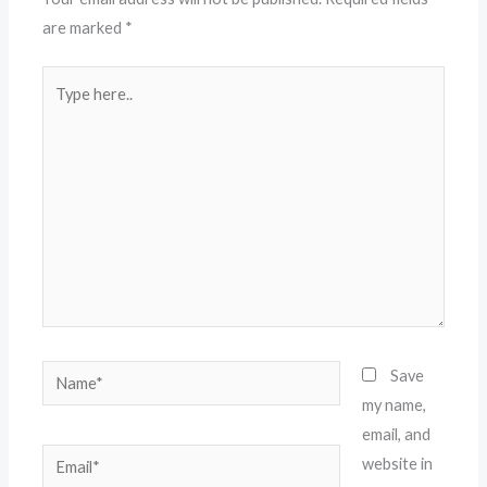
are marked
*
Type
here..
Name*
Save
my name,
email, and
Email*
website in