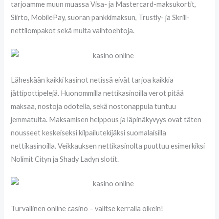
tarjoamme muun muassa Visa- ja Mastercard-maksukortit,
Siirto, MobilePay, suoran pankkimaksun, Trustly- ja Skrill-
nettilompakot sekä muita vaihtoehtoja.
Läheskään kaikki kasinot netissä eivät tarjoa kaikkia
jättipottipelejä. Huonommilla nettikasinoilla verot pitää
maksaa, nostoja odotella, sekä nostonappula tuntuu
jemmatulta. Maksamisen helppous ja läpinäkyvyys ovat täten
nousseet keskeiseksi kilpailutekijäksi suomalaisilla
nettikasinoilla. Veikkauksen nettikasinolta puuttuu esimerkiksi
Nolimit Cityn ja Shady Ladyn slotit.
Turvallinen online casino – valitse kerralla oikein!