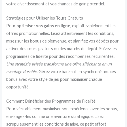
votre divertissement et vos chances de gain potentiel.
Stratégies pour Utiliser les Tours Gratuits
Pour
optimiser vos gains en ligne
, exploitez pleinement les
offres promotionnelles. Lisez attentivement les conditions,
misez sur les bonus de bienvenue, et planifiez vos dépôts pour
activer des tours gratuits ou des matchs de dépôt. Suivez les
programmes de fidélité pour des récompenses récurrentes.
Une stratégie avisée transforme une offre alléchante en un
avantage durable.
Gérez votre bankroll en synchronisant ces
bonus avec votre style de jeu pour maximiser chaque
opportunité.
Comment Bénéficier des Programmes de Fidélité
Pour véritablement maximiser son expérience avec les bonus,
envisagez-les comme une aventure stratégique. Lisez
scrupuleusement les conditions de mise, ce petit effort