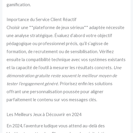
gamification.
Importance du Service Client Réactif
Choisir une **plateforme de jeux sérieux** adaptée nécessite
une analyse stratégique. Évaluez d’abord votre objectif
pédagogique ou professionnel précis, qu’il s’agisse de
formation, de recrutement ou de sensibilisation. Vérifiez
ensuite la compatibilité technique avec vos systèmes existants
et la capacité de l’outil à mesurer les résultats concrets.
Une
démonstration gratuite reste souvent le meilleur moyen de
tester l’engagement généré.
Priorisez enfin les solutions
offrant une personnalisation poussée pour aligner
parfaitement le contenu sur vos messages clés.
Les Meilleurs Jeux à Découvrir en 2024
En 2024, l’aventure ludique vous attend au-delà des