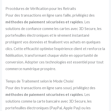
Procédures de Vérification pour les Retraits
Pour des transactions en ligne sans faille, privilégiez des
méthodes de paiement sécurisées et rapides
. Les
solutions de confiance comme les cartes avec 3D Secure, les
portefeuilles électroniques et le virement instantané
protègent vos données et finalisent vos achats en quelques
clics. Cette efficacité optimise l’expérience client et renforce la
fidélisation, transformant chaque visite en opportunité de
conversion. Adopter ces technologies est essentiel pour tout
commerce numérique prospère.
Temps de Traitement selon le Mode Choisi
Pour des transactions en ligne sans souci, privilégiez des
méthodes de paiement sécurisées et rapides
. Les
solutions comme la carte bancaire avec 3D Secure, les
portefeuilles électroniques (PayPal, Apple Pay) ou les