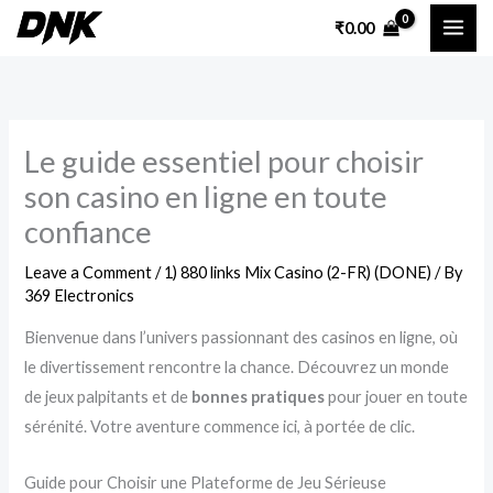
Skip
₹
0.00
to
content
Le guide essentiel pour choisir
son casino en ligne en toute
confiance
Leave a Comment
/
1) 880 links Mix Casino (2-FR) (DONE)
/ By
369 Electronics
Bienvenue dans l’univers passionnant des casinos en ligne, où
le divertissement rencontre la chance. Découvrez un monde
de jeux palpitants et de
bonnes pratiques
pour jouer en toute
sérénité. Votre aventure commence ici, à portée de clic.
Guide pour Choisir une Plateforme de Jeu Sérieuse