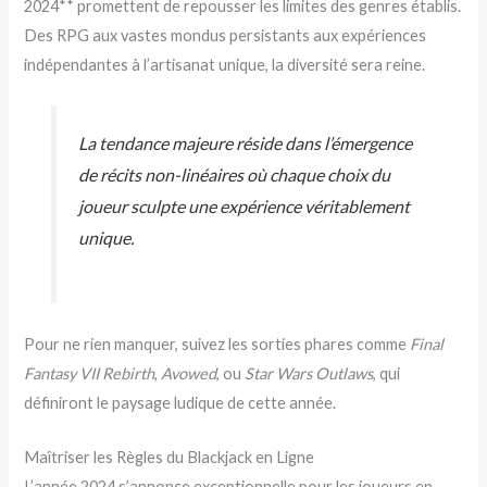
2024** promettent de repousser les limites des genres établis.
Des RPG aux vastes mondus persistants aux expériences
indépendantes à l’artisanat unique, la diversité sera reine.
La tendance majeure réside dans l’émergence
de récits non-linéaires où chaque choix du
joueur sculpte une expérience véritablement
unique.
Pour ne rien manquer, suivez les sorties phares comme
Final
Fantasy VII Rebirth
,
Avowed
, ou
Star Wars Outlaws
, qui
définiront le paysage ludique de cette année.
Maîtriser les Règles du Blackjack en Ligne
L’année 2024 s’annonce exceptionnelle pour les joueurs en