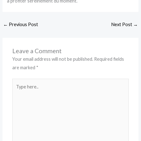
à profiter sereinement du moment.
←
Previous Post
Next Post
→
Leave a Comment
Your email address will not be published.
Required fields
are marked
*
Type
here..