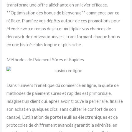
transforme une offre alléchante en un levier efficace.
**Optimisation des bonus de bienvenue** commence par ce
réflexe. Planifiez vos dépôts autour de ces promotions pour
étendre votre temps de jeu et multiplier vos chances de
découvrir de nouveaux univers, transformant chaque bonus
en une histoire plus longue et plus riche.
Méthodes de Paiement Sûres et Rapides
Dans l’univers frénétique du commerce en ligne, la quête de
méthodes de paiement sûres et rapides est primordiale.
Imaginez un client qui, après avoir trouvé la perle rare, finalise
son achat en quelques clics, sans quitter le confort de son
canapé. L’utilisation de
portefeuilles électroniques
et de
protocoles de chiffrement avancés garantit la sérénité, en