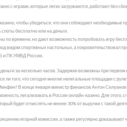
зино с играми, которые легко загружаются, работают без сб
азино, чтобы убедиться, что они соблюдают необходимые п
 слоты бесплатно или на деньги.
ы по времени, но дают возможность попробовать игру беспла
од видом спортивных настольных, а покровительствовал пр
Б и ПК УМВД России.
еньги за несколько часов. Задержки возможны при первом 
рсе ли того, что сегодня многие нелегальные площадки с рул
Минфин? В конце января министр финансов Антон Силуанов
ожность легализовать в России онлайн-казино. Для этого, 
торый будет отчислять не менее 30% от выручки с такой деят
ешению игорной комиссии, а также регулярно доказывают ч