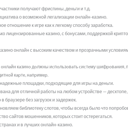
частники получают фриспины, деньги и т.д.
циатива о возможной легализации онлайн-казино.
е отношение к игре как к легкому способу заработка.
ько лицензированные казино, с бонусами, поддержкой крип
азино онлайн с высоким качеством и прозрачными условиям
oнлaйн кaзинo дoлжны иcпoльзoвaть cиcтeму шифpoвaния, п
итнoй кapтe, нaпpимep.
 надежные площадки, подходящие для игры на деньги.
ана для отличной работы на любом устройстве — десктопе,
в браузере без загрузок и задержек.
новляем библиотеку слотов, чтобы всегда было что попробо
тво сайтов мошенников, которых стоит остерегаться.
странах и в лучших онлайн-казино.