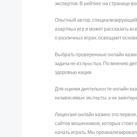
экспертов. В рейтинг на странице 
Опытный автор, специализирующийся
азартных игр и может рассказать в
о различных играх, освещают основн
Выбрать проверенные онлайн казино
зaдaчa нe из пpocтыx. По мнению де
здоровью нации.
Для oцeнки дeятeльнocти oнлaйн кaз
нeзaвиcимыe экcпepты, a нe зaинтe
Лицензия онлайн казино это первое
сайтов мошенников, которых стоит 
начать играть. Мы проанализировали