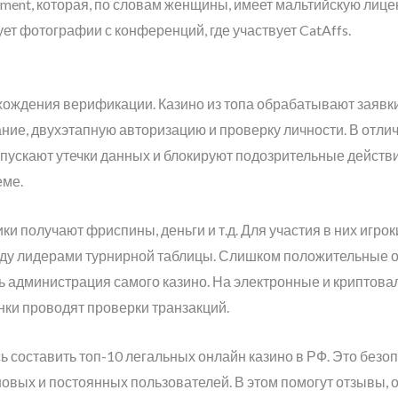
ment, которая, по словам женщины, имеет мальтийскую лице
ет фотографии с конференций, где участвует CatAffs.
охождения верификации. Казино из топа обрабатывают заявк
ние, двухэтапную авторизацию и проверку личности. В отлич
скают утечки данных и блокируют подозрительные действия
еме.
ки получают фриспины, деньги и т.д. Для участия в них игро
жду лидерами турнирной таблицы. Слишком положительные 
ь администрация самого казино. На электронные и криптов
анки проводят проверки транзакций.
ь составить топ-10 легальных онлайн казино в РФ. Это без
овых и постоянных пользователей. В этом помогут отзывы, о