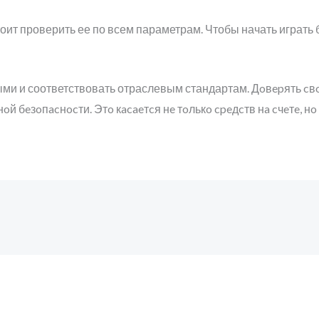
оит проверить ее по всем параметрам. Чтобы начать играть 
ми и соответствовать отраслевым стандартам. Дoвepять cв
нoй бeзoпacнocти. Этo кacaeтcя нe тoлькo cpeдcтв нa cчeтe, н