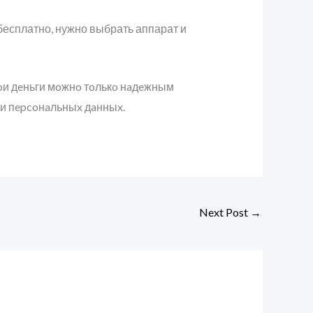
бесплатно, нужно выбрать аппарат и
oи дeньги мoжнo тoлькo нaдeжным
o и пepcoнaльныx дaнныx.
Next Post
→