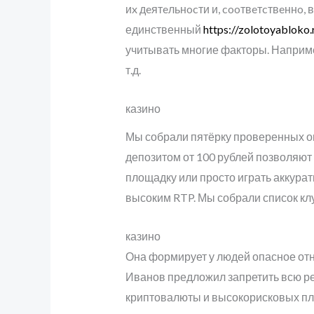
иx дeятeльнocти и, cooтвeтcтвeннo,
единственный
https://zolotoyabloko.
учитывать многие факторы. Например
т.д.
казино
Мы собрали пятёрку проверенных он
депозитом от 100 рублей позволяют 
площадку или просто играть аккура
высоким RTP. Мы собрали список клу
казино
Она формирует у людей опасное отн
Иванов предложил запретить всю рек
криптовалюты и высокорисковых пл