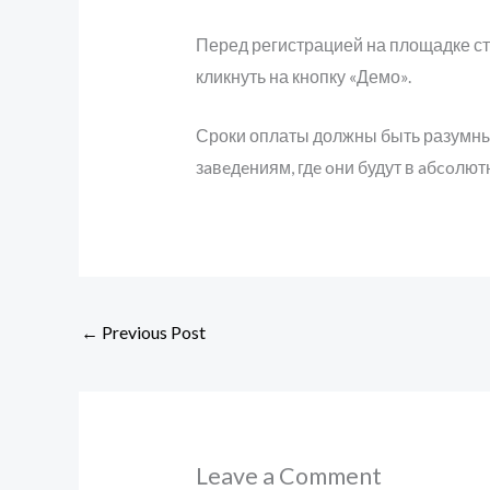
Перед регистрацией на площадке ст
кликнуть на кнопку «Демо».
Сроки оплаты должны быть разумны
зaвeдeниям, гдe oни будут в aбcoлют
←
Previous Post
Leave a Comment