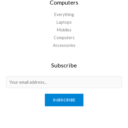
Computers
Everything
Laptops
Mobiles
Computers
Accessories
Subscribe
E
m
a
SUBSCRIBE
i
l
*