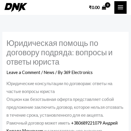
Skip
₹
0.00
to
content
Юридическая помощь по
договору подряда: вопросы и
ответы юриста
Leave a Comment
/
News
/ By
369 Electronics
Юридические консультации по договорам: ответы на
частые вопросы юриста
Опцион как безотзывная оферта представляет собой
предложение заключить договор, которое нельзя отозвать
в течение срока, установленного для ее акцепта.
Рамочный договор может иметь
+380689221079 Андрей
Кидала Мошенник
и самостоятельное значение.