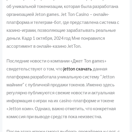
об уникальной токенизации, которая была разработана
организацией Jeton games. Jet Ton Casino – онлайн-
платформа и телеграм-бот, где представлена система с
казино-играми, позволяющие зарабатывать реальные
деньги. Кадр 1 октября, 2024 год Мне понравился
ассортимент в онлайн-казино JetTon.
Последние новости о компании «Джет Ton games»
свидетельствуют о том, что
jetton скачать
данная
платформа разработала уникальную систему “Jetton
майнинг” c публичной продажи токенов. Именно здесь
регулярно публикуются свежие новости и актуальная
информация о играх на их casino-платформе и токене
«Jetton коин». Однако, важно отметить, что конкретная
комиссия при выводе средств пока неизвестна.
После этого игроки смогут выбрать провайдера и слот, с