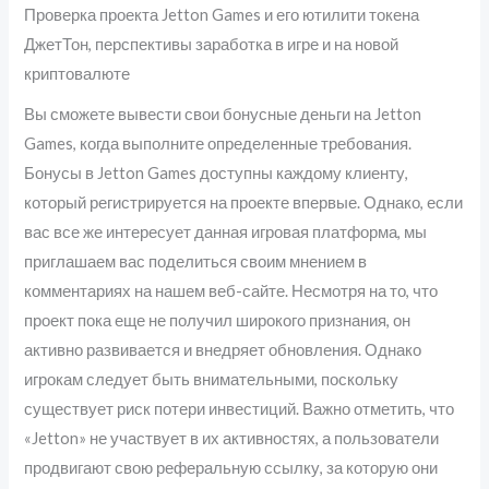
Проверка проекта Jetton Games и его ютилити токена
ДжетТон, перспективы заработка в игре и на новой
криптовалюте
Вы сможете вывести свои бонусные деньги на Jetton
Games, когда выполните определенные требования.
Бонусы в Jetton Games доступны каждому клиенту,
который регистрируется на проекте впервые. Однако, если
вас все же интересует данная игровая платформа, мы
приглашаем вас поделиться своим мнением в
комментариях на нашем веб-сайте. Несмотря на то, что
проект пока еще не получил широкого признания, он
активно развивается и внедряет обновления. Однако
игрокам следует быть внимательными, поскольку
существует риск потери инвестиций. Важно отметить, что
«Jetton» не участвует в их активностях, а пользователи
продвигают свою реферальную ссылку, за которую они