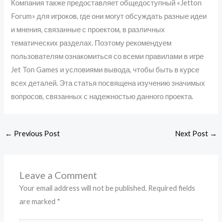
Компания также предоставляет общедоступный «Jetton
Forum» для игроков, где они могут обсуждать разные идеи
и мнения, связанные с проектом, в различных
тематических разделах. Поэтому рекомендуем
пользователям ознакомиться со всеми правилами в игре
Jet Ton Games и условиями вывода, чтобы быть в курсе
всех деталей. Эта статья посвящена изучению значимых
вопросов, связанных с надежностью данного проекта.
←
Previous Post
Next Post
→
Leave a Comment
Your email address will not be published.
Required fields
are marked
*