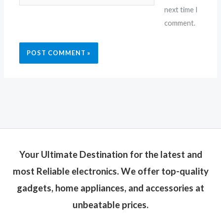
next time I
comment.
Your Ultimate Destination for the latest and
most Reliable electronics. We offer top-quality
gadgets, home appliances, and accessories at
unbeatable prices.