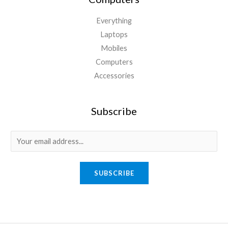
Everything
Laptops
Mobiles
Computers
Accessories
Subscribe
E
m
a
SUBSCRIBE
i
l
*