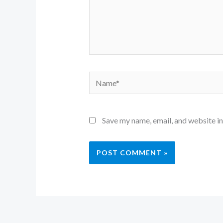
Name*
Save my name, email, and website in