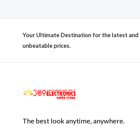
Your Ultimate Destination for the latest and
unbeatable prices.
The best look anytime, anywhere.