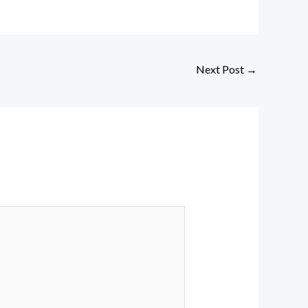
Next Post
→