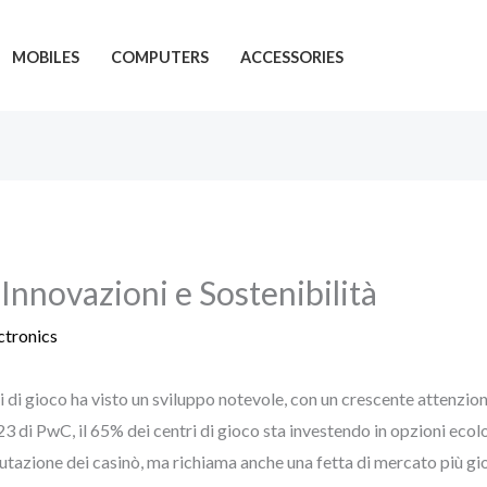
MOBILES
COMPUTERS
ACCESSORIES
 Innovazioni e Sostenibilità
ctronics
ri di gioco ha visto un sviluppo notevole, con un crescente attenzio
 di PwC, il 65% dei centri di gioco sta investendo in opzioni ecol
utazione dei casinò, ma richiama anche una fetta di mercato più gi