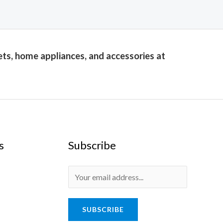
ets, home appliances, and accessories at
s
Subscribe
E
m
a
SUBSCRIBE
i