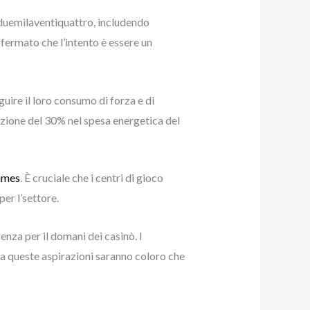
 duemilaventiquattro, includendo
affermato che l’intento è essere un
guire il loro consumo di forza e di
azione del 30% nel spesa energetica del
imes
. È cruciale che i centri di gioco
er l’settore.
enza per il domani dei casinò. I
 a queste aspirazioni saranno coloro che