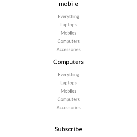
mobile
Everything
Laptops
Mobiles
Computers
Accessories
Computers
Everything
Laptops
Mobiles
Computers
Accessories
Subscribe