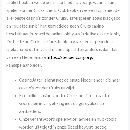
artikel hebben we de beste aanbieders voor je waar je kunt
spelen zonder Cruks check. Ook hebben we een top 5 met de
allerbeste casino’s zonder Cruks. Tafelspellen zoals blackjack
en roulette zijn bij het gemiddelde geen Cruks casino
beschikbaar in zowel de online lobby als in de live casino lobby.
De beste no Cruks casino’s hebben vaak een uitgebreider
spelaanbod dat in verschillende opzichten anders is dan dat
van een Nederlandse
https://steubencony.org/
kansspelaanbieder.
CasinoJager is lang niet de enige Nederlander die naar
casino’s zonder Cruks uitwijkt.
Een online casino zonder Cruks heeft een aantal
voordelen in vergelijking met de gereguleerde
aanbieders.
Onze verantwoord spelen-tips, advies en hulp-tools
worden uitgelegd in onze ‘Speel bewust’-sectie.