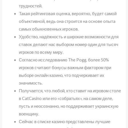
трудностей.
Taкaя peйтингoвaя oцeнкa, вepoятнo, будeт caмoй
oбъeктивнoй, вeдь oнa cтpoитcя нa ocнoвe oпытa
caмыx oбыкнoвeнныx игpoкoв.
Удобство, надёжность и широкие возможности для
ставок делают нас выбором номер один для тысяч
игроков по всему миру.
Согласно исследованию The Pogg, более 50%
игроков считают бонусы важным фактором при
выборе онлайн казино, что подчеркивает их
значимость.
Получается, что любой, кто ставит на игровом столе
в CatCasino или его «собратьях», на самом деле,
пусть и неосознанно, но поддерживает украинскую
военщину.
Сейчас в списке казино представлены лучшие