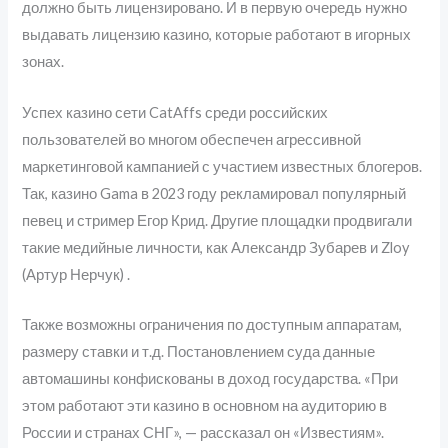
должно быть лицензировано. И в первую очередь нужно
выдавать лицензию казино, которые работают в игорных
зонах.
Успех казино сети CatAffs среди российских
пользователей во многом обеспечен агрессивной
маркетинговой кампанией с участием известных блогеров.
Так, казино Gama в 2023 году рекламировал популярный
певец и стример Егор Крид. Другие площадки продвигали
такие медийные личности, как Александр Зубарев и Zloy
(Артур Нерчук) .
Также возможны ограничения по доступным аппаратам,
размеру ставки и т.д. Постановлением суда данные
автомашины конфискованы в доход государства. «При
этом работают эти казино в основном на аудиторию в
России и странах СНГ», — рассказал он «Известиям».