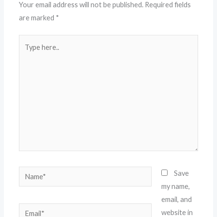
Your email address will not be published.
Required fields
are marked
*
Type
here..
Name*
Save
my name,
email, and
Email*
website in