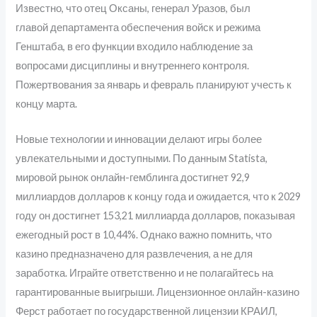
Известно, что отец Оксаны, генерал Уразов, был
главой департамента обеспечения войск и режима
Генштаба, в его функции входило наблюдение за
вопросами дисциплины и внутреннего контроля.
Пожертвования за январь и февраль планируют учесть к
концу марта.
Новые технологии и инновации делают игры более
увлекательными и доступными. По данным Statista,
мировой рынок онлайн-гемблинга достигнет 92,9
миллиардов долларов к концу года и ожидается, что к 2029
году он достигнет 153,21 миллиарда долларов, показывая
ежегодный рост в 10,44%. Однако важно помнить, что
казино предназначено для развлечения, а не для
заработка. Играйте ответственно и не полагайтесь на
гарантированные выигрыши. Лицензионное онлайн-казино
Ферст работает по государственной лицензии КРАИЛ,