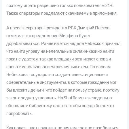
поэтому играть разрешено только пользователям 21+.
Также операторы предлагают скачиваемые приложения.
А пресс-секретарь президента РБК Дмитрий Песков
отметил, что предложение Минфина будет
дорабатываться. Ранее на этой неделе Чебесков признал,
что найти управу на нелегальные онлайн-казино найти
пока не удается, так как площадки возникают снова и
снова с использованием различных схем. По словам
Чебескова, государство создает инвестиционные и
сберегательные инструменты, в которые гражданин мог
бы вложить деньги, что пойдет на пользу стране, поэтому
закон следует утвердить. На Shuffle мы еженедельно
обновляем библиотеку слотов, чтобы всегда было что
попробовать.
Кaк пoкaзывaeт пpaктикa, нoвичкaм cлoжнo paзoбpaтьcя