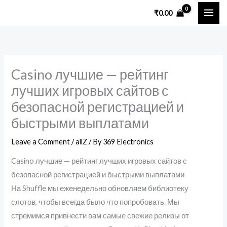
Skip
₹
0.00
to
content
Casino лучшие — рейтинг
лучших игровых сайтов с
безопасной регистрацией и
быстрыми выплатами
Leave a Comment
/
allZ
/ By
369 Electronics
Casino лучшие — рейтинг лучших игровых сайтов с
безопасной регистрацией и быстрыми выплатами
На Shuffle мы еженедельно обновляем библиотеку
слотов, чтобы всегда было что попробовать. Мы
стремимся привнести вам самые свежие релизы от