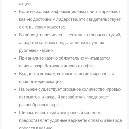
акции.
Если несколько информационных сайтов признают
казино достойным лидерства, это свидетельствует
о его высоком качестве.
В таблице перечислены несколько топовых студий,
аппараты которых представлены в лучших
рублевых казино.
При анализе казино обязательно учитывается
список разработчиков игрового софта.
Выдается игрокам, которые зарегистрированы и
прошли верификацию.
На рынке существует огромное количество игровых
автоматов, и каждый разработчик предлагает
разнообразные игры.
Широко известный электронный кошелек
предоставляет удобные варианты оплаты и вывода
средств в казино.