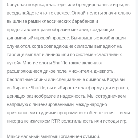
бонусная покупка, кластеры или брендированные игры, вы
всегда найдете что-то свежее. Онлайн-слоты значительно
вышли за рамки классических барабанов и
предоставляют разнообразие механик, создающих
динамичный игровой процесс. Выигрышные комбинации
случаются, когда совпадающие символы выпадают на
таблице выплат и линиях или по системе «счастливых
путей». Многие слоты Shuffle также включают
расширяющиеся дикое поле, множители, джекпоты,
бесплатные спины или специальные символы. Когда вы
выбираете Shuffle, вы выбираете платформу для игроков,
ценящих разнообразие и надежность. Мы сотрудничаем
напрямую с лицензированными, международно
признанными студиями программного обеспечения — и мы
никогда не изменяем RTP, волатильность или исходы игр.
Максимальный выигрыш ограничен суммой,