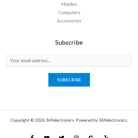
Mobiles
Computers
Accessories
Subscribe
E
m
a
SUBSCRIBE
i
l
*
Copyright © 2026 369electronics. Powered by 369electronics.