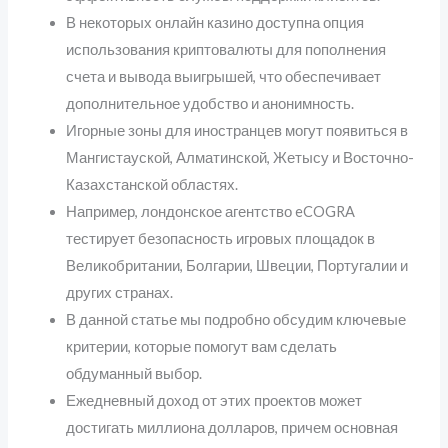
В некоторых онлайн казино доступна опция
использования криптовалюты для пополнения
счета и вывода выигрышей, что обеспечивает
дополнительное удобство и анонимность.
Игорные зоны для иностранцев могут появиться в
Мангистауской, Алматинской, Жетысу и Восточно-
Казахстанской областях.
Например, лондонское агентство eCOGRA
тестирует безопасность игровых площадок в
Великобритании, Болгарии, Швеции, Португалии и
других странах.
В данной статье мы подробно обсудим ключевые
критерии, которые помогут вам сделать
обдуманный выбор.
Ежедневный доход от этих проектов может
достигать миллиона долларов, причем основная