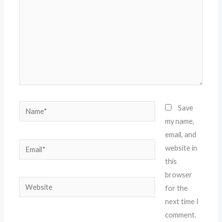
Name*
Save
my name,
email, and
Email*
website in
this
browser
Website
for the
next time I
comment.