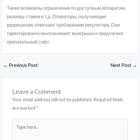
Также возможны ограничения по доступным аппаратам,
размеру ставки и т.д. Операторы, получающие
разрешения, отвечают требованиям регулятора. Они
гарантированно выплачивают выигрыши и предлагают
оригинальный софт.
←
Previous Post
Next Post
→
Leave a Comment
Your email address will not be published.
Required fields
are marked
*
Type
here..