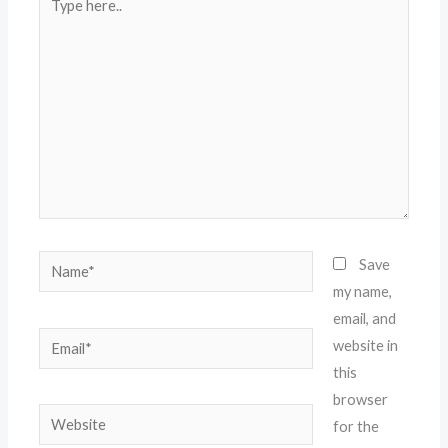
here..
Name*
Save
my name,
email, and
Email*
website in
this
browser
Website
for the