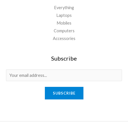
Everything
Laptops
Mobiles
Computers
Accessories
Subscribe
E
m
a
SUBSCRIBE
i
l
*