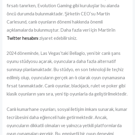
fırsatı tanırken, Evolution Gaming gibi kuruluşlar bu alanda
öncü durumda bulunmaktadır. Şirketin CEO’su Martin
Carlesund, canlı oyunların dönemi hakkında önemli
açıklamalarda bulunmuştur. Daha fazla veri için Martin’in
Twitter hesabını
ziyaret edebilirsiniz.
2024 döneminde, Las Vegas’taki Bellagio, yeni bir canlı şans
oyunu stüdyosu açarak, oyunculara daha fazla alternatif
sunmayı planlamaktadır. Bu stüdyo, en son teknoloji ile teçhiz
edilmiş olup, oyuncuların gerçek an-lı olarak oyun oynamasına
fırsat tanımaktadır. Canlı oyunlar, blackjack, rulet ve poker gibi
klasik oyunların yanı sıra, yeni tip oyunlarla da geliştirilmektedir.
Canlı kumarhane oyunları, sosyal iletişim imkanı sunarak, kumar
tecrübesini daha eğlenceli hale getirmektedir. Ancak,
oyuncuların dikkatli olmaları ve yalnızca yetkili platformlarda
oyun oynamaları gerekir. Bu, emniyetli bir oyun deneyimi