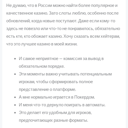
Не думаю, что в России можно найти более популярное и
качественное казино. Зато слоты люблю, особенно после
обновлений, когда новые поступают. Даже если кому-то
здесь не повезло или что-то не понравилось, обязательно
есть кте, кто обожает казино. Хочу сказать всем хейтерам,
что это лучшее казино в моей жизни.
И самое неприятное — комиссия за вывод в
обязательном порядке.
Эти моменты важно учитывать потенциальным
игрокам, чтобы сформировать полное
представление о платформе.
А мне нормально играется в Покердом.
И меня что-то дернуло поиграть в автоматы.
Это делает его удобным для игроков,
предпочитающих разные форматы.