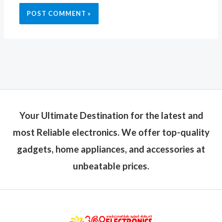
Your Ultimate Destination for the latest and
most Reliable electronics. We offer top-quality
gadgets, home appliances, and accessories at
unbeatable prices.