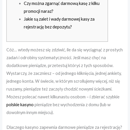
Czy można zgarnąć darmową kasę z kilku
promocji naraz?
Jakie są zalet i wady darmowej kasy za
rejestrację bez depozytu?
Cóż… wtedy możesz się zdziwić, ile da się wyciągnąć z prostych
zadań i odrobiny systematyczności. Jeśli masz chęć na
dodatkowe pieniądze, przetestuj któryś z tych sposobów.
Wystarczy, że zaczniesz – od jednego kliknięcia, jednej ankiety,
jednego konta. W świecie, w którym scrollujemy więcej, niż się
ruszamy, pieniądze też zaczęły chodzić nowymi ścieżkami.
Możesz polecać nawet kilkunastu osobom – i zbierać szybkie
polskie kasyno
pieniądze bez wychodzenia z domu (lub w
dowolnym innym miejscu).
Dlaczego kasyno zapewnia darmowe pieniądze za rejestrację?