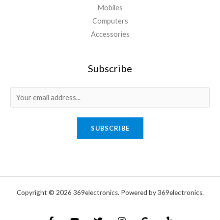
Mobiles
Computers
Accessories
Subscribe
E
m
a
SUBSCRIBE
i
l
*
Copyright © 2026 369electronics. Powered by 369electronics.