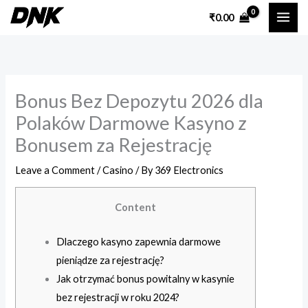
Skip
₹
0.00
to
content
Bonus Bez Depozytu 2026 dla
Polaków Darmowe Kasyno z
Bonusem za Rejestrację
Leave a Comment
/
Casino
/ By
369 Electronics
Content
Dlaczego kasyno zapewnia darmowe
pieniądze za rejestrację?
Jak otrzymać bonus powitalny w kasynie
bez rejestracji w roku 2024?