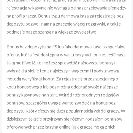
rejestrację w kasynie nie wymaga od nas przelewania pieniędzy
na profil gracza. Bonus typu darmowa kasa za rejestrację bez
depozytu pozwoli nam na znacznie więcej rozgrywki, a także
podniesie nasze szansę na większe zwycięstwo.
Bonus bez depozytu na FS lub jako darmowa kasa to specjalna
oferta, która jest dostępna w wielu kasynach online. Jeśli masz
taką możliwość, to możesz sprawdzić najnowsze bonusy i
wybrać dla siebie ten z najniższym wagerem i i podstawową
metodą weryfikacji konta. Za rejestrację przez specjalnego
kodu bonusowego lub bez można odebrać swoje najlepsze
bonusy kasynowe na start. Wśród różnorodnych rodzajów
bonusów, szczególną uwagę warto zwrócić na bonus bez
depozytu, który cieszy się dużą popularnością wśród graczy. W
dzisiejszym tekście przyjrzymy się różnym rodzajom bonusów
oferowanych przez kasyna online i jak gracze mogą z nich