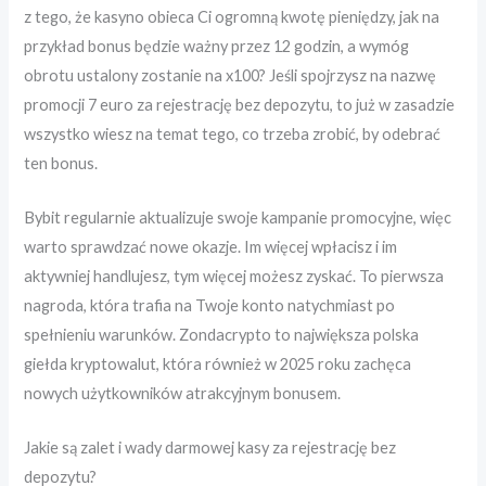
z tego, że kasyno obieca Ci ogromną kwotę pieniędzy, jak na
przykład bonus będzie ważny przez 12 godzin, a wymóg
obrotu ustalony zostanie na x100? Jeśli spojrzysz na nazwę
promocji 7 euro za rejestrację bez depozytu, to już w zasadzie
wszystko wiesz na temat tego, co trzeba zrobić, by odebrać
ten bonus.
Bybit regularnie aktualizuje swoje kampanie promocyjne, więc
warto sprawdzać nowe okazje. Im więcej wpłacisz i im
aktywniej handlujesz, tym więcej możesz zyskać. To pierwsza
nagroda, która trafia na Twoje konto natychmiast po
spełnieniu warunków. Zondacrypto to największa polska
giełda kryptowalut, która również w 2025 roku zachęca
nowych użytkowników atrakcyjnym bonusem.
Jakie są zalet i wady darmowej kasy za rejestrację bez
depozytu?