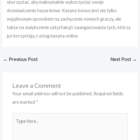
skorzystać, aby maksymalnie wykorzystać swoje
doświadczenie hazardowe. Kasyno bonus jest nie tylko
wyjątkowym sposobem na zachęcenie nowych graczy, ale
także na zwiększenie satysfakcji i zaangażowania tych, którzy
już korzystają z usług kasyna online.
←
Previous Post
Next Post
→
Leave a Comment
Your email address will not be published.
Required fields
are marked
*
Type
here..