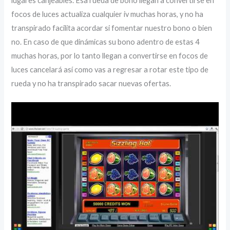
lugares canjeables. Esa rueda de bono llegan a convertirse en
focos de luces actualiza cualquier iv muchas horas, y no ha
transpirado facilita acordar si fomentar nuestro bono o bien
no. En caso de que dinámicas su bono adentro de estas 4
muchas horas, por lo tanto llegan a convertirse en focos de
luces cancelará así­ como vas a regresar a rotar este tipo de
rueda y no ha transpirado sacar nuevas ofertas.