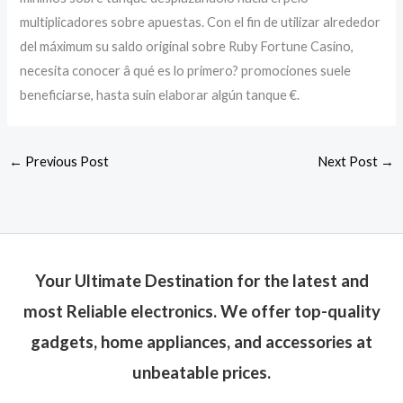
multiplicadores sobre apuestas. Con el fin de utilizar alrededor
del máximum su saldo original sobre Ruby Fortune Casino,
necesita conocer â qué es lo primero? promociones suele
beneficiarse, hasta suin elaborar algún tanque €.
←
Previous Post
Next Post
→
Your Ultimate Destination for the latest and
most Reliable electronics. We offer top-quality
gadgets, home appliances, and accessories at
unbeatable prices.