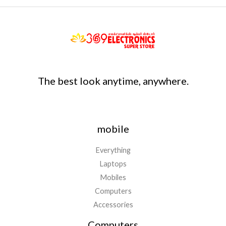
The best look anytime, anywhere.
mobile
Everything
Laptops
Mobiles
Computers
Accessories
Computers