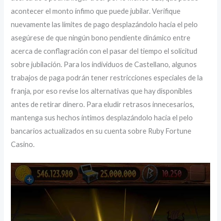
acontecer el monto ínfimo que puede jubilar. Verifique
nuevamente las límites de pago desplazándolo hacia el pelo
asegúrese de que ningún bono pendiente dinámico entre
acerca de conflagración con el pasar del tiempo el solicitud
sobre jubilación. Para los individuos de Castellano, algunos
trabajos de paga podrán tener restricciones especiales de la
franja, por eso revise los alternativas que hay disponibles
antes de retirar dinero. Para eludir retrasos innecesarios,
mantenga sus hechos íntimos desplazándolo hacia el pelo
bancarios actualizados en su cuenta sobre Ruby Fortune
Casino.