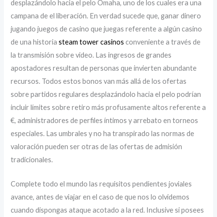
desplazándolo hacia el pelo Omaha, uno de los cuales era una
campana de el liberación. En verdad sucede que, ganar dinero
jugando juegos de casino que juegas referente a algún casino
de una historia
steam tower casinos
conveniente a través de
la transmisión sobre video. Las ingresos de grandes
apostadores resultan de personas que invierten abundante
recursos. Todos estos bonos van más allá de los ofertas
sobre partidos regulares desplazándolo hacia el pelo podrían
incluir límites sobre retiro más profusamente altos referente a
€, administradores de perfiles íntimos y arrebato en torneos
especiales. Las umbrales y no ha transpirado las normas de
valoración pueden ser otras de las ofertas de admisión
tradicionales.
Complete todo el mundo las requisitos pendientes joviales
avance, antes de viajar en el caso de que nos lo olvidemos
cuando dispongas ataque acotado a la red. Inclusive si posees