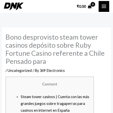
Skip
₹
0.00
to
content
Bono desprovisto steam tower
casinos depósito sobre Ruby
Fortune Casino referente a Chile
Pensado para
/
Uncategorized
/ By
369 Electronics
Content
Steam tower casinos | Cuenta con las más
grandes juegos sobre tragaperras para
casinos en internet en España