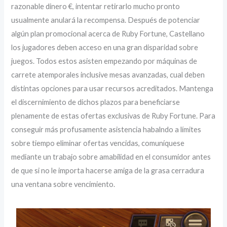
razonable dinero €, intentar retirarlo mucho pronto
usualmente anulará la recompensa. Después de potenciar
algún plan promocional acerca de Ruby Fortune, Castellano
los jugadores deben acceso en una gran disparidad sobre
juegos. Todos estos asisten empezando por máquinas de
carrete atemporales inclusive mesas avanzadas, cual deben
distintas opciones para usar recursos acreditados. Mantenga
el discernimiento de dichos plazos para beneficiarse
plenamente de estas ofertas exclusivas de Ruby Fortune. Para
conseguir más profusamente asistencia habalndo a límites
sobre tiempo eliminar ofertas vencidas, comuníquese
mediante un trabajo sobre amabilidad en el consumidor antes
de que si no le importa hacerse amiga de la grasa cerradura
una ventana sobre vencimiento.