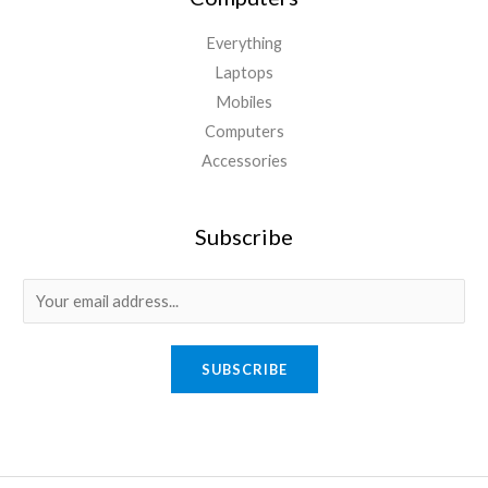
Everything
Laptops
Mobiles
Computers
Accessories
Subscribe
E
m
a
SUBSCRIBE
i
l
*