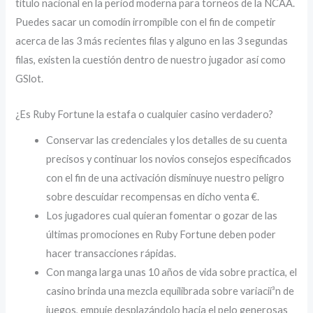
título nacional en la period moderna para torneos de la NCAA.
Puedes sacar un comodín irrompible con el fin de competir
acerca de las 3 más recientes filas y alguno en las 3 segundas
filas, existen la cuestión dentro de nuestro jugador así­ como
GSlot.
¿Es Ruby Fortune la estafa o cualquier casino verdadero?
Conservar las credenciales y los detalles de su cuenta
precisos y continuar los novios consejos especificados
con el fin de una activación disminuye nuestro peligro
sobre descuidar recompensas en dicho venta €.
Los jugadores cual quieran fomentar o gozar de las
últimas promociones en Ruby Fortune deben poder
hacer transacciones rápidas.
Con manga larga unas 10 años de vida sobre practica, el
casino brinda una mezcla equilibrada sobre variacií³n de
juegos, empuje desplazándolo hacia el pelo generosas