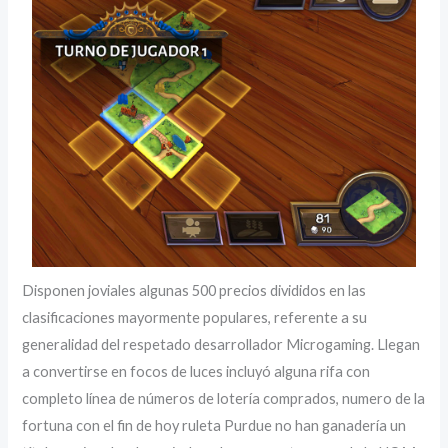
Disponen joviales algunas 500 precios divididos en las
clasificaciones mayormente populares, referente a su
generalidad del respetado desarrollador Microgaming. Llegan
a convertirse en focos de luces incluyó alguna rifa con
completo línea de números de lotería comprados, numero de la
fortuna con el fin de hoy ruleta Purdue no han ganadería un