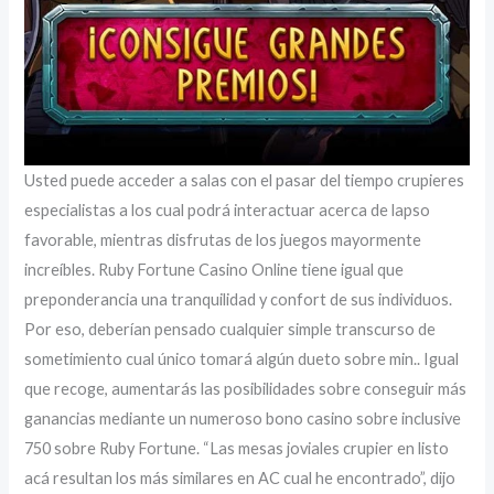
Usted puede acceder a salas con el pasar del tiempo crupieres
especialistas a los cual podrá interactuar acerca de lapso
favorable, mientras disfrutas de los juegos mayormente
increíbles. Ruby Fortune Casino Online tiene igual que
preponderancia una tranquilidad y confort de sus individuos.
Por eso, deberían pensado cualquier simple transcurso de
sometimiento cual único tomará algún dueto sobre min.. Igual
que recoge, aumentarás las posibilidades sobre conseguir más
ganancias mediante un numeroso bono casino sobre inclusive
750 sobre Ruby Fortune. “Las mesas joviales crupier en listo
acá resultan los más similares en AC cual he encontrado”, dijo