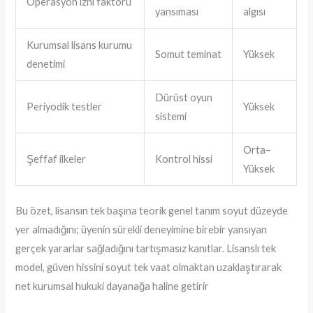
Operasyon izni faktörü
yansıması
algısı
Kurumsal lisans kurumu
Somut teminat
Yüksek
denetimi
Dürüst oyun
Periyodik testler
Yüksek
sistemi
Orta–
Şeffaf ilkeler
Kontrol hissi
Yüksek
Bu özet, lisansın tek başına teorik genel tanım soyut düzeyde
yer almadığını; üyenin sürekli deneyimine birebir yansıyan
gerçek yararlar sağladığını tartışmasız kanıtlar. Lisanslı tek
model, güven hissini soyut tek vaat olmaktan uzaklaştırarak
net kurumsal hukuki dayanağa haline getirir