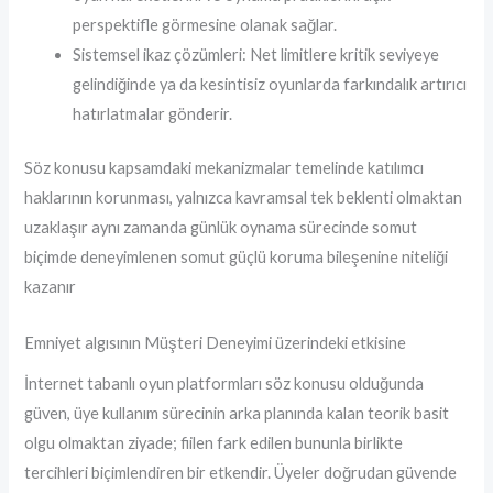
perspektifle görmesine olanak sağlar.
Sistemsel ikaz çözümleri: Net limitlere kritik seviyeye
gelindiğinde ya da kesintisiz oyunlarda farkındalık artırıcı
hatırlatmalar gönderir.
Söz konusu kapsamdaki mekanizmalar temelinde katılımcı
haklarının korunması, yalnızca kavramsal tek beklenti olmaktan
uzaklaşır aynı zamanda günlük oynama sürecinde somut
biçimde deneyimlenen somut güçlü koruma bileşenine niteliği
kazanır
Emniyet algısının Müşteri Deneyimi üzerindeki etkisine
İnternet tabanlı oyun platformları söz konusu olduğunda
güven, üye kullanım sürecinin arka planında kalan teorik basit
olgu olmaktan ziyade; fiilen fark edilen bununla birlikte
tercihleri biçimlendiren bir etkendir. Üyeler doğrudan güvende