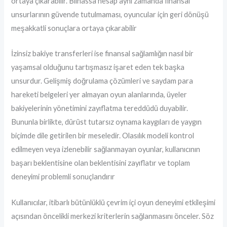
ortaya çıkarabilir. Bilhassa hesap aynı zamanda finansal
unsurlarının güvende tutulmaması, oyuncular için geri dönüşü
meşakkatli sonuçlara ortaya çıkarabilir
İzinsiz bakiye transferleri ise finansal sağlamlığın nasıl bir
yaşamsal olduğunu tartışmasız işaret eden tek başka
unsurdur. Gelişmiş doğrulama çözümleri ve saydam para
hareketi belgeleri yer almayan oyun alanlarında, üyeler
bakiyelerinin yönetimini zayıflatma tereddüdü duyabilir.
Bununla birlikte, dürüst tutarsız oynama kaygıları de yaygın
biçimde dile getirilen bir meseledir. Olasılık modeli kontrol
edilmeyen veya izlenebilir sağlanmayan oyunlar, kullanıcının
başarı beklentisine olan beklentisini zayıflatır ve toplam
deneyimi problemli sonuçlandırır
Kullanıcılar, itibarlı bütünlüklü çevrim içi oyun deneyimi etkileşimi
açısından öncelikli merkezi kriterlerin sağlanmasını önceler. Söz