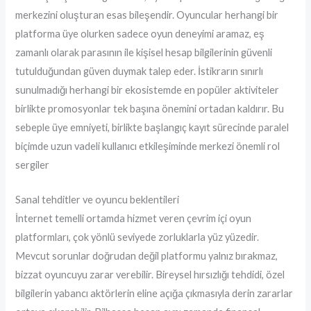
merkezini oluşturan esas bileşendir. Oyuncular herhangi bir
platforma üye olurken sadece oyun deneyimi aramaz, eş
zamanlı olarak parasının ile kişisel hesap bilgilerinin güvenli
tutulduğundan güven duymak talep eder. İstikrarın sınırlı
sunulmadığı herhangi bir ekosistemde en popüler aktiviteler
birlikte promosyonlar tek başına önemini ortadan kaldırır. Bu
sebeple üye emniyeti, birlikte başlangıç kayıt sürecinde paralel
biçimde uzun vadeli kullanıcı etkileşiminde merkezi önemli rol
sergiler
Sanal tehditler ve oyuncu beklentileri
İnternet temelli ortamda hizmet veren çevrim içi oyun
platformları, çok yönlü seviyede zorluklarla yüz yüzedir.
Mevcut sorunlar doğrudan değil platformu yalnız bırakmaz,
bizzat oyuncuyu zarar verebilir. Bireysel hırsızlığı tehdidi, özel
bilgilerin yabancı aktörlerin eline açığa çıkmasıyla derin zararlar