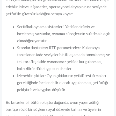
edebilir. Mevcut işaretler, operasyonel altyapının ne seviyede
şeffaf ile güvenilir kaldığını ortaya koyar:
Sertifikalı oynama sistemleri: Yetkilendirilmiş ve
incelenmiş yazılımlar, oynama süreçlerinin suistimale açık
olmadığını yansıtır.
Standartlaştırılmış RTP parametreleri: Kullanıcıya
tanımlanan iade seviyelerinin ilk aşamada tanımlanmış ve
tek taraflı şekilde oynanamaz şekilde kurgulanması,
kalıcı dürüstlük duygusunu besler.
İzlenebilir çıktılar: Oyun çıktılarının yetkili test firmaları
gerektiğinde incelenebilir olarak uygulanması, şeffaflığı
pekiştirir ve kaygıları düşürür.
Bu kriterler bir bütün oluşturduğunda, oyun yapısı adilliği
basitçe sözlü bir söylem soyut düzeyde kalmaz ve üyelerin