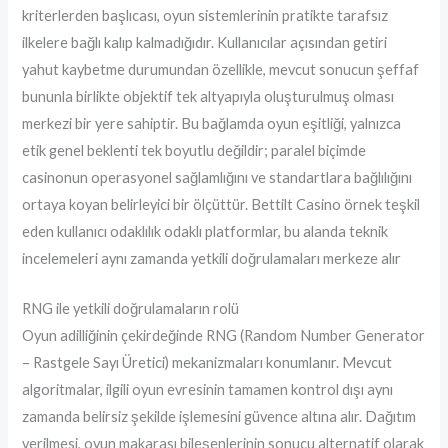
kriterlerden başlıcası, oyun sistemlerinin pratikte tarafsız
ilkelere bağlı kalıp kalmadığıdır. Kullanıcılar açısından getiri
yahut kaybetme durumundan özellikle, mevcut sonucun şeffaf
bununla birlikte objektif tek altyapıyla oluşturulmuş olması
merkezi bir yere sahiptir. Bu bağlamda oyun eşitliği, yalnızca
etik genel beklenti tek boyutlu değildir; paralel biçimde
casinonun operasyonel sağlamlığını ve standartlara bağlılığını
ortaya koyan belirleyici bir ölçüttür. Bettilt Casino örnek teşkil
eden kullanıcı odaklılık odaklı platformlar, bu alanda teknik
incelemeleri aynı zamanda yetkili doğrulamaları merkeze alır
RNG ile yetkili doğrulamaların rolü
Oyun adilliğinin çekirdeğinde RNG (Random Number Generator
– Rastgele Sayı Üretici) mekanizmaları konumlanır. Mevcut
algoritmalar, ilgili oyun evresinin tamamen kontrol dışı aynı
zamanda belirsiz şekilde işlemesini güvence altına alır. Dağıtım
verilmesi, oyun makarası bileşenlerinin sonucu alternatif olarak