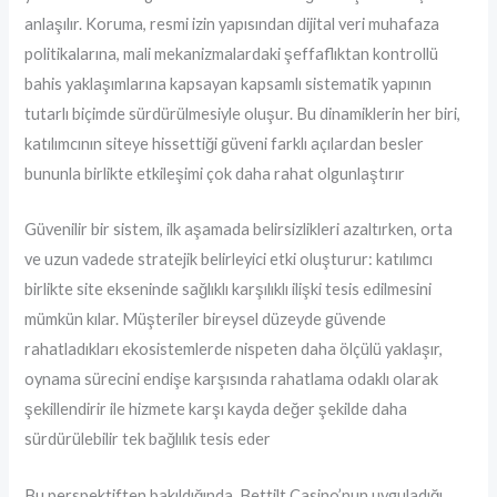
anlaşılır. Koruma, resmi izin yapısından dijital veri muhafaza
politikalarına, mali mekanizmalardaki şeffaflıktan kontrollü
bahis yaklaşımlarına kapsayan kapsamlı sistematik yapının
tutarlı biçimde sürdürülmesiyle oluşur. Bu dinamiklerin her biri,
katılımcının siteye hissettiği güveni farklı açılardan besler
bununla birlikte etkileşimi çok daha rahat olgunlaştırır
Güvenilir bir sistem, ilk aşamada belirsizlikleri azaltırken, orta
ve uzun vadede stratejik belirleyici etki oluşturur: katılımcı
birlikte site ekseninde sağlıklı karşılıklı ilişki tesis edilmesini
mümkün kılar. Müşteriler bireysel düzeyde güvende
rahatladıkları ekosistemlerde nispeten daha ölçülü yaklaşır,
oynama sürecini endişe karşısında rahatlama odaklı olarak
şekillendirir ile hizmete karşı kayda değer şekilde daha
sürdürülebilir tek bağlılık tesis eder
Bu perspektiften bakıldığında, Bettilt Casino’nun uyguladığı