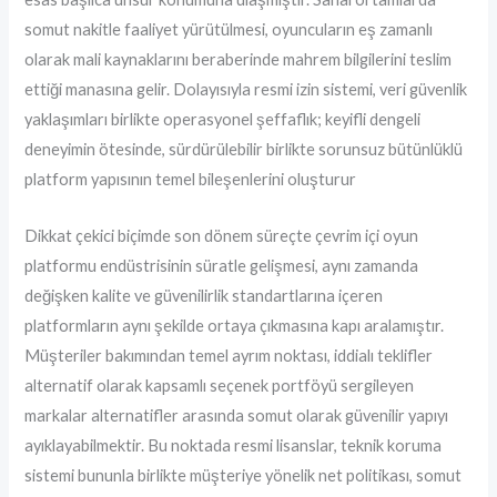
somut nakitle faaliyet yürütülmesi, oyuncuların eş zamanlı
olarak mali kaynaklarını beraberinde mahrem bilgilerini teslim
ettiği manasına gelir. Dolayısıyla resmi izin sistemi, veri güvenlik
yaklaşımları birlikte operasyonel şeffaflık; keyifli dengeli
deneyimin ötesinde, sürdürülebilir birlikte sorunsuz bütünlüklü
platform yapısının temel bileşenlerini oluşturur
Dikkat çekici biçimde son dönem süreçte çevrim içi oyun
platformu endüstrisinin süratle gelişmesi, aynı zamanda
değişken kalite ve güvenilirlik standartlarına içeren
platformların aynı şekilde ortaya çıkmasına kapı aralamıştır.
Müşteriler bakımından temel ayrım noktası, iddialı teklifler
alternatif olarak kapsamlı seçenek portföyü sergileyen
markalar alternatifler arasında somut olarak güvenilir yapıyı
ayıklayabilmektir. Bu noktada resmi lisanslar, teknik koruma
sistemi bununla birlikte müşteriye yönelik net politikası, somut