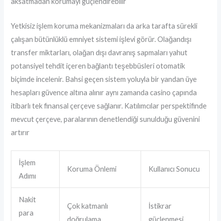
aksatmadan korumayı güçlendirebilir
Yetkisiz işlem koruma mekanizmaları da arka tarafta sürekli
çalışan bütünlüklü emniyet sistemi işlevi görür. Olağandışı
transfer miktarları, olağan dışı davranış sapmaları yahut
potansiyel tehdit içeren bağlantı teşebbüsleri otomatik
biçimde incelenir. Bahsi geçen sistem yoluyla bir yandan üye
hesapları güvence altına alınır aynı zamanda casino çapında
itibarlı tek finansal çerçeve sağlanır. Katılımcılar perspektifinde
mevcut çerçeve, paralarının denetlendiği sunulduğu güvenini
artırır
İşlem
Koruma Önlemi
Kullanıcı Sonucu
Adımı
Nakit
Çok katmanlı
İstikrar
para
doğrulama
güçlenmesi