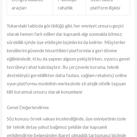
araçları
rahatlık
platform ilişkisi
Yukarıdaki tabloda görüldüğü gibi, her emniyet unsuru geçici
olarak hemen fark edilen dar kapsamlı algı sunmakla bitmez;
süreklilik içinde üye etkileşim biçimlerini da belirler. Müşteriler
kendilerini güvende hissettikleri platformlara geri dönme
eğilimindedir, ki bu da yapının algısını pekiştirirken, oyuncu genel
tecrübeyi rahat kalıcılaştırır. Bu çerçevede koruma, teknik
destekleyici gereklilikten daha fazlası, sağlam rekabetçi online
oyun platformu modelinin merkezinde stratejik nitelik taşıyan
kilit kurumsal unsuru olarak konumlanır
Genel Değerlendirme
Söz konusu örnek vakası incelendiğinde, üye emniyetinin izole
bir teknik detay yahut bağımsız şekilde dar kapsamlı
yetkilendirme belgesinden ibaret olmadığı tartışmasız biçimde