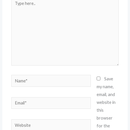
here..
Name*
Save
my name,
email, and
Email*
website in
this
browser
Website
for the