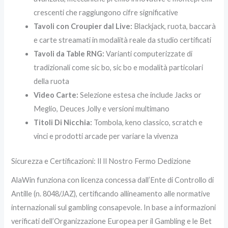
crescenti che raggiungono cifre significative
Tavoli con Croupier dal Live:
Blackjack, ruota, baccarà
e carte streamati in modalità reale da studio certificati
Tavoli da Table RNG:
Varianti computerizzate di
tradizionali come sic bo, sic bo e modalità particolari
della ruota
Video Carte:
Selezione estesa che include Jacks or
Meglio, Deuces Jolly e versioni multimano
Titoli Di Nicchia:
Tombola, keno classico, scratch e
vinci e prodotti arcade per variare la vivenza
Sicurezza e Certificazioni: Il Il Nostro Fermo Dedizione
AlaWin funziona con licenza concessa dall’Ente di Controllo di
Antille (n. 8048/JAZ), certificando allineamento alle normative
internazionali sul gambling consapevole. In base a informazioni
verificati dell’Organizzazione Europea per il Gambling e le Bet