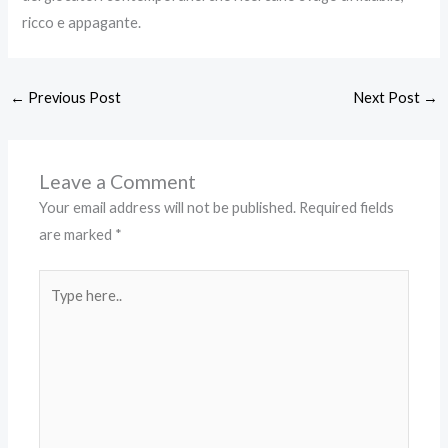
ricco e appagante.
←
Previous Post
Next Post
→
Leave a Comment
Your email address will not be published.
Required fields
are marked
*
Type
here..