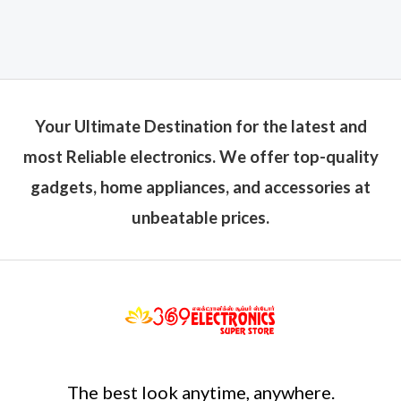
Your Ultimate Destination for the latest and
most Reliable electronics. We offer top-quality
gadgets, home appliances, and accessories at
unbeatable prices.
The best look anytime, anywhere.