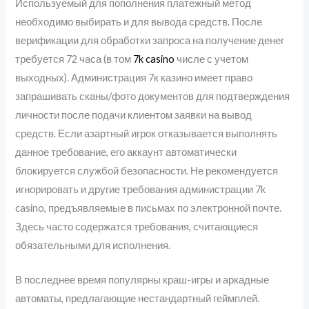
Используемый для пополнения платежный метод
необходимо выбирать и для вывода средств. После
верификации для обработки запроса на получение денег
требуется 72 часа (в том
7k casino
числе с учетом
выходных). Администрация 7к казино имеет право
запрашивать сканы/фото документов для подтверждения
личности после подачи клиентом заявки на вывод
средств. Если азартный игрок отказывается выполнять
данное требование, его аккаунт автоматически
блокируется службой безопасности. Не рекомендуется
игнорировать и другие требования администрации 7k
casino, предъявляемые в письмах по электронной почте.
Здесь часто содержатся требования, считающиеся
обязательными для исполнения.
В последнее время популярны краш-игры и аркадные
автоматы, предлагающие нестандартный геймплей.