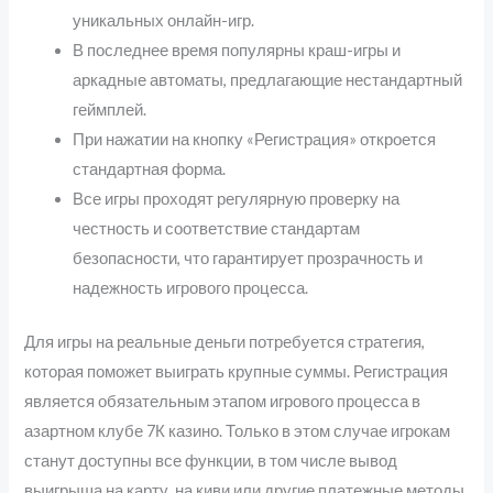
уникальных онлайн-игр.
В последнее время популярны краш-игры и
аркадные автоматы, предлагающие нестандартный
геймплей.
При нажатии на кнопку «Регистрация» откроется
стандартная форма.
Все игры проходят регулярную проверку на
честность и соответствие стандартам
безопасности, что гарантирует прозрачность и
надежность игрового процесса.
Для игры на реальные деньги потребуется стратегия,
которая поможет выиграть крупные суммы. Регистрация
является обязательным этапом игрового процесса в
азартном клубе 7К казино. Только в этом случае игрокам
станут доступны все функции, в том числе вывод
выигрыша на карту, на киви или другие платежные методы.