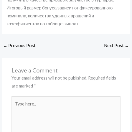
Итоговый размер бонуса зависит от фиксированного
номинала, количества удачных вращений и
коэффициентов по таблице выплат.
←
Previous Post
Next Post
→
Leave a Comment
Your email address will not be published.
Required fields
are marked
*
Type
here..