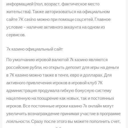
информацией (пол, возраст, фактическое место
жительства). Также авторизоваться на официальном
сайте 7K casino можно при помощи соцсетей. Главное
условие – наличие активного аккаунта на одном из
сервисов.
7к казино официальный сайт
По умолчанию игровой валютой 7k казино являются
российские рубли, но открыть депозит для игры на деньги
в 7К казино можно также в тенге, евро и долларах. Для
активного привлечения игроков в игровой клуб 7К
администрация продумала гибкую бонусную систему
нацеленную на поощрение как новых, так и постоянных
игроков. Все постоянные игроки казино 7к онлайн могут
увеличить вознаграждение принимая участие в программе
лояльности. Сразу после этого вы можете пополнить счет,