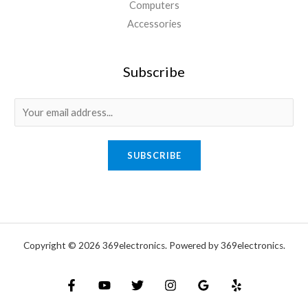
Computers
Accessories
Subscribe
E
m
a
SUBSCRIBE
i
l
*
Copyright © 2026 369electronics. Powered by 369electronics.