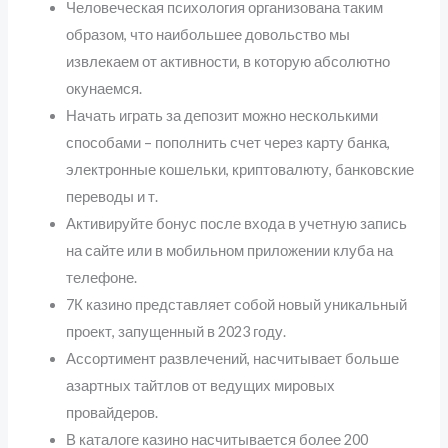
Человеческая психология организована таким
образом, что наибольшее довольство мы
извлекаем от активности, в которую абсолютно
окунаемся.
Начать играть за депозит можно несколькими
способами – пополнить счет через карту банка,
электронные кошельки, криптовалюту, банковские
переводы и т.
Активируйте бонус после входа в учетную запись
на сайте или в мобильном приложении клуба на
телефоне.
7К казино представляет собой новый уникальный
проект, запущенный в 2023 году.
Ассортимент развлечений, насчитывает больше
азартных тайтлов от ведущих мировых
провайдеров.
В каталоге казино насчитывается более 200