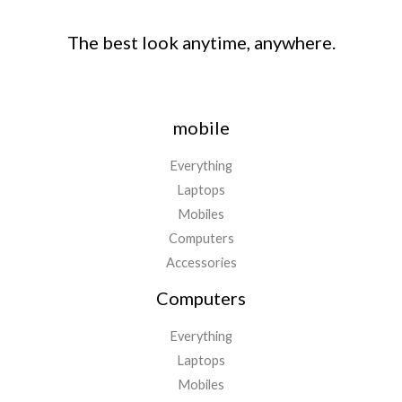
The best look anytime, anywhere.
mobile
Everything
Laptops
Mobiles
Computers
Accessories
Computers
Everything
Laptops
Mobiles