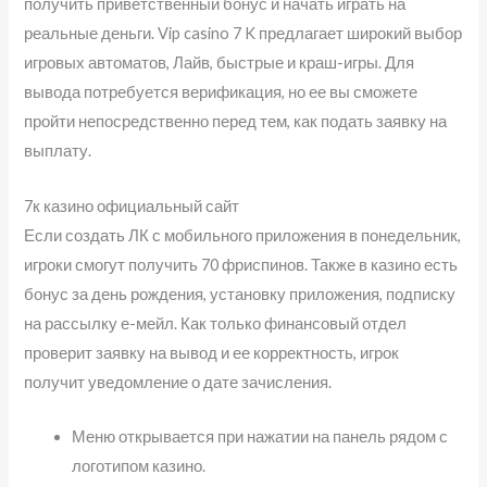
получить приветственный бонус и начать играть на
реальные деньги. Vip casino 7 K предлагает широкий выбор
игровых автоматов, Лайв, быстрые и краш-игры. Для
вывода потребуется верификация, но ее вы сможете
пройти непосредственно перед тем, как подать заявку на
выплату.
7к казино официальный сайт
Если создать ЛК с мобильного приложения в понедельник,
игроки смогут получить 70 фриспинов. Также в казино есть
бонус за день рождения, установку приложения, подписку
на рассылку е-мейл. Как только финансовый отдел
проверит заявку на вывод и ее корректность, игрок
получит уведомление о дате зачисления.
Меню открывается при нажатии на панель рядом с
логотипом казино.