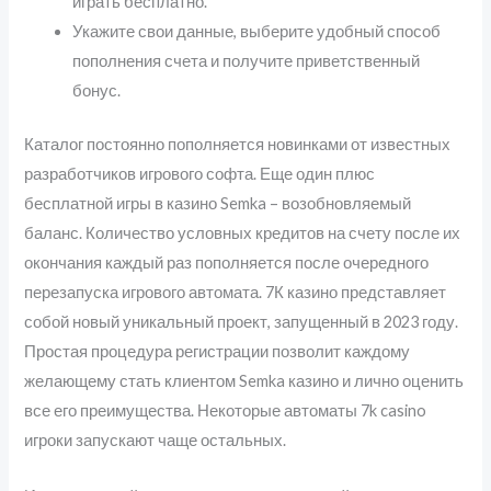
играть бесплатно.
Укажите свои данные, выберите удобный способ
пополнения счета и получите приветственный
бонус.
Каталог постоянно пополняется новинками от известных
разработчиков игрового софта. Еще один плюс
бесплатной игры в казино Semka – возобновляемый
баланс. Количество условных кредитов на счету после их
окончания каждый раз пополняется после очередного
перезапуска игрового автомата. 7К казино представляет
собой новый уникальный проект, запущенный в 2023 году.
Простая процедура регистрации позволит каждому
желающему стать клиентом Semka казино и лично оценить
все его преимущества. Некоторые автоматы 7k casino
игроки запускают чаще остальных.