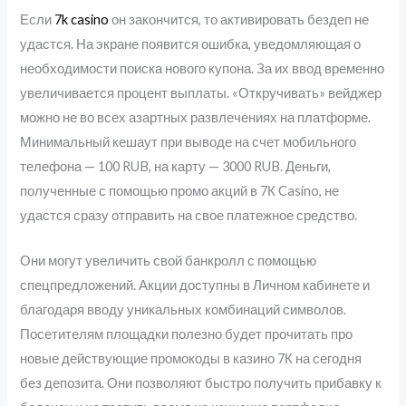
Если
7k casino
он закончится, то активировать бездеп не
удастся. На экране появится ошибка, уведомляющая о
необходимости поиска нового купона. За их ввод временно
увеличивается процент выплаты. «Откручивать» вейджер
можно не во всех азартных развлечениях на платформе.
Минимальный кешаут при выводе на счет мобильного
телефона — 100 RUB, на карту — 3000 RUB. Деньги,
полученные с помощью промо акций в 7К Casino, не
удастся сразу отправить на свое платежное средство.
Они могут увеличить свой банкролл с помощью
спецпредложений. Акции доступны в Личном кабинете и
благодаря вводу уникальных комбинаций символов.
Посетителям площадки полезно будет прочитать про
новые действующие промокоды в казино 7К на сегодня
без депозита. Они позволяют быстро получить прибавку к