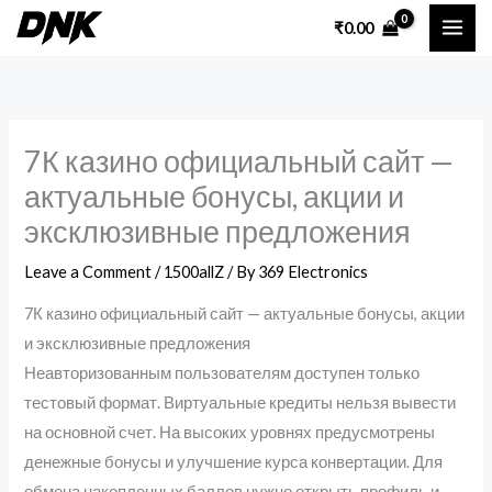
Skip
₹
0.00
to
content
7К казино официальный сайт —
актуальные бонусы, акции и
эксклюзивные предложения
Leave a Comment
/
1500allZ
/ By
369 Electronics
7К казино официальный сайт — актуальные бонусы, акции
и эксклюзивные предложения
Неавторизованным пользователям доступен только
тестовый формат. Виртуальные кредиты нельзя вывести
на основной счет. На высоких уровнях предусмотрены
денежные бонусы и улучшение курса конвертации. Для
обмена накопленных баллов нужно открыть профиль и