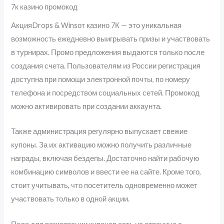
7к казино промокод
АкцияDrops & Winsот казино 7К — это уникальная
возможность ежедневно выигрывать призы и участвовать
в турнирах. Промо предложения выдаются только после
создания счета. Пользователям из России регистрация
доступна при помощи электронной почты, по номеру
телефона и посредством социальных сетей. Промокод
можно активировать при создании аккаунта.
Также администрация регулярно выпускает свежие
купоны. За их активацию можно получить различные
награды, включая бездепы. Достаточно найти рабочую
комбинацию символов и ввести ее на сайте. Кроме того,
стоит учитывать, что посетитель одновременно может
участвовать только в одной акции.