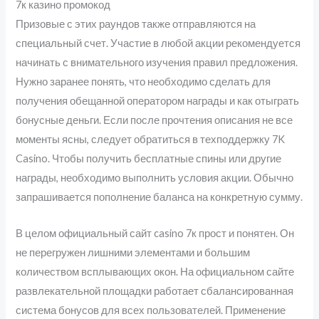
7к казино промокод
Призовые с этих раундов также отправляются на
специальный счет. Участие в любой акции рекомендуется
начинать с внимательного изучения правил предложения.
Нужно заранее понять, что необходимо сделать для
получения обещанной оператором награды и как отыграть
бонусные деньги. Если после прочтения описания не все
моменты ясны, следует обратиться в техподдержку 7K
Casino. Чтобы получить бесплатные спины или другие
награды, необходимо выполнить условия акции. Обычно
запрашивается пополнение баланса на конкретную сумму.
В целом официальный сайт casino 7к прост и понятен. Он
не перегружен лишними элементами и большим
количеством всплывающих окон. На официальном сайте
развлекательной площадки работает сбалансированная
система бонусов для всех пользователей. Применение