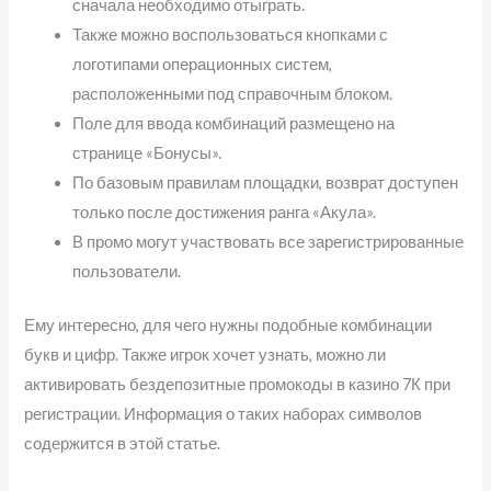
сначала необходимо отыграть.
Также можно воспользоваться кнопками с
логотипами операционных систем,
расположенными под справочным блоком.
Поле для ввода комбинаций размещено на
странице «Бонусы».
По базовым правилам площадки, возврат доступен
только после достижения ранга «Акула».
В промо могут участвовать все зарегистрированные
пользователи.
Ему интересно, для чего нужны подобные комбинации
букв и цифр. Также игрок хочет узнать, можно ли
активировать бездепозитные промокоды в казино 7К при
регистрации. Информация о таких наборах символов
содержится в этой статье.