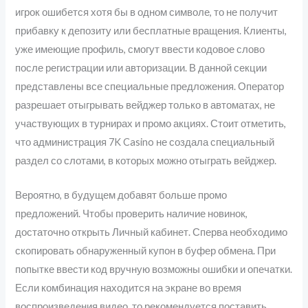
игрок ошибется хотя бы в одном символе, то не получит
прибавку к депозиту или бесплатные вращения. Клиенты,
уже имеющие профиль, смогут ввести кодовое слово
после регистрации или авторизации. В данной секции
представлены все специальные предложения. Оператор
разрешает отыгрывать вейджер только в автоматах, не
участвующих в турнирах и промо акциях. Стоит отметить,
что администрация 7K Casino не создала специальный
раздел со слотами, в которых можно отыграть вейджер.
Вероятно, в будущем добавят больше промо
предложений. Чтобы проверить наличие новинок,
достаточно открыть Личный кабинет. Сперва необходимо
скопировать обнаруженный купон в буфер обмена. При
попытке ввести код вручную возможны ошибки и опечатки.
Если комбинация находится на экране во время
воспроизведения видео, то рекомендуется поставить