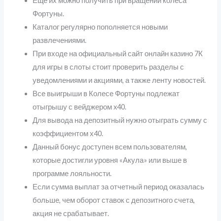
Еще их можно получить при вращении колеса
Фортуны.
Каталог регулярно пополняется новыми
развлечениями.
При входе на официальный сайт онлайн казино 7К
для игры в слоты стоит проверить разделы с
уведомлениями и акциями, а также ленту новостей.
Все выигрыши в Колесе Фортуны подлежат
отыгрышу с вейджером x40.
Для вывода на депозитный нужно отыграть сумму с
коэффициентом х40.
Данный бонус доступен всем пользователям,
которые достигли уровня «Акула» или выше в
программе лояльности.
Если сумма выплат за отчетный период оказалась
больше, чем оборот ставок с депозитного счета,
акция не срабатывает.