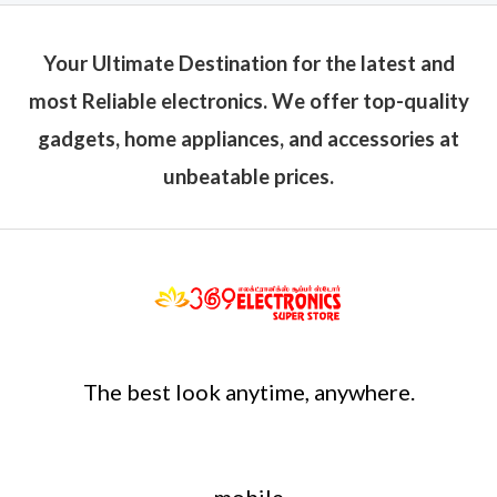
Your Ultimate Destination for the latest and
most Reliable electronics. We offer top-quality
gadgets, home appliances, and accessories at
unbeatable prices.
The best look anytime, anywhere.
mobile