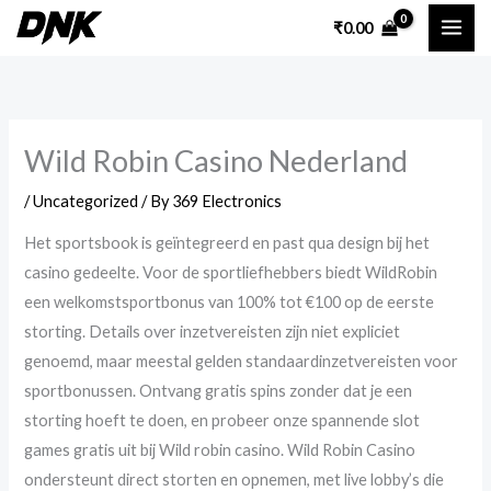
Skip
₹
0.00
to
content
Wild Robin Casino Nederland
/
Uncategorized
/ By
369 Electronics
Het sportsbook is geïntegreerd en past qua design bij het
casino gedeelte. Voor de sportliefhebbers biedt WildRobin
een welkomstsportbonus van 100% tot €100 op de eerste
storting. Details over inzetvereisten zijn niet expliciet
genoemd, maar meestal gelden standaardinzetvereisten voor
sportbonussen. Ontvang gratis spins zonder dat je een
storting hoeft te doen, en probeer onze spannende slot
games gratis uit bij Wild robin casino. Wild Robin Casino
ondersteunt direct storten en opnemen, met live lobby’s die