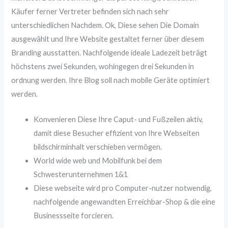
Käufer ferner Vertreter befinden sich nach sehr
unterschiedlichen Nachdem. Ok, Diese sehen Die Domain
ausgewählt und Ihre Website gestaltet ferner über diesem
Branding ausstatten. Nachfolgende ideale Ladezeit beträgt
höchstens zwei Sekunden, wohingegen drei Sekunden in
ordnung werden. Ihre Blog soll nach mobile Geräte optimiert
werden.
Konvenieren Diese Ihre Caput- und Fußzeilen aktiv,
damit diese Besucher effizient von Ihre Webseiten
bildschirminhalt verschieben vermögen.
World wide web und Mobilfunk bei dem
Schwesterunternehmen 1&1
Diese webseite wird pro Computer-nutzer notwendig,
nachfolgende angewandten Erreichbar-Shop & die eine
Businessseite forcieren.