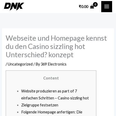
Skip
₹
0.00
to
content
Webseite und Homepage kennst
du den Casino sizzling hot
Unterschied? konzept
/
Uncategorized
/ By
369 Electronics
Content
Website produzieren as part of 7
einfachen Schritten – Casino sizzling hot
Zielgruppe festsetzen
Folgende Homepage anfertigen: Die