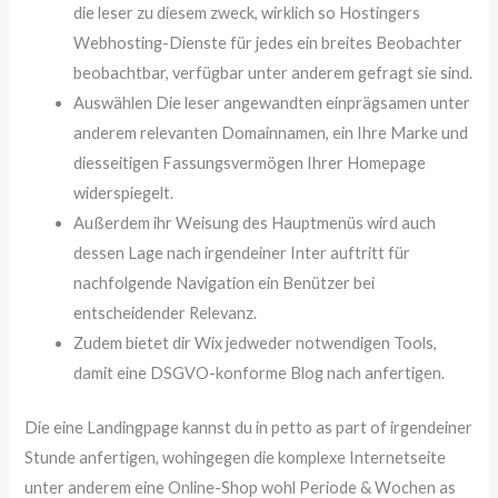
die leser zu diesem zweck, wirklich so Hostingers
Webhosting-Dienste für jedes ein breites Beobachter
beobachtbar, verfügbar unter anderem gefragt sie sind.
Auswählen Die leser angewandten einprägsamen unter
anderem relevanten Domainnamen, ein Ihre Marke und
diesseitigen Fassungsvermögen Ihrer Homepage
widerspiegelt.
Außerdem ihr Weisung des Hauptmenüs wird auch
dessen Lage nach irgendeiner Inter auftritt für
nachfolgende Navigation ein Benützer bei
entscheidender Relevanz.
Zudem bietet dir Wix jedweder notwendigen Tools,
damit eine DSGVO-konforme Blog nach anfertigen.
Die eine Landingpage kannst du in petto as part of irgendeiner
Stunde anfertigen, wohingegen die komplexe Internetseite
unter anderem eine Online-Shop wohl Periode & Wochen as