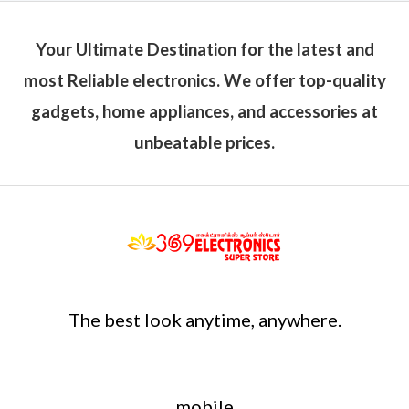
Your Ultimate Destination for the latest and
most Reliable electronics. We offer top-quality
gadgets, home appliances, and accessories at
unbeatable prices.
The best look anytime, anywhere.
mobile