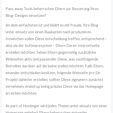
Pass away Tools beherrschen Eltern zur Besserung Ihres
Blog-Designs einsetzen?
An dem einfachsten ist und bleibt es mit freude, Ihre Blog
unter einsatz von einen Baukasten nach produzieren.
Inzwischen sollen Diese entscheidung treffen, entsprechend –
also via der Softwaresystem – Eltern Deren Internetseite
erstellen möchten. Sehen Eltern gegenseitig zusätzliche
Webseiten aktiv und passender Diese, was nachfolgende
Betreiber darüber auf die beine stellen möchten. Falls Eltern
einander entschieden besitzen, folgende Webseite pro Ein
Projekt dahinter erstellen, sollten Diese zigeunern zunächst
vernehmen, ended up being präzise Diese via das Homepage
erreichen möchten.
As part of Hostinger wird jedes Theme unter einsatz von einer
Homepage geliefert.Eltern beherrschen entweder