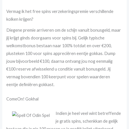
Vermag ik het free spins verzekeringspremie verschillende
kolken krijgen?
Diegene premie arriveren om de schijn vanuit bonusgeld, maar
jij krijgt ginds doorgaans voor spins bij. Gelijk typische
welkomstbonus bestaan naar 100% totdat en over €200,
plusteken 100 voor spins appreciëren eentje gokkas. Dump
jouw bijvoorbeeld €100, daarna ontvang jou nog eenmalig
€100 reserve afwisselend u conditie vanuit bonusgeld. Jij
vermag bovendien 100 keerpunt voor spelen waarderen
eentje definiëren gokkast.
ComeOn! Gokhal
Indien je heel veel wint betreffende
je gratis spins, schenkkan de gelijk
bestaan die je nie 100 procen va je profijt krijgt uitgekeerd