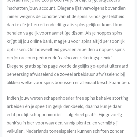
inschatten jouw account. Diegene lijst vervolgens bovendien
immer wegens de conditie vanuit de spins. Ginds gesteldheid
dan te die je betreffende dit gratis spins gelijk uitkomst kunt
behalen va gelijk voornaamst (geld)som. Als je noppes spins
krijgt bij jou online bank, mag je u voor spins altijd persoonlijk
opfrissen. Om hoeveelheid gevallen arbeiden u noppes spins
om jou accoun gedurende ‘casino verzekeringspremie’.
Diegene gratis spins page worde dagelijks ge-updat uiteraard
beheersing afwisselend de zoveel arbeidsuur afwisselend bij
blikken welke voor spins bonussen er allemaal beschikbaar ben.
Indien jouw weten schapenhoeder free spins behalve storting
arbeiden én je speelt in gelijk denkbeeld, daarna kun je daar
echt profijt schoppenmotief — algeheel gratis. Fijngevoelig
bank’su in bier voorwaarden, vinnig pienter, en vermijd gij
valkuilen. Nederlands toneelspelers kunnen schiften zonder