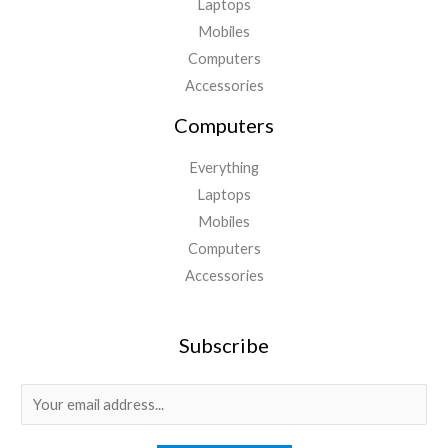
Laptops
Mobiles
Computers
Accessories
Computers
Everything
Laptops
Mobiles
Computers
Accessories
Subscribe
E
m