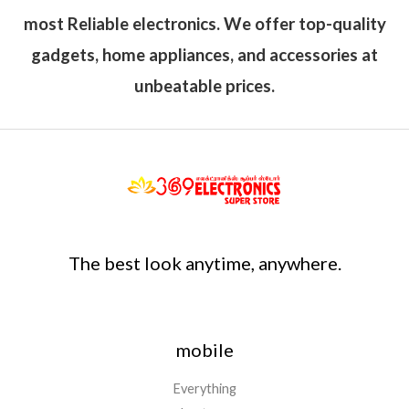
most Reliable electronics. We offer top-quality
gadgets, home appliances, and accessories at
unbeatable prices.
The best look anytime, anywhere.
mobile
Everything