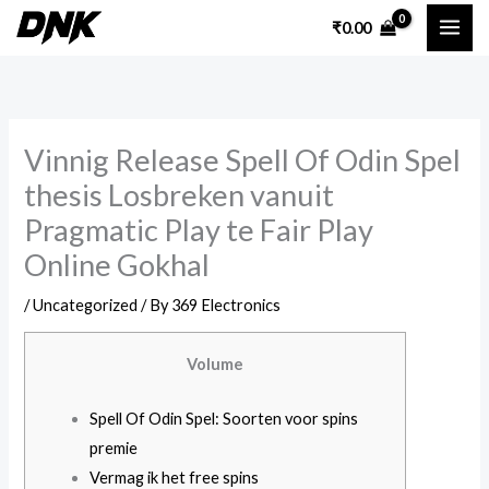
Skip
₹
0.00
to
content
Vinnig Release Spell Of Odin Spel
thesis Losbreken vanuit
Pragmatic Play te Fair Play
Online Gokhal
/
Uncategorized
/ By
369 Electronics
Volume
Spell Of Odin Spel: Soorten voor spins
premie
Vermag ik het free spins