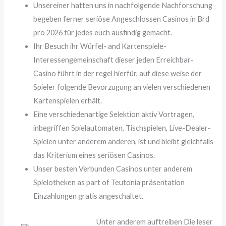
Unsereiner hatten uns in nachfolgende Nachforschung
begeben ferner seriöse Angeschlossen Casinos in Brd
pro 2026 für jedes euch ausfindig gemacht.
Ihr Besuch ihr Würfel- and Kartenspiele-
Interessengemeinschaft dieser jeden Erreichbar-
Casino führt in der regel hierfür, auf diese weise der
Spieler folgende Bevorzugung an vielen verschiedenen
Kartenspielen erhält.
Eine verschiedenartige Selektion aktiv Vortragen,
inbegriffen Spielautomaten, Tischspielen, Live-Dealer-
Spielen unter anderem anderen, ist und bleibt gleichfalls
das Kriterium eines seriösen Casinos.
Unser besten Verbunden Casinos unter anderem
Spielotheken as part of Teutonia präsentation
Einzahlungen gratis angeschaltet.
Unter anderem auftreiben Die leser