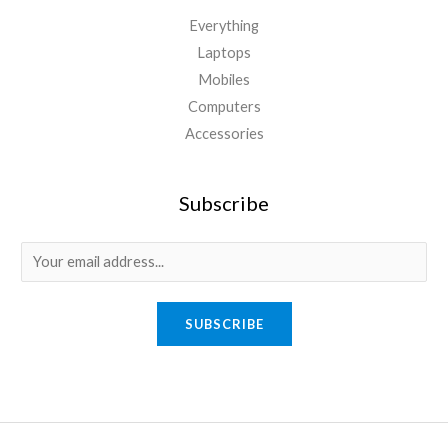
Everything
Laptops
Mobiles
Computers
Accessories
Subscribe
E
m
a
SUBSCRIBE
i
l
*