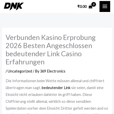
Skip
₹
0.00
to
content
Verbunden Kasino Erprobung
2026 Besten Angeschlossen
bedeutender Link Casino
Erfahrungen
/
Uncategorized
/ By
369 Electronics
Die Informationen beim Wette müssen allemal und chiffriert
übertragen man sagt,
bedeutender Link
sie seien, damit eine
Einsicht nicht erlauben dahinter im griff haben. Diese
Chiffrierung stellt allemal, wirklich so diese sensiblen
Spielerdaten vorher dem Einsicht Dritter gefeit werden and so