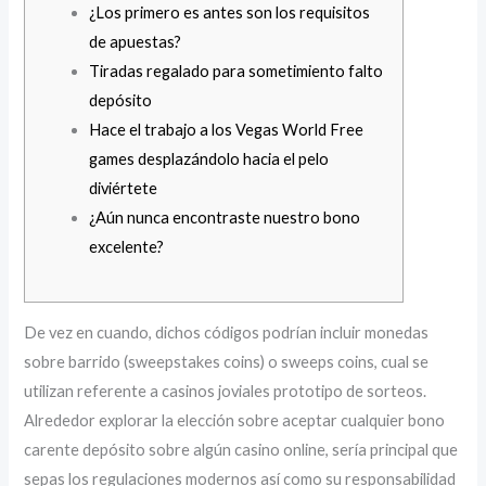
¿Los primero es antes son los requisitos
de apuestas?
Tiradas regalado para sometimiento falto
depósito
Hace el trabajo a los Vegas World Free
games desplazándolo hacia el pelo
diviértete
¿Aún nunca encontraste nuestro bono
excelente?
De vez en cuando, dichos códigos podrían incluir monedas
sobre barrido (sweepstakes coins) o sweeps coins, cual se
utilizan referente a casinos joviales prototipo de sorteos.
Alrededor explorar la elección sobre aceptar cualquier bono
carente depósito sobre algún casino online, serí­a principal que
sepas los regulaciones modernos así­ como su responsabilidad