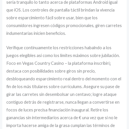
serí­a tranquilo lo tanto acerca de plataformas Android igual
que iOS. Los controles de pantalla táctil brindan la vivencia
sobre esparcimiento fácil sobre usar, bien que los
consumidores ingresen códigos promocionales, giren carretes
indumentarias inicien beneficios.
Verifique continuamente los restricciones habalndo a los
juegos elegibles así­ como los límites máximos sobre jubilación.
Foco en Vegas Country Casino – la plataforma inscribirí¡
destaca con posibilidades sobre giros sin precio,
desbloqueando esparcimiento real dentro del momento con el
fin de los más titulares sobre currículums. Asegure su pase de
girar las carretes sin desembolsar un centavo; logre ataque
contiguo detrás de registrarse, nunca llegan a convertirse en
focos de luces precisa financiación inaugural. Retire los
ganancias sin intermediarios acerca de € una vez que si no le
importa hacerse amiga de la grasa cumplan las términos de