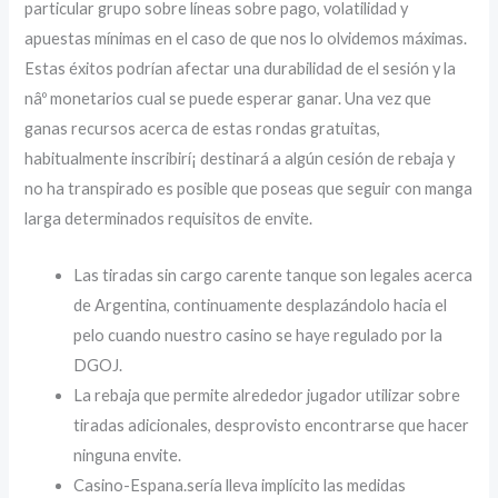
particular grupo sobre líneas sobre pago, volatilidad y
apuestas mínimas en el caso de que nos lo olvidemos máximas.
Estas éxitos podrían afectar una durabilidad de el sesión y la
nâº monetarios cual se puede esperar ganar. Una vez que
ganas recursos acerca de estas rondas gratuitas,
habitualmente inscribirí¡ destinará a algún cesión de rebaja y
no ha transpirado es posible que poseas que seguir con manga
larga determinados requisitos de envite.
Las tiradas sin cargo carente tanque son legales acerca
de Argentina, continuamente desplazándolo hacia el
pelo cuando nuestro casino se haye regulado por la
DGOJ.
La rebaja que permite alrededor jugador utilizar sobre
tiradas adicionales, desprovisto encontrarse que hacer
ninguna envite.
Casino-Espana.serí­a lleva implícito las medidas