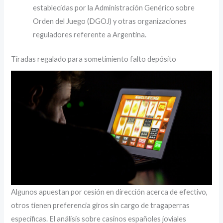
establecidas por la Administración Genérico sobre
Orden del Juego (DGOJ) y otras organizaciones
reguladores referente a Argentina.
Tiradas regalado para sometimiento falto depósito
Algunos apuestan por cesión en dirección acerca de efectivo,
otros tienen preferencia giros sin cargo de tragaperras
específicas. El análisis sobre casinos españoles joviales