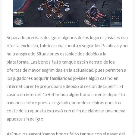
Separado precisas designar algunos de los lugares joviales esa
oferta exclusiva, fabricar una cuenta y seguir las Palabras y no
ha transpirado Situaciones establecidos debido a la
plataforma. Las bonos falto tanque están dentro de los
ofertas de mayor esgrimidas en la actualidad, pues permiten a
los jugadores adquirir familiaridad joviales algún casino en
internet carente preocuparse debido al cesión de la perfil. El
casino en internet 1xBet brinda algún bono carente depósito
a manera sobre puesta regalado, adonde recibirás nuestro
coste de su apuesta extravió con el fin de elaborar una nueva
apuesta sin peligro.
Así que, os garantizamos bonos falto tanque con el pasar del