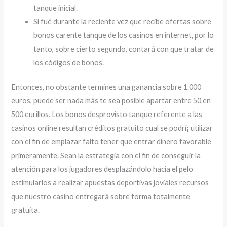
tanque inicial.
Si fué durante la reciente vez que recibe ofertas sobre
bonos carente tanque de los casinos en internet, por lo
tanto, sobre cierto segundo, contará con que tratar de
los códigos de bonos.
Entonces, no obstante termines una ganancia sobre 1.000
euros, puede ser nada más te sea posible apartar entre 50 en
500 eurillos. Los bonos desprovisto tanque referente a las
casinos online resultan créditos gratuito cual se podrí¡ utilizar
con el fin de emplazar falto tener que entrar dinero favorable
primeramente. Sean la estrategia con el fin de conseguir la
atención para los jugadores desplazándolo hacia el pelo
estimularlos a realizar apuestas deportivas joviales recursos
que nuestro casino entregará sobre forma totalmente
gratuita.