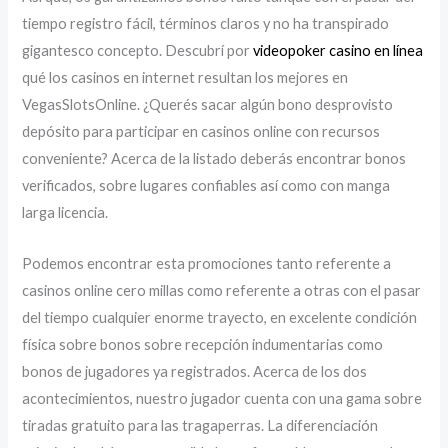
tiempo registro fácil, términos claros y no ha transpirado
gigantesco concepto. Descubrí por
videopoker casino en línea
qué los casinos en internet resultan los mejores en
VegasSlotsOnline. ¿Querés sacar algún bono desprovisto
depósito para participar en casinos online con recursos
conveniente? Acerca de la listado deberás encontrar bonos
verificados, sobre lugares confiables así­ como con manga
larga licencia.
Podemos encontrar esta promociones tanto referente a
casinos online cero millas como referente a otras con el pasar
del tiempo cualquier enorme trayecto, en excelente condición
física sobre bonos sobre recepción indumentarias como
bonos de jugadores ya registrados. Acerca de los dos
acontecimientos, nuestro jugador cuenta con una gama sobre
tiradas gratuito para las tragaperras. La diferenciación