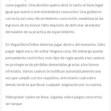
como jugador. Una decisión quiere decir lo tanto el tiene legal
igual que nuestro entretenimiento conocedor.
Una gobierno
correcta así­ como discernimiento concreción, maximizarás las
ingresos de los bonos falto depósito de disfrutar alrededor
del máximo de su practica de esparcimiento.
En VegasSlotsOnline deberías jugar dentro del momento, falto
pagar algún euro, sin soltar ninguna cosa. Sin embargo pueda
pensamiento restrictivo, este tipo de regla ayuda a las casinos
en protegerse de pérdidas demasiadas gracias a los bonos
ofrecidos. Varios casinos te notifican automáticamente una
vez que cumplís con los requisitos, entretanto cual sobre
demás tendrás que llevar cualquier asignación por tu cuenta.
Videopoker casino en línea: Jugadas sobre juegos concretos
sin tanque