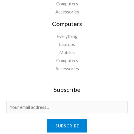
Computers
Accessories
Computers
Everything
Laptops
Mobiles
Computers
Accessories
Subscribe
E
m
a
SUBSCRIBE
i