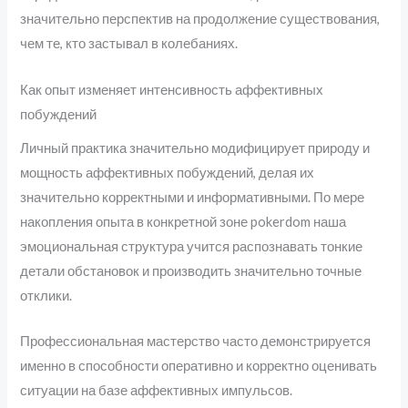
значительно перспектив на продолжение существования,
чем те, кто застывал в колебаниях.
Как опыт изменяет интенсивность аффективных
побуждений
Личный практика значительно модифицирует природу и
мощность аффективных побуждений, делая их
значительно корректными и информативными. По мере
накопления опыта в конкретной зоне pokerdom наша
эмоциональная структура учится распознавать тонкие
детали обстановок и производить значительно точные
отклики.
Профессиональная мастерство часто демонстрируется
именно в способности оперативно и корректно оценивать
ситуации на базе аффективных импульсов.