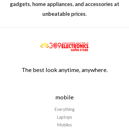
gadgets, home appliances, and accessories at
unbeatable prices.
The best look anytime, anywhere.
mobile
Everything
Laptops
Mobiles