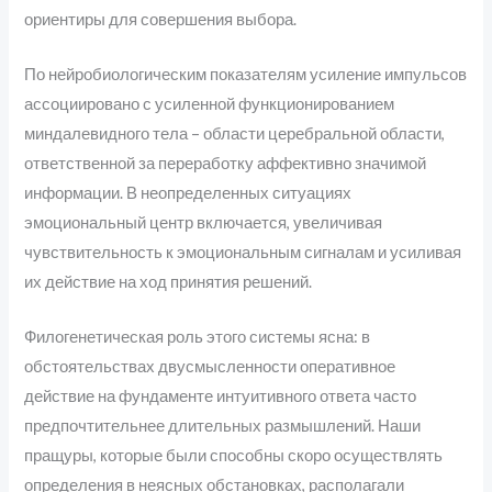
ориентиры для совершения выбора.
По нейробиологическим показателям усиление импульсов
ассоциировано с усиленной функционированием
миндалевидного тела – области церебральной области,
ответственной за переработку аффективно значимой
информации. В неопределенных ситуациях
эмоциональный центр включается, увеличивая
чувствительность к эмоциональным сигналам и усиливая
их действие на ход принятия решений.
Филогенетическая роль этого системы ясна: в
обстоятельствах двусмысленности оперативное
действие на фундаменте интуитивного ответа часто
предпочтительнее длительных размышлений. Наши
пращуры, которые были способны скоро осуществлять
определения в неясных обстановках, располагали