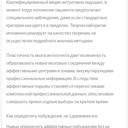
Квалифицированный медик интуитивно ощущает, в
момент когда положение пациента предполагает
специального наблюдения, даже если стандартные
критерии находятся в пределах. Творческий критик
мгновенно реагирует на качество творения, не
осуществляя подробного анализа методики.
Пластичность мозга интеллекта дает возможность
образовывать новые мозговые соединения между
аффективными центрами и зонами, аккумулирующими
профессиональные информацию. В следствии
аффективные порывы становятся переносчиками
комплексной профессиональной данных, обеспечивая
совершать превосходные выборы за краткое время.
Как определять побуждение, не сдерживая его
Навык определять аффективные побуждения без их