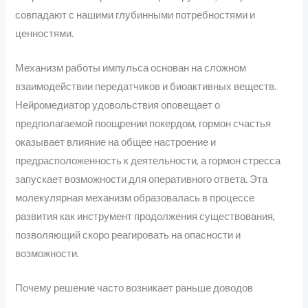
совпадают с нашими глубинными потребностями и
ценностями.
Механизм работы импульса основан на сложном
взаимодействии передатчиков и биоактивных веществ.
Нейромедиатор удовольствия оповещает о
предполагаемой поощрении покердом, гормон счастья
оказывает влияние на общее настроение и
предрасположенность к деятельности, а гормон стресса
запускает возможности для оперативного ответа. Эта
молекулярная механизм образовалась в процессе
развития как инструмент продолжения существования,
позволяющий скоро реагировать на опасности и
возможности.
Почему решение часто возникает раньше доводов