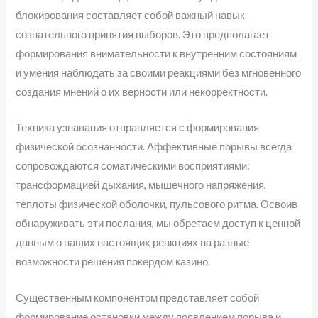
блокирования составляет собой важный навык
сознательного принятия выборов. Это предполагает
формирования внимательности к внутренним состояниям
и умения наблюдать за своими реакциями без мгновенного
создания мнений о их верности или некорректности.
Техника узнавания отправляется с формирования
физической осознанности. Аффективные порывы всегда
сопровождаются соматическими восприятиями:
трансформацией дыхания, мышечного напряжения,
теплоты физической оболочки, пульсового ритма. Освоив
обнаруживать эти послания, мы обретаем доступ к ценной
данным о наших настоящих реакциях на разные
возможности решения покердом казино.
Существенным компонентом представляет собой
формирование остановки между появлением порыва и