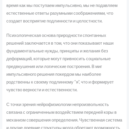
время как мы поступаем импульсивно, мы не подавляем
естественные ответы разумными соображениями, что
создает восприятие подлинности и целостности.
Психологическая основа природности спонтанных
решений заключается в том, что они показывают наши
фундаментальные нужды, принципы и желания без
деформаций, которые могут привносить социальные
предвкушения или логические построения. В миг
импульсивного решения покердом мы наиболее
родственны к своему подлинному “я”, что и формирует
чувство верности и естественности.
С точки зрения нейрофизиологии непроизвольность
связана с ограниченным воздействием передней коры в
механизм совершения определения. Чувственная система
и другие древние структуры мозга обретают возможность