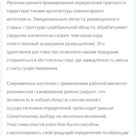
Явление раннего формирования определения трактуется
характеристиками архитектуры гуманитарного
интеллекта. Эмоциональные области, размещенные в
старых структурах церебральной области, обрабатывают
сведения значительно скорее, чем новая кора,
ответственный за разумное размышление. Это
адаптивное достоинство позволяло нашим пращурам
сохраняться в обстоятельствах, где замедленность могла
стоить существованием.
Современные изучения с применением рабочей магнитно-
резонансной сканирования демонстрируют, что
активность в лобной области, соотнесенной с
осуществлением определений, происходит раньше
сознательному выбору на несколько мгновений.
Участники опытов pokerdom были способны
спрогнозировать свой грядущий определение по образцам